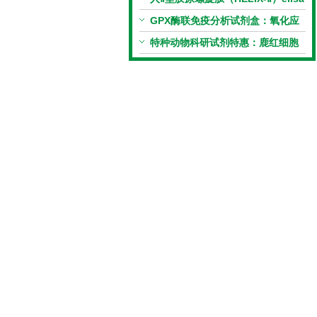
试剂盒科研优惠活动开启
GPX酶联免疫分析试剂盒：氧化应
激研究精准检测工具
特种动物科研试剂特惠：鹿红细胞
膜蛋白(EMP)ELISA试剂盒让利活
动开启