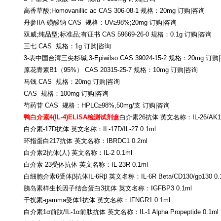
高香草酸
;Homovanillic ac CAS 306-08-1 规格：20mg 订购|咨询
丹参
IIA-磺酸钠 CAS 规格：UV≥98%;20mg 订购|咨询
双威
;纯品型;标准品;有证书 CAS 59669-26-0 规格：0.1g 订购|咨询
三七
CAS 规格：1g 订购|咨询
3-表中国台湾三尖杉碱;3-Epiwilso CAS 39024-15-2 规格：20mg 订购
原花青素
B1（95%） CAS 20315-25-7 规格：10mg 订购|咨询
马钱
CAS 规格：20mg 订购|咨询
CAS 规格：100mg 订购|咨询
芍药苷
CAS 规格：HPLC≥98%,50mg/支 订购|咨询
鸭白介素
4(IL-4)ELISA检测试剂盒
白介素
26抗体 英文名称：IL-26/AK15
白介素
-17D抗体 英文名称：IL-17D/IL-27 0.1ml
环指蛋白
217抗体 英文名称：IBRDC1 0.2ml
白介素
2抗体(人) 英文名称：IL-2 0.1ml
白介素
-23受体抗体 英文名称：IL-23R 0.1ml
白细胞介素
6受体β抗体IL-6Rβ 英文名称：IL-6R Beta/CD130/gp130 0.
胰岛素样生长因子结合蛋白
3抗体 英文名称：IGFBP3 0.1ml
干扰素
-gamma受体1抗体 英文名称：IFNGR1 0.1ml
白介素
1α前肽/IL-1α前肽抗体 英文名称：IL-1 Alpha Propeptide 0.1ml