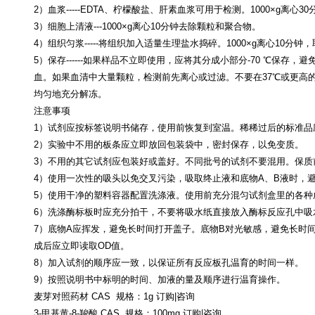
2）血浆-----EDTA、柠檬酸盐、肝素血浆可用于检测。1000×g离心3
3）细胞上清液---1000×g离心10分钟去除颗粒和聚合物。
4）组织匀浆-----将组织加入适量生理盐水捣碎。1000×g离心10分钟
5）保存------如果样品不立即使用，应将其分成小部分-70 ℃保存
血。如果血清中大量颗粒，检测前先离心或过滤。不要在37℃或更高
均匀地充分解冻。
注意事项
1）试剂应按标签说明书储存，使用前恢复到室温。稀稀过后的标准品
2）实验中不用的板条应立即放回包装袋中，密封保存，以免变质。
3）不用的其它试剂应包装好或盖好。不同批号的试剂不要混用。保质
4）使用一次性的吸头以免交叉污染，吸取终止液和底物A、B液时，
5）使用干净的塑料容器配置洗涤液。使用前充分混匀试剂盒里的各种
6）洗涤酶标板时应充分拍干，不要将吸水纸直接放入酶标反应孔中吸
7）底物A应挥发，避免长时间打开盖子。底物B对光敏感，避免长时
成后应立即读取OD值。
8）加入试剂的顺序应一致，以保证所有反应板孔温育的时间一样。
9）按照说明书中标明的时间、加液的量及顺序进行温育操作。
麦芽对照药材
CAS 规格：1g 订购|咨询
3-甲基黄-8-羧酸 CAS 规格：100mg 订购|咨询