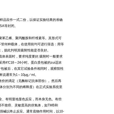
检样品应作一式二份，以保证实验结果的准确
SA等封闭。
聚苯乙烯、聚丙酰胺和纤维素等。其形式可
不管何种载体，在使用前均可进行筛选：用等
性，据此判明其吸附性能是否良好。
载体表面时，要求纯度要好,吸附时一般要求
用4℃18～24小时。蛋白质包被的zui适浓
）进行包被后，在其它试验条件相同时，观察阳性
说通常为1～10μg／ml。
步效价的滴定（见酶标记抗体部份）。然后再
抗体分别为不同的稀释度）在正式实验系统里
全、有明显地显色反应，而本身无色。有些
用不致癌、灵敏度高的供氢体，如TMB和
强碱以终止反应。通常底物作用时间，以10-