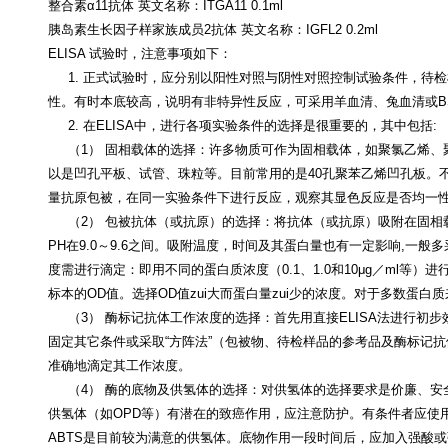
整合素
α11抗体 英文名称：ITGA11 0.1ml
胰岛素生长因子样家族成员
2抗体 英文名称：IGFL2 0.2ml
ELISA 试验时，注意事项如下：
1. 正式试验时，应分别以阳性对照与阴性对照控制试验条件，待
性。有时本底较高，说明有非特异性反应，可采用羊血清、兔血清或B
2. 在ELISA中，进行各项实验条件的选择是很重要的，其中包括:
（1） 固相载体的选择：许多物质可作为固相载体，如聚氯乙烯、
以是凹孔平板、试管、珠粒等。目前常用的是40孔聚苯乙烯凹孔板。
量抗原包被，在同一实验条件下进行反应，观察其显色反应是否均一
（2） 包被抗体（或抗原）的选择：将抗体（或抗原）吸附在固相
PH在9.0～9.6之间。吸附温度，时间及其蛋白量也有一定影响,一般多采
度需进行滴定：即用不同的蛋白质浓度（0.1、1.0和10μg／ml等
标本的OD值。选择OD值zui大而蛋白量zui少的浓度。对于多数蛋白质来
（3） 酶标记抗体工作浓度的选择：首先用直接ELISA法进行初
固定其它条件或采取“方阵法”（包被物、待检样品的参考品及酶标记
准确地滴定其工作浓度。
（4） 酶的底物及供氢体的选择：对供氢体的选择要求是价廉、安
供氢体（如OPD等）有潜在的致癌作用，应注意防护。有条件者应使
ABTS是目前较为满意的供氢体。底物作用一段时间后，应加入强酸或