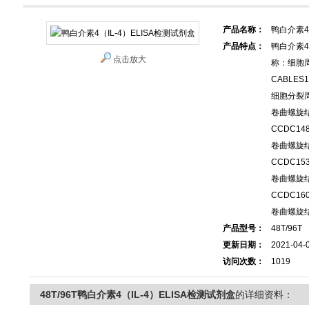
产品名称：
鸭白介素4
产品特点：
鸭白介素4
点击放大
称：细胞
CABLES1 
细胞分裂周
卷曲螺旋
CCDC148
卷曲螺旋
CCDC153
卷曲螺旋
CCDC160
卷曲螺旋结
产品型号：
48T/96T
更新日期：
2021-04-
访问次数：
1019
48T/96T鸭白介素4（IL-4）ELISA检测试剂盒
的详细资料：