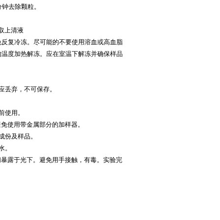
0分钟去除颗粒。
，取上清液
，避免反复冷冻。尽可能的不要使用溶血或高血脂
的温度加热解冻。应在室温下解冻并确保样品
应丢弃，不可保存。
前使用。
避免使用带金属部分的加样器。
成份及样品。
水。
间暴露于光下。避免用手接触，有毒。实验完