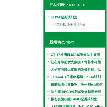
产品列表
PROUCTS LIST
上海莼试生物技术有限公司
ELISA检测试剂盒
其它类ELISA检测试剂盒
新闻动态
NEWS
GT-17检测ELISA试剂盒助力胃部
相关指标样本定量研究
赶在开学前发完数据！苛养木杆菌
PCR检测试剂盒暑假优惠开启
人子宫内膜上皮细胞阶梯折扣，批
量更划算
Zeranol（玉米赤霉醇）elisa试剂
盒特惠
精准检测代谢指标：Hcy Elisa试剂
盒的科研应用与技术特点
胎儿滴虫PCR检测试剂盒特惠来袭
拟态弧菌核酸LAMP检测试剂盒
（恒温荧光法）新品上市优惠活动
人Ⅱ型胶原螺旋肽（HELIX-Ⅱ）elisa