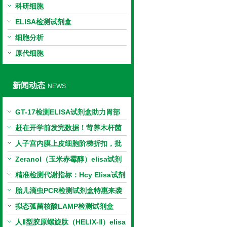
科研细胞
ELISA检测试剂盒
细胞分析
原代细胞
新闻动态
NEWS
GT-17检测ELISA试剂盒助力胃部
相关指标样本定量研究
赶在开学前发完数据！苛养木杆菌
PCR检测试剂盒暑假优惠开启
人子宫内膜上皮细胞阶梯折扣，批
量更划算
Zeranol（玉米赤霉醇）elisa试剂
盒特惠
精准检测代谢指标：Hcy Elisa试剂
盒的科研应用与技术特点
胎儿滴虫PCR检测试剂盒特惠来袭
拟态弧菌核酸LAMP检测试剂盒
（恒温荧光法）新品上市优惠活动
人Ⅱ型胶原螺旋肽（HELIX-Ⅱ）elisa