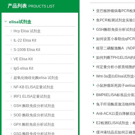
产品列表
PROUCTS LIST
亚巴猴肿瘤病毒PCR检
上海莼试生物技术有限公司
鱼PCR检测试剂盒实验
elisa试剂盒
GSH酶联免疫分析试剂
Hcy Elisa 试剂盒
如何设置小泰勒虫qPC
IL-22 Elisa Kit
核苷二磷酸激酶A（NDPK
S-100B Elisa Kit
如何判断TPH1ELIS
VE Elisa Kit
何定量分析小胶质细胞
IgG elisa Kit
Wnt-3a蛋白Elisa
超氧化物歧化酶elisa 试剂盒
小鼠肿瘤坏死因子αeli
NF-KB ELISA定量试剂盒
BMP6ELISA标准品
IRF1 ELISA定量试剂盒
兔子纤溶酶原激活物抑制
GSH 酶联免疫分析试剂盒
Anti-ACA11蛋白降解
SOD 酶联免疫分析试剂盒
E2检测ELISA试剂盒
GPX 酶联免疫分析试剂盒
缓冲液结晶后如何正确
GSG 酶联免疫分析试剂盒