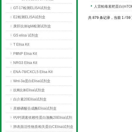
人雷帕毒素靶蛋白(mTO
GT-17检测ELISA试剂盒
E2检测ELISA试剂盒
共 879 条记录，当前 1 / 
庚肝抗体IgM检测试剂盒
GS elisa 试剂盒
T Elisa Kit
PⅢNP Elisa Kit
NRG3 Elisa Kit
ENA-78/CXCL5 Elisa Kit
Wnt-3a蛋白Elisa试剂盒
抗Ⅲ抗体Elisa试剂盒
白介素20Elisa试剂盒
蔗糖磷酸合成酶Elisa试剂盒
钙/钙调素依赖性蛋白激酶2δElisa试剂
盒
肺表面活性物质相关蛋白CElisa试剂盒