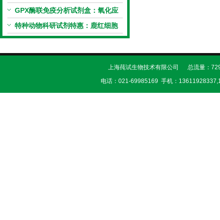
试剂盒科研优惠活动开启
GPX酶联免疫分析试剂盒：氧化应
激研究精准检测工具
特种动物科研试剂特惠：鹿红细胞
膜蛋白(EMP)ELISA试剂盒让利活
动开启
上海莼试生物技术有限公司 总流量：729
电话：021-69985169 手机：13611928337