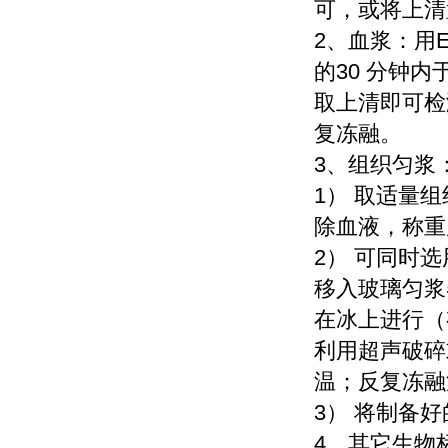
可，或将上清
2、血浆：用
的30 分钟内于2
取上清即可检
复冻融。
3、组织匀浆
1） 取适量组织
除血液，称重
2） 可同时
移入玻璃匀浆器
在冰上进行（
利用超声破碎
温；反复冻融
3） 将制备好
4、其它生物标