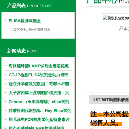
Pro
产品列表
PROUCTS LIST
上海莼试生物技术有限公司
ELISA检测试剂盒
点
其它类ELISA检测试剂盒
新闻动态
NEWS
海豚链球菌LAMP试剂盒暑期优惠
GT-17检测ELISA试剂盒助力胃部
相关指标样本定量研究
赶在开学前发完数据！苛养木杆菌
PCR检测试剂盒暑假优惠开启
人子宫内膜上皮细胞阶梯折扣，批
48T/96T脑型肌酸
量更划算
Zeranol（玉米赤霉醇）elisa试剂
盒特惠
精准检测代谢指标：Hcy Elisa试剂
注：本公司提
盒的科研应用与技术特点
胎儿滴虫PCR检测试剂盒特惠来袭
销售人员。
拟态弧菌核酸LAMP检测试剂盒