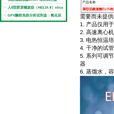
产品名称
（恒温荧光法）新品上市优惠活动
人Ⅱ型胶原螺旋肽（HELIX-Ⅱ）elisa
脑型肌酸激酶ELIS
检
试剂盒科研优惠活动开启
GPX酶联免疫分析试剂盒：氧化应
需要而未提供
激研究精准检测工具
1. 产品仅
2. 高速离心机
3. 电热恒温
4. 干净的试管
5. 系列可
器
6. 蒸馏水，