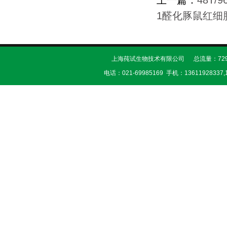
上一篇：
48T
1醛化豚鼠红细
上海莼试生物技术有限公司 总流量：729
电话：021-69985169 手机：13611928337