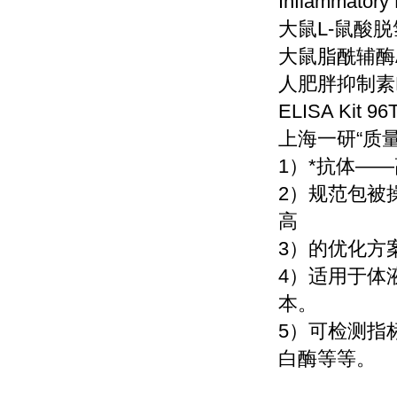
Inflammatory 
大鼠
L-鼠酸脱氢
大鼠脂酰辅酶
人肥胖抑制素
ELISA Kit 96
上海一研
“质
1）*抗体—
2）规范包被
高
3）的优化方
4）适用于体
本。
5）可检测指
白酶等等。