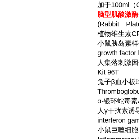
加于100ml
脑型肌酸激酶
(Rabbit Plate
植物维生素
CP
小鼠胰岛素样
growth factor 
人集落刺激因
Kit 96T
兔子
β血小板球蛋
Thromboglobu
α-银环蛇毒素Alph
人
γ干扰素诱导单
interferon ga
小鼠巨噬细胞