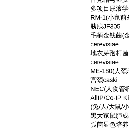
多项目尿液学
RM-1(小鼠前列
胰腺
JF305
毛柄金钱菌
(
cerevisiae
地衣芽孢杆菌
cerevisiae
ME-180(人颈表
宫颈
caski
NEC(人食管细胞)
AllIP/Co-I
(兔/人/大鼠/
黑大家鼠肺成
弧菌显色培养