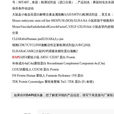
号：
96T/48T
，来源：检测试剂盒（进口分装），产品别名：豚鼠转化生长因
保存条件动겸动
大鼠血小板反应蛋白解整合素金属肽酶
1(ADAMTS1)
检测试剂盒 ，英文名：
Mouse embryonic stem cell line MESPU30 (M30) ELISA Kit
小鼠胚胎干细胞系
M
MouseVascularEndothelialcellGrowthFactorC,VEGF-CELISAkit
小鼠血管内皮细
分装
CLIAKitforHumanc-junELISAKit
人
c-jun
细胞
CDK7/CYCLINH
激酶活性定量检测试剂盒
(A/B/C)20
次
ELISAKitCAMK2
大鼠钙
/
钙调素依赖性蛋白激酶
2
DAPI
ART4
重组小鼠
ART4 / CD297
蛋白
Protein
补体成分
4a(C4a)
重组蛋白
Recombinant Complement Component 4a (C4a)
COX5B
重组人
COX5B
蛋白
Protein
FH Protein Human
重组人
Fumarate Hydratase / FH
蛋白
TEK Protein Cynomolgus
重组食蟹猴
Tie2 / TEK
蛋白
(Fc
标签
)
如果你对
DAPI
感兴趣，想了解更详细的产品信息，填写下表直接与厂家联