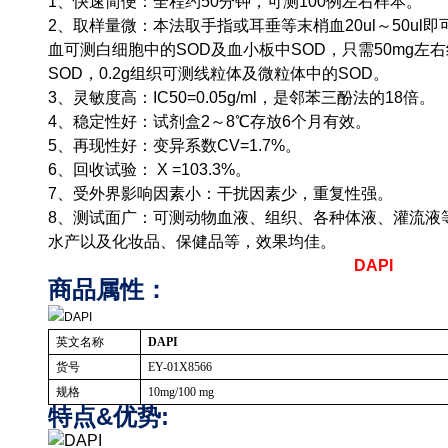
1、快速简便：全程约50分钟，可测100例左右样本。
2、取样量微：本法取手指或耳垂等末梢血20ul～50ul即
血可测白细胞中的SOD及血小板中SOD，只需50mg左
SOD，0.2g组织可测线粒体及微粒体中的SOD。
3、灵敏度高：IC50=0.05g/ml，是邻苯三酚法的18倍。
4、稳定性好：试剂盒2～8℃存放6个月有效。
5、再现性好：变异系数CV=1.7%。
6、回收试验： X =103.3%。
7、受外界影响因素小：干扰因素少，重复性强。
8、测试面广：可测动物血液、组织、各种体液、灌流液
水产以及化妆品、保健品等，效果均佳。
DAPI
商品属性：
英文名称
DAPI
货号
EY-01X8566
规格
10mg/100 mg
特点&优势: