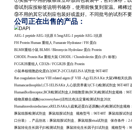
⑦实验中不用的板条应立即放回包装袋中，密封保存，以
⑧试剂应按标签说明书储存，使用前恢复到室温。稀稀过
⑨不用的其它试剂应包装好或盖好。不同批号的试剂不要
公司正在出售的产品：
AEG-1 peptide AEG-1
抗原
0.5mgAEG-1 peptide AEG-1
抗原
FH Protein Human
重组人
Fumarate Hydratase / FH
蛋白
BLMH
重组小鼠
BLMH / Bleomycin Hydrolase
蛋白
Protein
CHODL Protein Rat
重组大鼠
CHODL / Chondrolectin
蛋白
(Fc
标签
)
FCGR2B
重组人
CD32b / FCGR2B
蛋白
Protein
小鼠单核细胞趋化蛋白
2(MCP-2/CCL8)ELISA
试剂盒
96T/48T
Rat coagulation factor VIII related aigen (F VIII -Ag) ELISA Kit
大鼠Ⅷ相关抗原
Humancardioophln1,CT-1ELISAKit
人心肌营养素
1(CT-1)
检测试剂盒
96T/48T
HumanBcellreceptor,BCR
检测试剂盒人
B
细胞受体
(BCR)
检测试剂盒规格：
96T
植物蔗糖合成酶
(sucrosesyhase)
活性比色法定量检测试剂盒
20
次
Humahioredoxieductase,xRELISAKit
人硫氧还蛋白还原酶
(xR)
检测试剂盒规格
豚鼠组胺检测试剂盒
豚鼠组胺试剂盒
规格型号：
96T/48T
豚鼠组胺试剂
口分装），产品别名：豚鼠组胺试剂盒、豚鼠组胺
eisa
试剂盒
保存条件：
2-
豚鼠转化生长因子β
1
检测试剂盒
豚鼠转化生长因子β
1
试剂盒
规格型号：
9