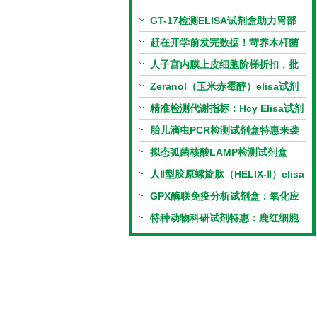
GT-17检测ELISA试剂盒助力胃部
相关指标样本定量研究
赶在开学前发完数据！苛养木杆菌
PCR检测试剂盒暑假优惠开启
人子宫内膜上皮细胞阶梯折扣，批
量更划算
Zeranol（玉米赤霉醇）elisa试剂
盒特惠
精准检测代谢指标：Hcy Elisa试剂
盒的科研应用与技术特点
胎儿滴虫PCR检测试剂盒特惠来袭
拟态弧菌核酸LAMP检测试剂盒
（恒温荧光法）新品上市优惠活动
人Ⅱ型胶原螺旋肽（HELIX-Ⅱ）elisa
试剂盒科研优惠活动开启
GPX酶联免疫分析试剂盒：氧化应
激研究精准检测工具
特种动物科研试剂特惠：鹿红细胞
膜蛋白(EMP)ELISA试剂盒让利活
动开启