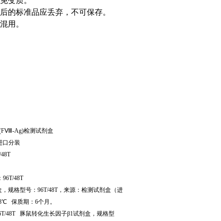
免变质。
后的标准品应丢弃，不可保存。
混用。
(F
Ⅷ
-Ag)
检测试剂盒
进口分装
/48T
：
96T/48T
盒，规格型号：
96T/48T
，来源：检测试剂盒（进
8
℃
保质期：
6
个月。
6T/48T
豚鼠转化生长因子β
1
试剂盒，规格型