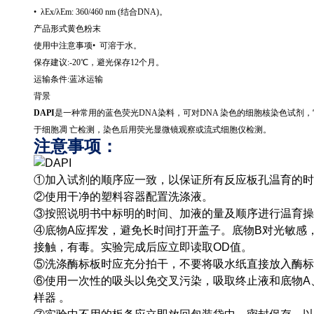
•
λ
Ex/
λ
Em: 360/460 nm (
结合
DNA)
。
产品形式黄色粉末
使用中注意事项•
可溶于水。
保存建议
:-20
℃，避光保存
12
个月。
运输条件
:
蓝冰运输
背景
DAPI
是一种常用的蓝色荧光
DNA
染料，可对
DNA
染色的细胞核染色试剂，
于细胞凋 亡检测，染色后用荧光显微镜观察或流式细胞仪检测。
注意事项：
①加入试剂的顺序应一致，以保证所有反应板孔温育的时
②使用干净的塑料容器配置洗涤液。
③按照说明书中标明的时间、加液的量及顺序进行温育操
④底物A应挥发，避免长时间打开盖子。底物B对光敏感
接触，有毒。实验完成后应立即读取OD值。
⑤洗涤酶标板时应充分拍干，不要将吸水纸直接放入酶标
⑥使用一次性的吸头以免交叉污染，吸取终止液和底物A
样器 。