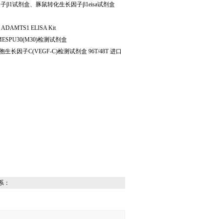
子β
1
试剂盒、豚鼠转化生长因子β
1eisa
试剂盒
ADAMTS1 ELISA Kit
ESPU30(M30)
检测试剂盒
胞生长因子
C(VEGF-C)
检测试剂盒
96T/48T
进口
系：