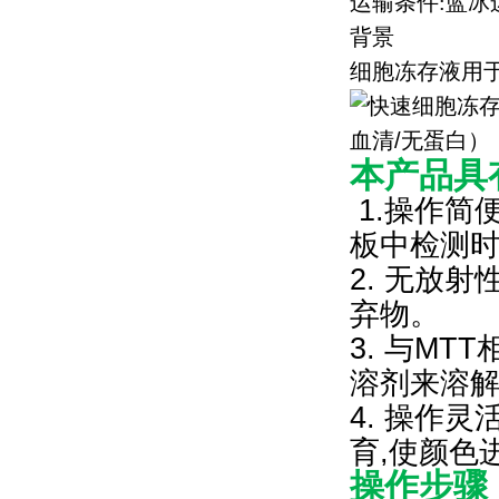
运输条件
:
蓝冰
背景
细胞冻存液用
本产品具
1.
操作简便
板中检测时
2. 无放
弃物。
3. 与M
溶剂来溶
4. 操作
育,使颜色
操作步骤