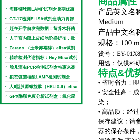
商品属性
海豚链球菌LAMP试剂盒暑期优惠
产品英文名
GT-17检测ELISA试剂盒助力胃部
Medium
相关指标样本定量研究
赶在开学前发完数据！苛养木杆菌
产品中文名
PCR检测试剂盒暑假优惠开启
人子宫内膜上皮细胞阶梯折扣，批
规格：
100 m
量更划算
Zeranol（玉米赤霉醇）elisa试剂
货号：
EY-01X8
盒特惠
精准检测代谢指标：Hcy Elisa试剂
用途：仅供科
盒的科研应用与技术特点
胎儿滴虫PCR检测试剂盒特惠来袭
特点&优势
拟态弧菌核酸LAMP检测试剂盒
• 省时省力：
（恒温荧光法）新品上市优惠活动
人Ⅱ型胶原螺旋肽（HELIX-Ⅱ）elisa
• 安全性高
试剂盒科研优惠活动开启
GPX酶联免疫分析试剂盒：氧化应
染；
激研究精准检测工具
• 高品质：经
保存建议：请
荐的保存条件