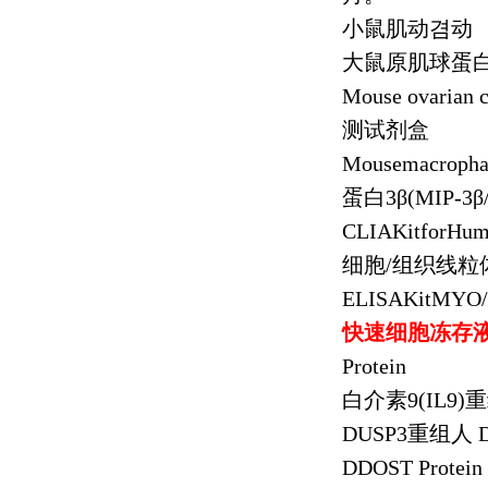
小鼠肌动겸动
大鼠原肌球蛋
Mouse ovarian 
测试剂盒
Mousemacrophag
蛋白
3
β
(MIP-3
β
CLIAKitforHum
细胞
/
组织线粒
ELISAKitMYO
快速细胞冻存
Protein
白介素
9(IL9)
重
DUSP3
重组人
D
DDOST Protei