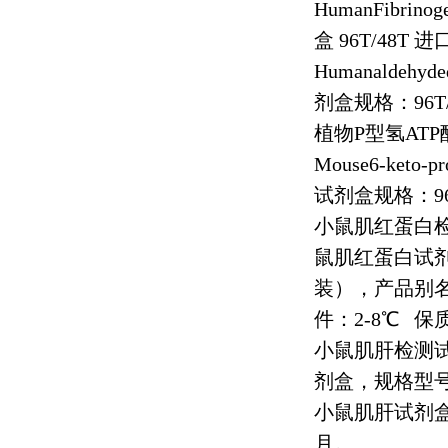
HumanFibrinoge
盒
96T/48T
进
Humanaldehyde
剂盒规格：
96T
植物
P
型氢
ATP
Mouse6-keto-pr
试剂盒规格：
9
小鼠肌红蛋白
鼠肌红蛋白试
装），产品别
件：
2-8
℃
保
小鼠肌肝检测
剂盒，规格型
小鼠肌肝试剂
月。