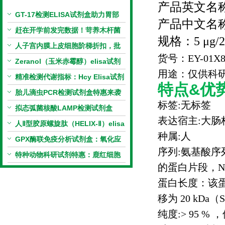
产品英文名
GT-17检测ELISA试剂盒助力胃部
产品中文名
相关指标样本定量研究
赶在开学前发完数据！苛养木杆菌
规格：
5
μ
g/
PCR检测试剂盒暑假优惠开启
人子宫内膜上皮细胞阶梯折扣，批
货号：
EY-01X8
量更划算
Zeranol（玉米赤霉醇）elisa试剂
用途：仅供科
盒特惠
精准检测代谢指标：Hcy Elisa试剂
特点&优势
盒的科研应用与技术特点
胎儿滴虫PCR检测试剂盒特惠来袭
标签
:
无标签
拟态弧菌核酸LAMP检测试剂盒
表达宿主
:
大肠
（恒温荧光法）新品上市优惠活动
人Ⅱ型胶原螺旋肽（HELIX-Ⅱ）elisa
种属
:
人
试剂盒科研优惠活动开启
GPX酶联免疫分析试剂盒：氧化应
序列
:
氨基酸序
激研究精准检测工具
特种动物科研试剂特惠：鹿红细胞
的蛋白片段，
N
膜蛋白(EMP)ELISA试剂盒让利活
蛋白长度：该
动开启
移为
20 kDa
（
纯度
:> 95 %
，