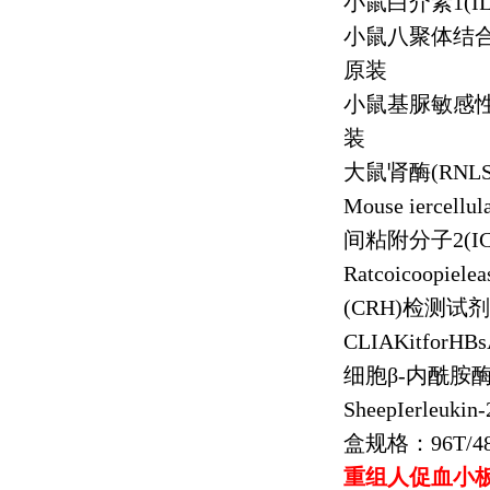
小鼠白介素
1(I
小鼠八聚体结
原装
小鼠基脲敏感
装
大鼠肾酶
(RNLS
Mouse iercellu
间粘附分子
2(I
Ratcoicoopiel
(CRH)
检测试剂
CLIAKitforHB
细胞β
-
内酰胺
SheepIerleukin
盒规格：
96T/4
重组人促血小