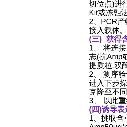
切位点)进
Kit或冻
2、PCR
接入载体
(三) 获
1、 将连
志(抗Am
提质粒,双
2、 测序
进入下步操
克隆至不
3、 以此
(四)诱导表
1、挑取含重
Amp50μg