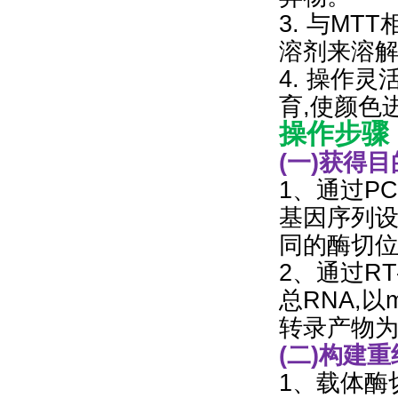
3. 与M
溶剂来溶
4. 操作
育,使颜色
操作步骤
(一)获得
1、通过P
基因序列设
同的酶切位
2、通过RT
总RNA,以
转录产物为
(二)构建
1、载体酶