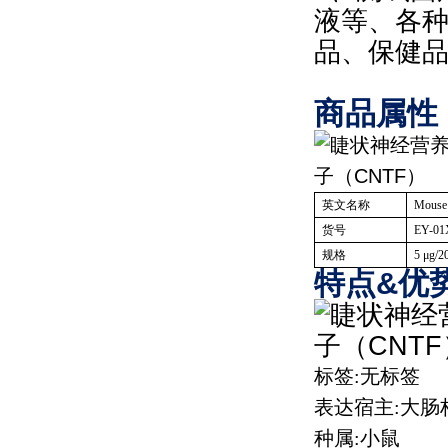
液等、各
品、保健
商品属性
英文名称
Mouse
货号
EY-01
规格
5
μ
g/2
特点&优势
标签
:
无标签
表达宿主
:
大肠
种属
:
小鼠