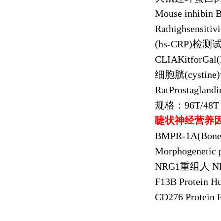
Mouse inhibin 
Rathighsensiti
(hs-CRP)
检测
CLIAKitforGal(
细胞胱
(cystine)
RatProstagland
规格：
96T/48T
睫状神经营养
BMPR-1A(Bone 
Morphogenetic 
NRG1
重组人
NR
F13B Protein 
CD276 Protein 