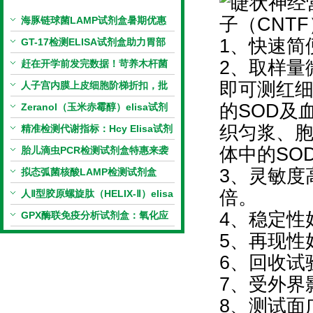
海豚链球菌LAMP试剂盒暑期优惠
1、快速简
GT-17检测ELISA试剂盒助力胃部
2、取样量
相关指标样本定量研究
赶在开学前发完数据！苛养木杆菌
即可测红细
PCR检测试剂盒暑假优惠开启
人子宫内膜上皮细胞阶梯折扣，批
的SOD及
量更划算
Zeranol（玉米赤霉醇）elisa试剂
织匀浆、胞
盒特惠
精准检测代谢指标：Hcy Elisa试剂
体中的SO
盒的科研应用与技术特点
胎儿滴虫PCR检测试剂盒特惠来袭
3、灵敏度高
拟态弧菌核酸LAMP检测试剂盒
倍。
（恒温荧光法）新品上市优惠活动
人Ⅱ型胶原螺旋肽（HELIX-Ⅱ）elisa
4、稳定性
试剂盒科研优惠活动开启
GPX酶联免疫分析试剂盒：氧化应
5、再现性
激研究精准检测工具
6、回收试验
7、受外界
8、测试面