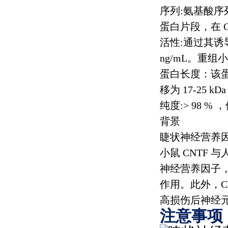
序列
:
氨基酸序
蛋白片段，在
活性
:
通过其诱
ng/mL
。重组小
蛋白长度：该
移为
17-25 kDa
纯度
:> 98 %
，
背景
睫状神经营养
小鼠
CNTF
与
神经营养因子
作用。此外，
C
高损伤后神经
注意事项