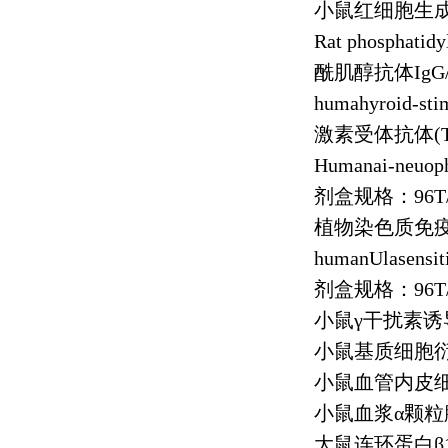
小鼠红细胞生
Rat phosphatid
酰肌醇抗体
IgG
humahyroid-sti
激素受体抗体
(
Humanai-neuop
剂盒规格：
96T
植物染色质免
humanUlasensit
剂盒规格：
96T
小鼠γ干扰素诱
小鼠基质细胞
小鼠血管内皮
小鼠血浆α颗粒
大鼠连环蛋白β