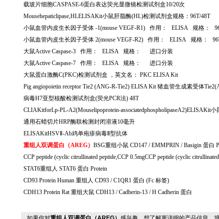
载玻片细胞
CASPASE-6
蛋白表达荧光显微镜检测试剂盒
10/20
次
Mousehepaticlipase,HLELISAKit
小鼠肝脂酶
(HL)
检测试剂盒规格：
96T/48T
小鼠血管内皮生长因子受体
-1(mouse VEGF-R1)
作用：
ELISA
规格：
9
小鼠血管内皮生长因子受体
2(mouse VEGF-R2)
作用：
ELISA
规格：
96
大鼠
Active Caspase-3
作用：
ELISA
规格：
进口分装
大鼠
Active Caspase-7
作用：
ELISA
规格：
进口分装
大鼠蛋白激酶
C(PKC)
检测试剂盒 ，英文名：
PKC ELISA Kit
Pig angiopoietin receptor Tie2 (ANG-R-Tie2) ELISA Kit
猪血管生成素受体
Tie2(
病毒
H7
亚型核酸检测试剂盒
(
荧光
PCR
法
) 48T
CLIAKitforLp-PL-A2(Mouselipoprotein-associatedphospholipaseA2)ELISAKit
小
通用石蜡切片
HRP
酶联检测封闭溶液
10
毫升
ELISAKitHSV
Ⅱ
-Ab
鸡单疱疹病毒Ⅱ型抗体
重组人双调蛋白（
AREG
）
BSG
重组小鼠
CD147 / EMMPRIN / Basigin
蛋白
P
CCP peptide (cyclic citrullinated peptide,CCP 0.5mgCCP peptide (cyclic citrullinat
STAT6
重组人
STAT6
蛋白
Protein
CD93 Protein Human
重组人
CD93 / C1QR1
蛋白
(Fc
标签
)
CDH13 Protein Rat
重组大鼠
CDH13 / Cadherin-13 / H Cadherin
蛋白
如果你对
重组人双调蛋白（AREG）
感兴趣，想了解更详细的产品信息，