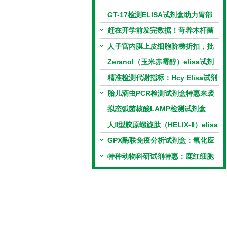
GT-17检测ELISA试剂盒助力胃部
相关指标样本定量研究
赶在开学前发完数据！苛养木杆菌
PCR检测试剂盒暑假优惠开启
人子宫内膜上皮细胞阶梯折扣，批
量更划算
Zeranol（玉米赤霉醇）elisa试剂
盒特惠
精准检测代谢指标：Hcy Elisa试剂
盒的科研应用与技术特点
胎儿滴虫PCR检测试剂盒特惠来袭
拟态弧菌核酸LAMP检测试剂盒
（恒温荧光法）新品上市优惠活动
人Ⅱ型胶原螺旋肽（HELIX-Ⅱ）elisa
试剂盒科研优惠活动开启
GPX酶联免疫分析试剂盒：氧化应
激研究精准检测工具
特种动物科研试剂特惠：鹿红细胞
膜蛋白(EMP)ELISA试剂盒让利活
动开启