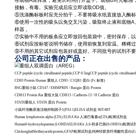
④底物A应挥发，避免长时间打开盖子。底物B对光敏感
接触，有毒。实验完成后应立即读取OD值。
⑤洗涤酶标板时应充分拍干，不要将吸水纸直接放入酶标
⑥使用一次性的吸头以免交叉污染，吸取终止液和底物A
样器 。
⑦实验中不用的板条应立即放回包装袋中，密封保存，以
⑧试剂应按标签说明书储存，使用前恢复到室温。稀稀过
⑨不用的其它试剂应包装好或盖好。不同批号的试剂不要
公司正在出售的产品：
CCP peptide (cyclic citrullinated peptide,CCP 0.5mgCCP peptide (cyclic citrullinat
CD93 Protein Human
重组人
CD93 / C1QR1
蛋白
(Fc
标签
)
BSG
重组小鼠
CD147 / EMMPRIN / Basigin
蛋白
Protein
CDH13 Protein Rat
重组大鼠
CDH13 / Cadherin-13 / H Cadherin
蛋白
STAT6
重组人
STAT6
蛋白
Protein
小鼠纤溶酶原激活物抑制因子
1(PAI-1)ELISA
试剂盒
96T/48T
Human lymphotoxin alpha (LTA) ELISA Kit
人淋巴毒素α
(LTA)
检测试剂盒
Human6-hydroxydopamine,6-OHDAELISAKit
人
6-
羟多巴胺
(6-OHDA)
检测试
Chickenglialfibrillaryacidicprotein,GFAP
检测试剂盒鸡神经胶质纤维酸性蛋白
(G