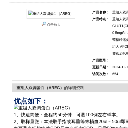
产品名称：
重组人双调
产品特点：
重组人双
点击放大
GLUT1(Glu
0.5mgGLUT
萄糖转运蛋白1
组人 APOL1
签)IL2RG
产品型号：
更新日期：
2024-11-
访问次数：
654
重组人双调蛋白（AREG）
的详细资料：
优点如下：
1、快速简便：全程约50分钟，可测100例左右样本。
2、取样量微：本法取手指或耳垂等末梢血20ul～50ul即