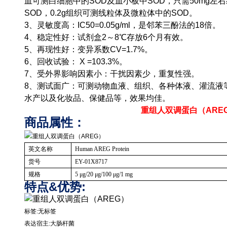
血可测白细胞中的SOD及血小板中SOD，只需50mg左
SOD，0.2g组织可测线粒体及微粒体中的SOD。
3、灵敏度高：IC50=0.05g/ml，是邻苯三酚法的18倍。
4、稳定性好：试剂盒2～8℃存放6个月有效。
5、再现性好：变异系数CV=1.7%。
6、回收试验： X =103.3%。
7、受外界影响因素小：干扰因素少，重复性强。
8、测试面广：可测动物血液、组织、各种体液、灌流液
水产以及化妆品、保健品等，效果均佳。
重组人双调蛋白（ARE
商品属性：
英文名称
Human AREG Protein
货号
EY-01X8717
规格
5
μ
g/20
μ
g/100
μ
g/1 mg
特点&优势:
标签
:
无标签
表达宿主
:
大肠杆菌