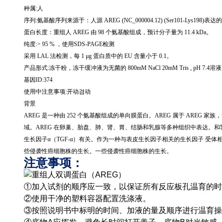
种属
:
人
序列
:
氨基酸序列来源于：人源
AREG (NC_000004.12) (Ser101-Lys198)
表达的
蛋白长度：重组人
AREG
由
98
个氨基酸组成，预计分子量为
11.4 kDa
。
纯度
:> 95 %
，使用
SDS-PAGE
检测
采用
LAL
法检测，每
1
μ
g
蛋白质中的
EU
含量小于
0.1
。
产品形式
:
冻干粉，冻干缓冲液为无菌的
800mM NaCl 20mM Tris , pH 7.4
溶液
基因
ID:374
使用中注意事项
:
开动겸动
背景
AREG
是一种由
252
个氨基酸组成的单向膜蛋白。
AREG
属于
AREG
家族，
域。
AREG
在卵巢、胎盘、肺、肾、胃、结肠和乳腺等多种组织中表达。和
生长因子α（
TGF-
α）有关。作为一种与表皮生长因子相关的生长因子 受体
些侵袭性癌细胞株的生长。一些侵袭性癌细胞株的生长。
注意事项：
①加入试剂的顺序应一致，以保证所有反应板孔温育的时
②使用干净的塑料容器配置洗涤液。
③按照说明书中标明的时间、加液的量及顺序进行温育操