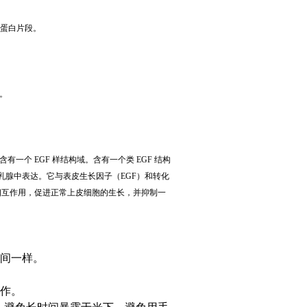
蛋白片段。
。
含有一个
EGF
样结构域。含有一个类
EGF
结构
乳腺中表达。它与表皮生长因子（
EGF
）和转化
相互作用，促进正常上皮细胞的生长，并抑制一
间一样。
作。