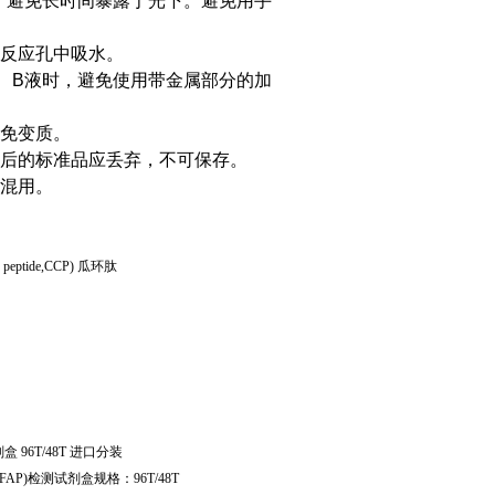
，避免长时间暴露于光下。避免用手
反应孔中吸水。
、B液时，避免使用带金属部分的加
免变质。
后的标准品应丢弃，不可保存。
混用。
ed peptide,CCP)
瓜环肽
剂盒
96T/48T
进口分装
FAP)
检测试剂盒规格：
96T/48T