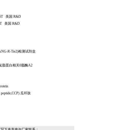
6T
美国
R&D
T
美国
R&D
ANG-R-Tie2)
检测试剂盒
鼠脂蛋白相关
0
脂酶
A2
rotein
ed peptide,CCP)
瓜环肽
填写下表直接与厂家联系：