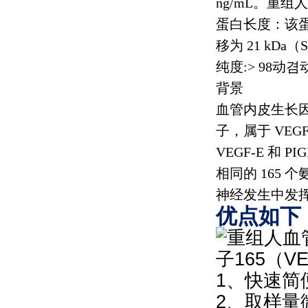
ng/mL
。重组人
蛋白长度：该
移为
21 kDa
（
纯度
:> 98
动겸
背景
血管内皮生长
子，属于
VEG
VEGF-E
和
PIG
相同的
165
个
神经发生中发
优点如下
1、快速简
2、取样量