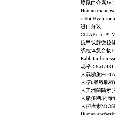
豚鼠白介素
1
α
(
Human mannose
rabbitHyaluron
进口分装
CLIAKitforAT
抗甲状腺微粒
线粒体复合物
II
Rabbitai-braii
规格：
96T/48T
人载脂蛋白
H(A
人糖
0
脂酰肌醇
人美洲商陆素
(
人脂多糖
/
内毒
人抑瘤素
M(OS
Human ansferri