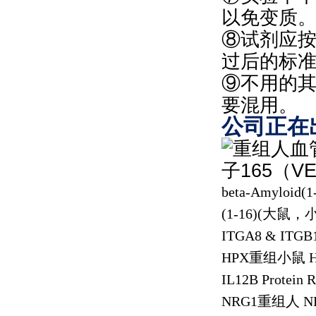
以免变质
⑧试剂应
过后的标
⑨不用的
要混用。
公司正在
beta-Amyloid(1-
(1-16)(
大鼠，
ITGA8 & ITGB1
HPX
重组小鼠
H
IL12B Protein 
NRG1
重组人
NR