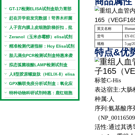
商品属性
GT-17检测ELISA试剂盒助力胃部
相关指标样本定量研究
赶在开学前发完数据！苛养木杆菌
PCR检测试剂盒暑假优惠开启
人子宫内膜上皮细胞阶梯折扣，批
英文名称
Human
量更划算
货号
EY-01
Zeranol（玉米赤霉醇）elisa试剂
规格
5
μ
g/2
盒特惠
精准检测代谢指标：Hcy Elisa试剂
特点&优势
盒的科研应用与技术特点
胎儿滴虫PCR检测试剂盒特惠来袭
拟态弧菌核酸LAMP检测试剂盒
（恒温荧光法）新品上市优惠活动
人Ⅱ型胶原螺旋肽（HELIX-Ⅱ）elisa
标签
C-His
试剂盒科研优惠活动开启
GPX酶联免疫分析试剂盒：氧化应
表达宿主
:
大肠
激研究精准检测工具
特种动物科研试剂特惠：鹿红细胞
种属
:
人
膜蛋白(EMP)ELISA试剂盒让利活
序列
:
氨基酸序
动开启
（
NP_00116509
活性
:
通过其诱