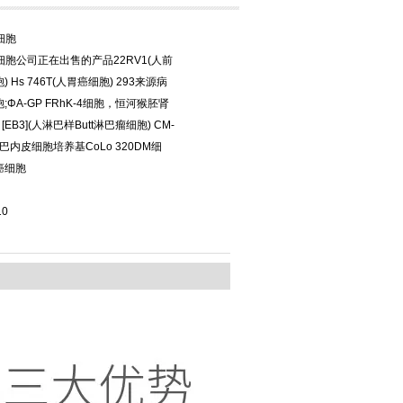
细胞
细胞公司正在出售的产品22RV1(人前
 Hs 746T(人胃癌细胞) 293来源病
;ΦA-GP FRhK-4细胞，恒河猴胚肾
 [EB3](人淋巴样Butt淋巴瘤细胞) CM-
淋巴内皮细胞培养基CoLo 320DM细
癌细胞
10