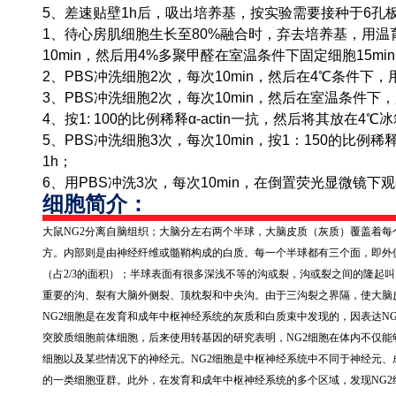
5、差速贴壁1h后，吸出培养基，按实验需要接种于6孔
1、待心房肌细胞生长至80%融合时，弃去培养基，用温
10min，然后用4%多聚甲醛在室温条件下固定细胞15mi
2、PBS冲洗细胞2次，每次10min，然后在4℃条件下，用0.1％
3、PBS冲洗细胞2次，每次10min，然后在室温条件下，用
4、按1: 100的比例稀释α-actin一抗，然后将其放在4
5、PBS冲洗细胞3次，每次10min，按1：150的比例稀释抗
1h；
6、用PBS冲洗3次，每次10min，在倒置荧光显微镜下
细胞简介：
大鼠
NG2
分离自脑组织；大脑分左右两个半球，大脑皮质（灰质）覆盖着每
方。内部则是由神经纤维或髓鞘构成的白质。每一个半球都有三个面，即外
（占
2/3
的面积）；半球表面有很多深浅不等的沟或裂，沟或裂之间的隆起叫
重要的沟、裂有大脑外侧裂、顶枕裂和中央沟。由于三沟裂之界隔，使大脑
NG2
细胞是在发育和成年中枢神经系统的灰质和白质束中发现的，因表达
NG
突胶质细胞前体细胞，后来使用转基因的研究表明，
NG2
细胞在体内不仅能
细胞以及某些情况下的神经元。
NG2
细胞是中枢神经系统中不同于神经元、
的一类细胞亚群。此外，在发育和成年中枢神经系统的多个区域，发现
NG2