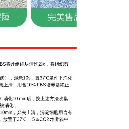
PBS将此组织块清洗2次，将组织剪
胶原酶），混悬10s，置37℃条件下消化
上清，用含10% FBS培养基终止
℃消化10 min后，按上述方法收集
织被消化；
离心10min，弃去上清，沉淀细胞用含有
瓶，放置于37℃ ，5％CO2 培养箱中