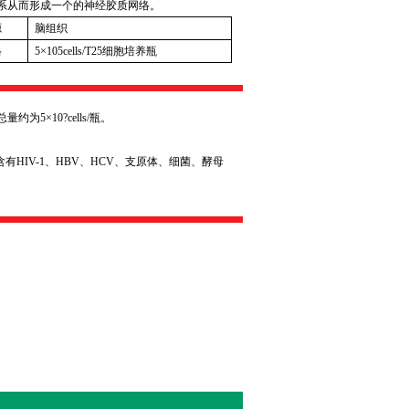
系从而形成一个的神经胶质网络。
源
脑组织
格
5
×
105cells/T25
细胞培养瓶
总量约为
5
×
10?cells/
瓶。
含有
HIV-1
、
HBV
、
HCV
、支原体、细菌、酵母