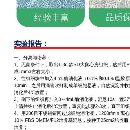
实验报告：
一、分离与培养：
1、无菌条件下，取出1-3d 龄SD大鼠心房组织，然后用
成1mm3左右大小；
2、往组织块中加入4 mL酶消化液（0.1% 和0.1% I型
10min，之后用滴管吹打制成单细胞悬液，自然沉淀并收集
消化后4℃放置；
3、剩下的组织再加入3～4mL酶消化液，混悬10s，置37
上清并终止消化后4℃放置，重复此步骤2-3次，直至组
4、用200目不锈钢筛网过滤细胞消化液，1200r/min 
10％ FBS DMEM/F12培养基混悬，接种于25cm2培养
培养；