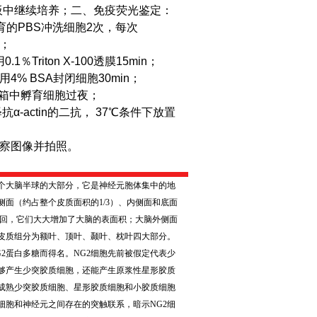
板中继续培养；
二、免疫荧光鉴定：
育的PBS冲洗细胞2次，每次
n；
Triton X-100透膜15min；
4% BSA封闭细胞30min；
℃冰箱中孵育细胞过夜；
α-actin的二抗， 37℃条件下放置
观察图像并拍照。
个大脑半球的大部分，它是神经元胞体集中的地
侧面（约占整个皮质面积的
1/3
）、内侧面和底面
回，它们大大增加了大脑的表面积；大脑外侧面
皮质组分为额叶、顶叶、颞叶、枕叶四大部分。
2
蛋白多糖而得名。
NG2
细胞先前被假定代表少
够产生少突胶质细胞，还能产生原浆性星形胶质
成熟少突胶质细胞、星形胶质细胞和小胶质细胞
细胞和神经元之间存在的突触联系，暗示
NG2
细