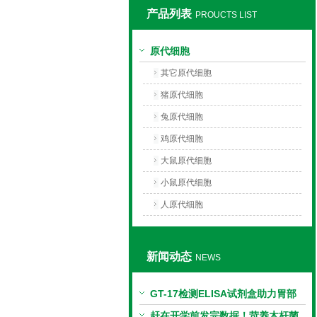
产品列表
PROUCTS LIST
上海莼试生物技术有限公司
原代细胞
其它原代细胞
猪原代细胞
兔原代细胞
鸡原代细胞
大鼠原代细胞
小鼠原代细胞
人原代细胞
新闻动态
NEWS
GT-17检测ELISA试剂盒助力胃部
相关指标样本定量研究
赶在开学前发完数据！苛养木杆菌