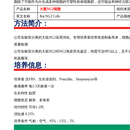
胞除了可能作为分化成多种细胞的可塑性前体细胞群，还可能会和神经元联
产品名称
大鼠NG2
细胞
组织来
英文名称
Rat NG2 Cells
产品规
方法简介：
公司实验室分离的大鼠
NG2
采用消化、专用培养基培养筛选制备而来，细胞
质量检测
公司实验室分离的大鼠
NG2
经
NG2
免疫荧光鉴定，纯度可达
90%
以上，且不
和真菌等。
培养信息：
培养基 含
FBS
、生长添加剂、
Penicillin
、
Streptomycin
等
换液频率 每
2-3
天换液一次
生长特性 贴壁
细胞形态 梭形、多角形
传代特性 可传
1-2
代
消化液
0.25%
培养条件 气相：空气，
95%
；
CO2
，
5%