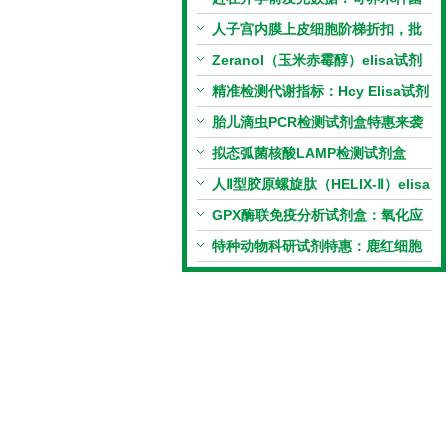
PCR检测试剂盒暑假优惠开启
人子宫内膜上皮细胞阶梯折扣，批
量更划算
Zeranol（玉米赤霉醇）elisa试剂
盒特惠
精准检测代谢指标：Hcy Elisa试剂
盒的科研应用与技术特点
胎儿滴虫PCR检测试剂盒特惠来袭
拟态弧菌核酸LAMP检测试剂盒
（恒温荧光法）新品上市优惠活动
人Ⅱ型胶原螺旋肽（HELIX-Ⅱ）elisa
试剂盒科研优惠活动开启
GPX酶联免疫分析试剂盒：氧化应
激研究精准检测工具
特种动物科研试剂特惠：鹿红细胞
膜蛋白(EMP)ELISA试剂盒让利活
动开启