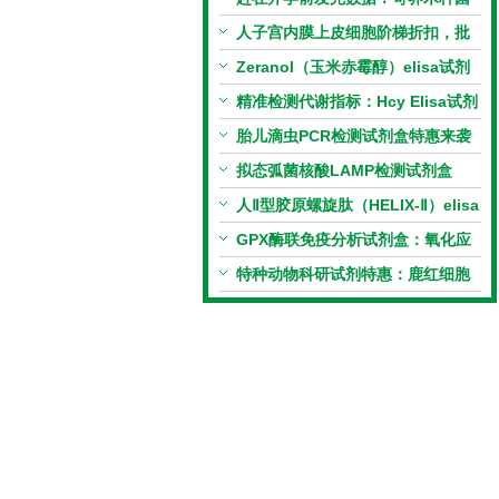
PCR检测试剂盒暑假优惠开启
人子宫内膜上皮细胞阶梯折扣，批
量更划算
Zeranol（玉米赤霉醇）elisa试剂
盒特惠
精准检测代谢指标：Hcy Elisa试剂
盒的科研应用与技术特点
胎儿滴虫PCR检测试剂盒特惠来袭
拟态弧菌核酸LAMP检测试剂盒
（恒温荧光法）新品上市优惠活动
人Ⅱ型胶原螺旋肽（HELIX-Ⅱ）elisa
试剂盒科研优惠活动开启
GPX酶联免疫分析试剂盒：氧化应
激研究精准检测工具
特种动物科研试剂特惠：鹿红细胞
膜蛋白(EMP)ELISA试剂盒让利活
动开启