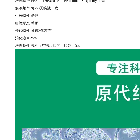
培养基 含
FBS
、生长添加剂、
Penicillin
、
Streptomycin
等
换液频率 每
2-3
天换液一次
生长特性 悬浮
细胞形态 球形
传代特性 可传
3
代左右
消化液
0.25%
培养条件 气相：空气，
95%
；
CO2
，
5%