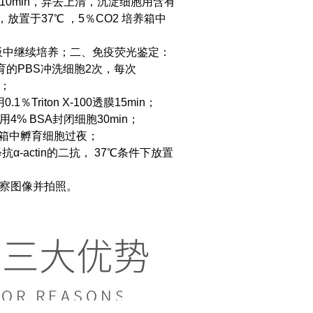
离心10min，弃去上清，沉淀细胞用含有
瓶，放置于37℃ ，5％CO2 培养箱中
板中继续培养；
二、免疫荧光鉴定：
育的PBS冲洗细胞2次，每次
n；
Triton X-100透膜15min；
4% BSA封闭细胞30min；
℃冰箱中孵育细胞过夜；
α-actin的二抗， 37℃条件下放置
观察图像并拍照。