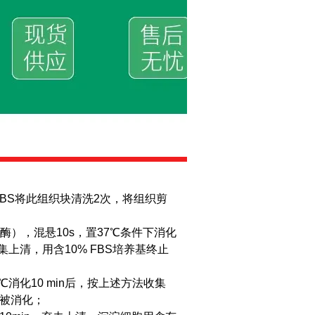
PBS将此组织块清洗2次，将组织剪
胶原酶），混悬10s，置37℃条件下消化
上清，用含10% FBS培养基终止
℃消化10 min后，按上述方法收集
织被消化；