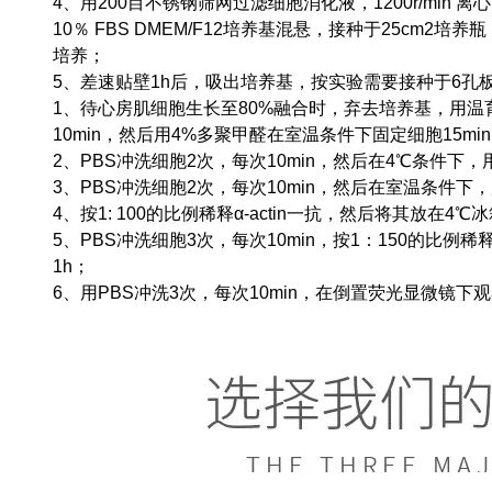
4、用200目不锈钢筛网过滤细胞消化液，1200r/min 
10％ FBS DMEM/F12培养基混悬，接种于25cm2培养
培养；
5、差速贴壁1h后，吸出培养基，按实验需要接种于6孔
1、待心房肌细胞生长至80%融合时，弃去培养基，用温
10min，然后用4%多聚甲醛在室温条件下固定细胞15mi
2、PBS冲洗细胞2次，每次10min，然后在4℃条件下，用0.1％
3、PBS冲洗细胞2次，每次10min，然后在室温条件下，用
4、按1: 100的比例稀释α-actin一抗，然后将其放在4
5、PBS冲洗细胞3次，每次10min，按1：150的比例稀释抗
1h；
6、用PBS冲洗3次，每次10min，在倒置荧光显微镜下