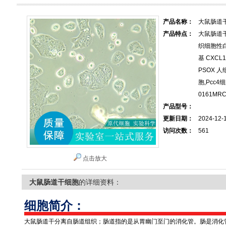
产品名称：
大鼠肠道
产品特点：
大鼠肠道
织细胞性白
基 CXCL16
PSOX 
胞,Pcc4细
0161MRC
产品型号：
更新日期：
2024-12-
访问次数：
561
点击放大
大鼠肠道干细胞
的详细资料：
细胞简介：
大鼠肠道干分离自肠道组织；肠道指的是从胃幽门至门的消化管。肠是消化