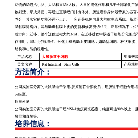
动物的肠包括小肠、大肠和直肠
3
大段。大量的消化作用和几乎全部消化产
物残渣，形成粪便，再通过直肠经门排出体外。肠道堪称身体最劳累的器官
养分，其实它的功能还远不止此——它还是机体内最大的微生态系统。肠道
肠黏膜隐窝内，其与肠道黏膜上皮的更新和修复密切相关。正常情况下，位
腔方向）迁移，整个迁移过程大约
3-5d
，在迁移过程中肠道干细胞分化形成
作用时，
ISC
可持续增殖、分化为成熟肠上皮细胞，如肠型细胞、杯状细胞
结构和功能的稳定性。
产品名称
大鼠肠道干细胞
组织来
英文名称
Rat Intestinal Stem Cells
产品规
方法简介：
公司实验室分离的大鼠肠道干采用
-
胶原酶联合消化后，用肠道干细胞专用培
cells/
瓶。
质量检测
公司实验室分离的大鼠肠道干经
MSI-1
免疫荧光鉴定，纯度可达
90%
以上，
酵母和真菌等。
培养信息：