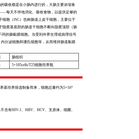
物的吸收都是在小肠内进行的，大肠主要浓缩食
——每天不停地消化、吸收食物，以提供足够的
干细胞（
ISC
）也称肠道上皮干细胞，主要位于
于隐窝基底部的肠道干细胞不断向隐窝顶部（肠
不同的肠黏膜细胞。当受到外界生理或病理信号
、内分泌细胞和潘氏细胞等，从而维持肠道黏膜
源
肠组织
格
5
×
105cells/T25
细胞培养瓶
养基培养筛选制备而来，细胞总量约为
5
×
10?
且不含有
HIV-1
、
HBV
、
HCV
、支原体、细菌、