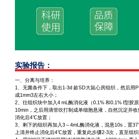
实验报告：
一、分离与培养：
1、无菌条件下，取出1-3d 龄SD大鼠心房组织，然后用
成1mm3左右大小；
2、往组织块中加入4 mL酶消化液（0.1% 和0.1% I型
10min，之后用滴管吹打制成单细胞悬液，自然沉淀并收集
消化后4℃放置；
3、剩下的组织再加入3～4mL酶消化液，混悬10s，置37
上清并终止消化后4℃放置，重复此步骤2-3次，直至组