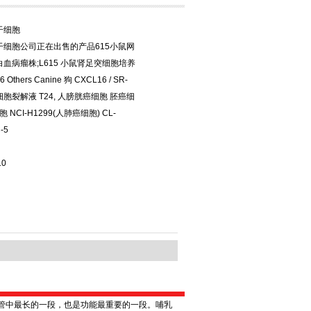
干细胞
干细胞公司正在出售的产品615小鼠网
血病瘤株;L615 小鼠肾足突细胞培养
 Others Canine 狗 CXCL16 / SR-
人细胞裂解液 T24, 人膀胱癌细胞 胚癌细
胞 NCI-H1299(人肺癌细胞) CL-
-5
10
管中最长的一段，也是功能最重要的一段。哺乳