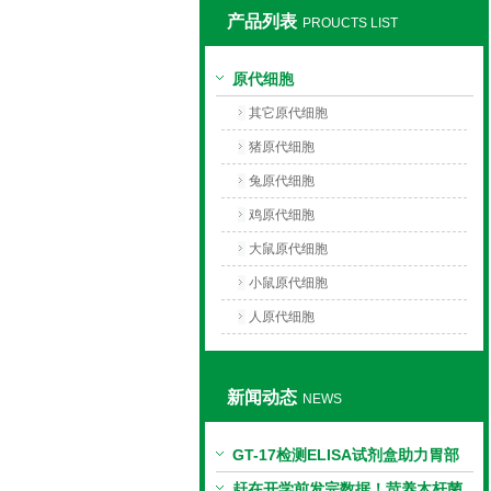
产品列表
PROUCTS LIST
上海莼试生物技术有限公司
原代细胞
其它原代细胞
猪原代细胞
兔原代细胞
鸡原代细胞
大鼠原代细胞
小鼠原代细胞
人原代细胞
新闻动态
NEWS
GT-17检测ELISA试剂盒助力胃部
相关指标样本定量研究
赶在开学前发完数据！苛养木杆菌