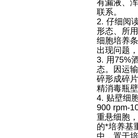
有漏液、
联系。
2. 仔细
形态、所
细胞培养
出现问题
3. 用7
态。因运
碎形成碎片
精消毒瓶壁
4. 贴壁
900 rpm
重悬细胞，再9
的*培养基
中，置于