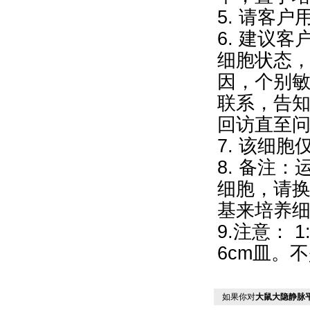
5. 请客
6. 建议
细胞状态
因，个别
联系，告
回访直至
7. 该细
8. 备注
细胞，请换
基来培养细
9.注意： 
6cm皿。不
如果你对
大鼠大隐静脉