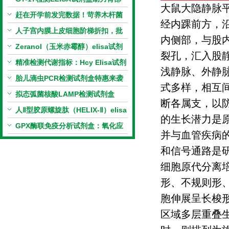
大鼠大隐静脉
相关指标样本定量研究
赶在开学前发完数据！苛养木杆菌
经内踝前方，
PCR检测试剂盒暑假优惠开启
人子宫内膜上皮细胞阶梯折扣，批
内侧部，与股
量更划算
Zeranol（玉米赤霉醇）elisa试剂
裂孔，汇入股
盒特惠
精准检测代谢指标：Hcy Elisa试剂
浅静脉、外静
盒的科研应用与技术特点
胎儿滴虫PCR检测试剂盒特惠来袭
式多样，相互
拟态弧菌核酸LAMP检测试剂盒
断各属支，以
（恒温荧光法）新品上市优惠活动
人Ⅱ型胶原螺旋肽（HELIX-Ⅱ）elisa
的生长潜力是
试剂盒科研优惠活动开启
GPX酶联免疫分析试剂盒：氧化应
并与血管疾病
激研究精准检测工具
和信号通路是
细胞原代分离
形、不规则形
胞伸展呈长梭
区域多层重叠