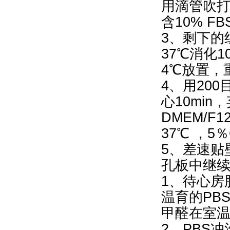
用滴管吹
含10% 
3、剩下的
37℃消化
4℃放置，
4、用200
心10min
DMEM/
37℃ ，5
5、差速贴
孔板中继
1、待心房
温育的PB
甲醛在室温
2、PBS冲