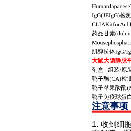
HumanJapanese
IgG(JEIgG)
检
CLIAKitforAch
药品甘素
(dulci
Mousephosphati
肌醇抗体
IgG/I
大鼠大隐静脉
剂盒
组装
/
原
鸭子酶
(CA)
检
鸭子苹果酸酶
(
鸭子免疫球蛋
注意事项
1. 收到