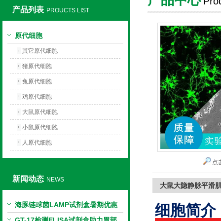
Pro
产品列表
PROUCTS LIST
上海莼试生物技术有限公司
原代细胞
其它原代细胞
猪原代细胞
兔原代细胞
鸡原代细胞
大鼠原代细胞
小鼠原代细胞
人原代细胞
点
新闻动态
NEWS
大鼠大隐静脉平滑
海豚链球菌LAMP试剂盒暑期优惠
细胞简介
GT-17检测ELISA试剂盒助力胃部