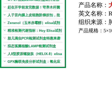
产品名称：
相关指标样本定量研究
赶在开学前发完数据！苛养木杆菌
英文名称：
R
PCR检测试剂盒暑假优惠开启
人子宫内膜上皮细胞阶梯折扣，批
组织来源：
量更划算
Zeranol（玉米赤霉醇）elisa试剂
产品规格：
5
×
1
盒特惠
精准检测代谢指标：Hcy Elisa试剂
盒的科研应用与技术特点
胎儿滴虫PCR检测试剂盒特惠来袭
拟态弧菌核酸LAMP检测试剂盒
（恒温荧光法）新品上市优惠活动
人Ⅱ型胶原螺旋肽（HELIX-Ⅱ）elisa
试剂盒科研优惠活动开启
GPX酶联免疫分析试剂盒：氧化应
激研究精准检测工具