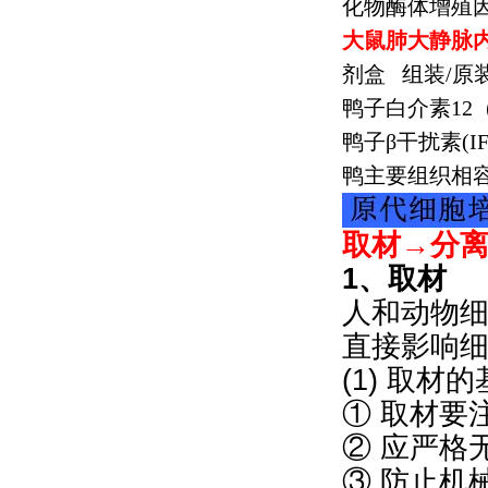
化物酶体增殖
大鼠肺大静脉
剂盒
组装
/
原
鸭子白介素
12
鸭子β干扰素
(I
鸭主要组织相
取材→分
1、取材
人和动物
直接影响
(1) 取材
① 取材要
② 应严格
③ 防止机