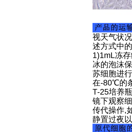
视天气状况
述方式中
1)1mL冻
冰的泡沫保
苏细胞进行
在-80℃
T-25培
镜下观察细
传代操作,
静置过夜