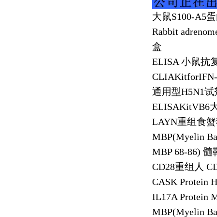
大鼠
S100-A5
蛋
Rabbit adrenom
盒
ELISA
小鼠抗
CLIAKitforIFN
通用型
H5N1
试
ELISAKitVB6
LAYN
重组食蟹
MBP(Myelin Bas
MBP 68-86)
髓
CD28
重组人
C
CASK Protein 
IL17A Protein 
MBP(Myelin Bas