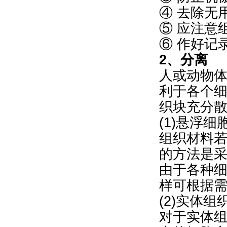
④ 去除无
⑤ 应注意
⑥ 作好记
2、分离
人或动物体
利于各个
织块充分
(1)悬浮
组织材料
的方法是采用
由于各种
样可根据
(2)实体
对于实体