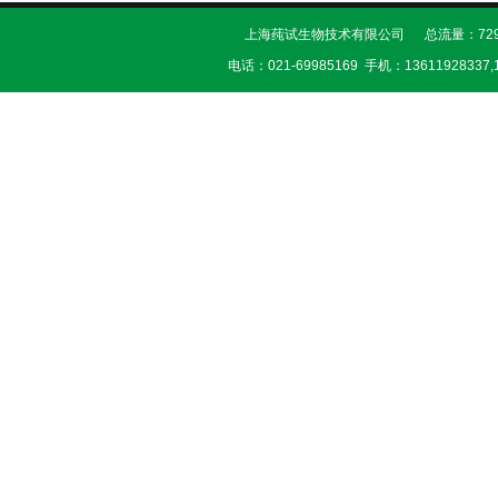
上海莼试生物技术有限公司 总流量：729
电话：021-69985169 手机：13611928337