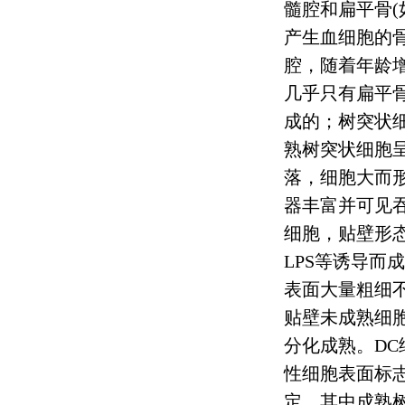
髓腔和扁平骨
(
产生血细胞的
腔，随着年龄
几乎只有扁平
成的；树突状
熟树突状细胞
落，细胞大而
器丰富并可见
细胞，贴壁形
LPS
等诱导而成
表面大量粗细
贴壁未成熟细
分化成熟。
DC
性细胞表面标
定。其中成熟