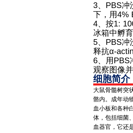
3、PBS
下，用4% 
4、按1: 
冰箱中孵
5、PBS冲
释抗α-ac
6、用PB
观察图像
细胞简介
大鼠骨髓树突
骼内。成年动
血小板和各种
体，包括细菌
血器官，它还