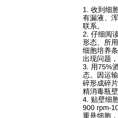
1. 收到
有漏液、
联系。
2. 仔细
形态、所
细胞培养
出现问题
3. 用7
态。因运
碎形成碎片
精消毒瓶壁
4. 贴壁
900 rpm
重悬细胞，再9