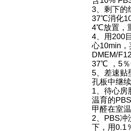
含10% 
3、剩下的
37℃消化
4℃放置，
4、用200
心10min
DMEM/
37℃ ，5
5、差速贴
孔板中继
1、待心房
温育的PB
甲醛在室温
2、PBS冲
下，用0.1％T