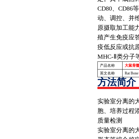
CD80
、
CD86
等
动、调控、并
原摄取加工能
殖产生免疫应
疫低反应或抗
MHC-
Ⅱ类分子
产品名称
大鼠骨髓
英文名称
Rat Bone
方法简介
实验室分离的
胞、培养过程
质量检测
实验室分离的