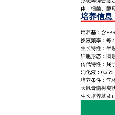
形态等综合鉴
体、细菌、酵
培养信息
培养基：含
FB
换液频率：每
2
生长特性：半
细胞形态：圆
传代特性：属
消化液：
0.25%
培养条件：气
大鼠骨髓树突
生长培养基及