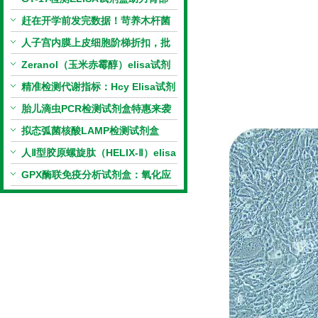
相关指标样本定量研究
赶在开学前发完数据！苛养木杆菌
PCR检测试剂盒暑假优惠开启
人子宫内膜上皮细胞阶梯折扣，批
量更划算
Zeranol（玉米赤霉醇）elisa试剂
盒特惠
精准检测代谢指标：Hcy Elisa试剂
盒的科研应用与技术特点
胎儿滴虫PCR检测试剂盒特惠来袭
拟态弧菌核酸LAMP检测试剂盒
（恒温荧光法）新品上市优惠活动
人Ⅱ型胶原螺旋肽（HELIX-Ⅱ）elisa
试剂盒科研优惠活动开启
GPX酶联免疫分析试剂盒：氧化应
激研究精准检测工具