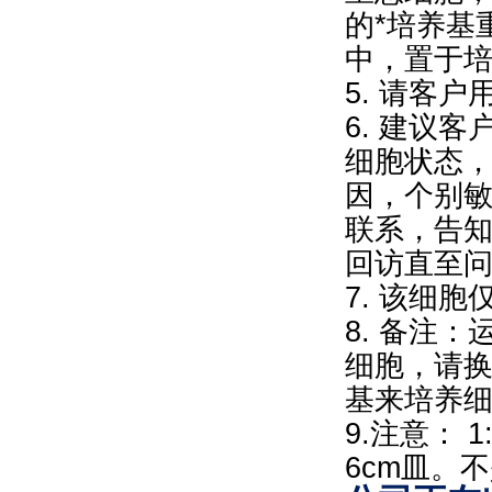
的*培养基
中，置于
5. 请客
6. 建议
细胞状态
因，个别
联系，告
回访直至
7. 该细
8. 备注
细胞，请换
基来培养细
9.注意： 
6cm皿。不