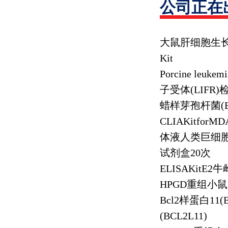
公司正在
大鼠肝细胞生
Kit
Porcine leukemi
子受体
(LIFR)
蜡样芽孢杆菌
(
CLIAKitforMDA
体液人类巨细
试剂盒
20
次
ELISAKitE2
牛
HPGD
重组小鼠
Bcl2
样蛋白
11(
(BCL2L11)