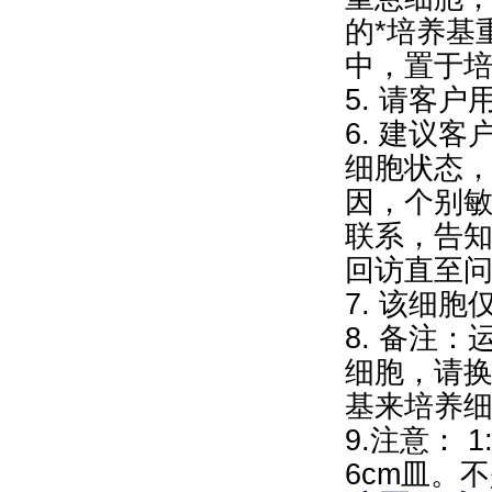
的*培养基
中，置于
5. 请客
6. 建议
细胞状态
因，个别
联系，告
回访直至
7. 该细
8. 备注
细胞，请换
基来培养细
9.注意： 
6cm皿。不