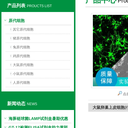
Pro
产品列表
PROUCTS LIST
上海莼试生物技术有限公司
原代细胞
其它原代细胞
猪原代细胞
兔原代细胞
鸡原代细胞
大鼠原代细胞
小鼠原代细胞
人原代细胞
点
新闻动态
NEWS
大鼠卵巢上皮细胞
海豚链球菌LAMP试剂盒暑期优惠
GT-17检测ELISA试剂盒助力胃部