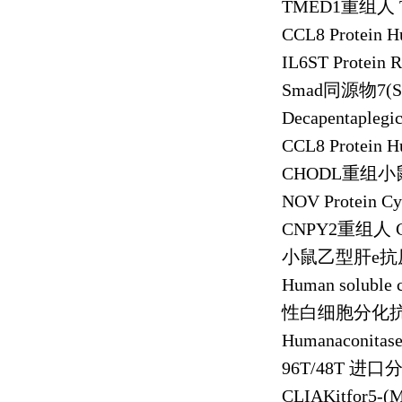
TMED1
重组人
CCL8 Protein 
IL6ST Protein 
Smad
同源物
7(
Decapentaplegi
CCL8 Protein 
CHODL
重组小
NOV Protein C
CNPY2
重组人
小鼠乙型肝
e
抗
Human soluble c
性白细胞分化
Humanaconitas
96T/48T
进口
CLIAKitfor5-(M