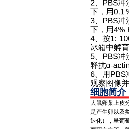
2、PBS冲
下，用0.1％T
3、PBS
下，用4% 
4、按1: 
冰箱中孵
5、PBS冲
释抗α-ac
6、用PB
观察图像
细胞简介
大鼠卵巢上皮
是产生卵以及
退化），呈葡