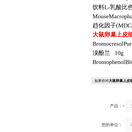
饮料
L-
乳酸比
MouseMacropha
趋化因子
(MDC
大鼠卵巢上皮
BromocresolPur
溴酚兰
10g
BromophenolBl
如果你对
大鼠卵巢上皮
产品：
您的单位：