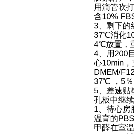
用滴管吹
含10% 
3、剩下的
37℃消化
4℃放置，
4、用200
心10min
DMEM/
37℃ ，5
5、差速贴
孔板中继
1、待心房
温育的PB
甲醛在室温