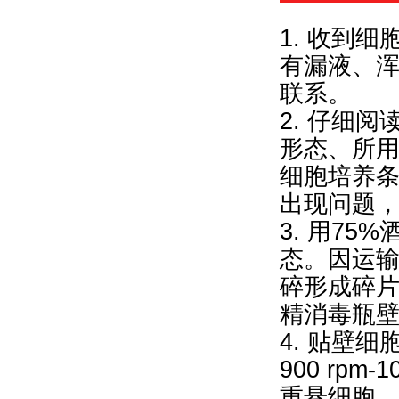
1. 收到
有漏液、
联系。
2. 仔细
形态、所
细胞培养
出现问题
3. 用7
态。因运
碎形成碎片
精消毒瓶壁
4. 贴壁
900 rpm
重悬细胞，再9