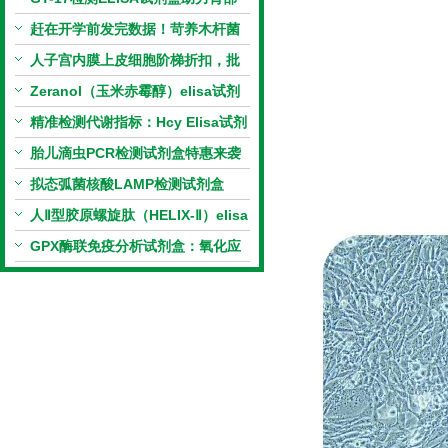
相关指标样本定量研究
赶在开学前发完数据！苛养木杆菌
PCR检测试剂盒暑假优惠开启
人子宫内膜上皮细胞阶梯折扣，批
量更划算
Zeranol（玉米赤霉醇）elisa试剂
盒特惠
精准检测代谢指标：Hcy Elisa试剂
盒的科研应用与技术特点
胎儿滴虫PCR检测试剂盒特惠来袭
拟态弧菌核酸LAMP检测试剂盒
（恒温荧光法）新品上市优惠活动
人Ⅱ型胶原螺旋肽（HELIX-Ⅱ）elisa
试剂盒科研优惠活动开启
GPX酶联免疫分析试剂盒：氧化应
激研究精准检测工具