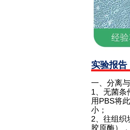
实验报告
一、分离
1、无菌条
用PBS将
小；
2、往组织块
胶原酶），