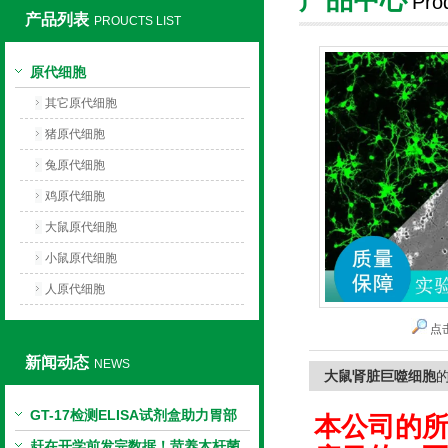
Pro
产品列表
PROUCTS LIST
上海莼试生物技术有限公司
原代细胞
其它原代细胞
猪原代细胞
兔原代细胞
鸡原代细胞
大鼠原代细胞
小鼠原代细胞
人原代细胞
点
新闻动态
NEWS
大鼠肾脏巨噬细胞
GT-17检测ELISA试剂盒助力胃部
本公司的
相关指标样本定量研究
赶在开学前发完数据！苛养木杆菌