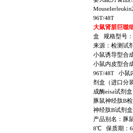
MouseIerleukin
96T/48T
大鼠肾脏巨噬
盒
规格型号
来源：检测试
小鼠诱导型合
小鼠内皮型合
96T/48T
小鼠
剂盒（进口分
成酶
eisa
试剂盒
豚鼠神经肽
B
检
神经肽
B
试剂盒
产品别名：豚
8
℃
保质期：
6