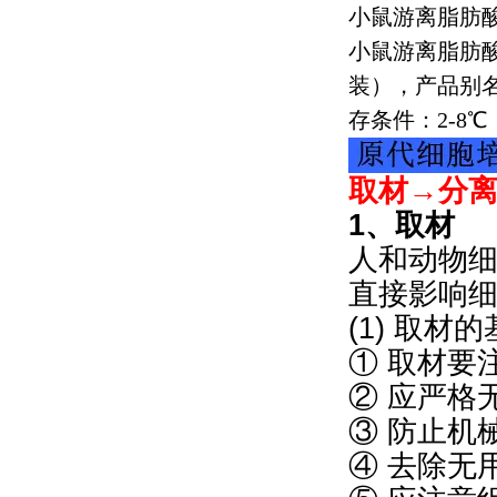
小鼠游离脂肪
小鼠游离脂肪
装），产品别
存条件：
2-8
℃
取材→分
1、取材
人和动物
直接影响
(1) 取材
① 取材要
② 应严格
③ 防止机
④ 去除无