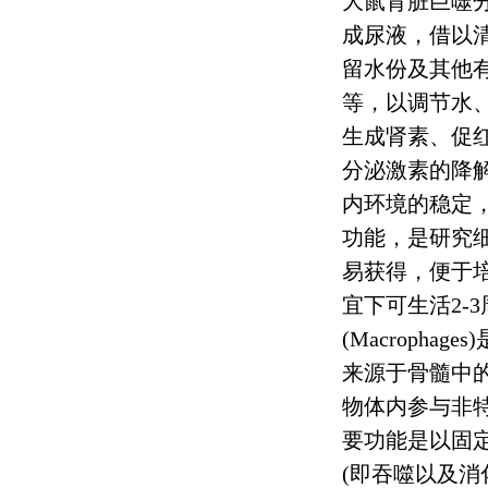
大鼠肾脏巨噬
成尿液，借以
留水份及其他
等，以调节水
生成肾素、促
分泌激素的降
内环境的稳定
功能，是研究
易获得，便于
宜下可生活
2-3
(Macrophages)
来源于骨髓中
物体内参与非
要功能是以固
(
即吞噬以及消