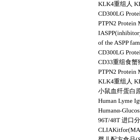
KLK4
重组人
KL
CD300LG Prote
PTPN2 Protein
IASPP(inhibito
of the ASPP fam
CD300LG Prote
CD33
重组食蟹
PTPN2 Protein
KLK4
重组人
KL
小鼠血纤蛋白
Human Lyme Ig
Human
α
-Gluco
96T/48T
进口
CLIAKitfor(M
婴儿配方食品
(