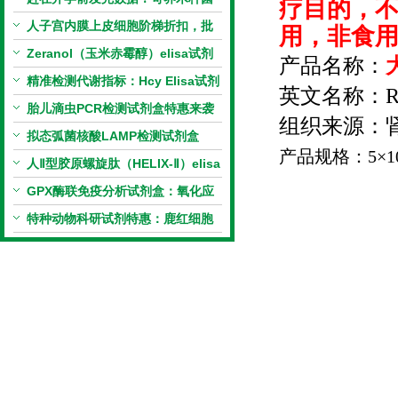
疗目的，
PCR检测试剂盒暑假优惠开启
人子宫内膜上皮细胞阶梯折扣，批
用，非食
量更划算
Zeranol（玉米赤霉醇）elisa试剂
产品名称：
盒特惠
精准检测代谢指标：Hcy Elisa试剂
英文名称：
R
盒的科研应用与技术特点
胎儿滴虫PCR检测试剂盒特惠来袭
组织来源：
拟态弧菌核酸LAMP检测试剂盒
产品规格：
5
×
1
（恒温荧光法）新品上市优惠活动
人Ⅱ型胶原螺旋肽（HELIX-Ⅱ）elisa
试剂盒科研优惠活动开启
GPX酶联免疫分析试剂盒：氧化应
激研究精准检测工具
特种动物科研试剂特惠：鹿红细胞
膜蛋白(EMP)ELISA试剂盒让利活
动开启