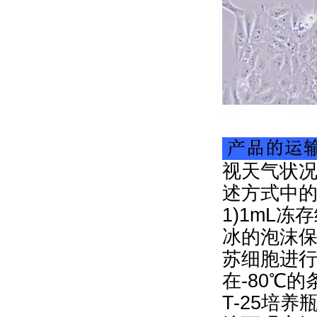
视天气状况
述方式中
1)1mL冻
冰的泡沫保
苏细胞进行
在-80℃
T-25培