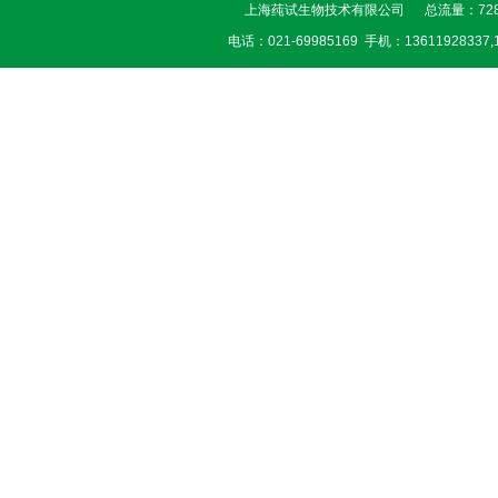
上海莼试生物技术有限公司 总流量：728
电话：021-69985169 手机：13611928337