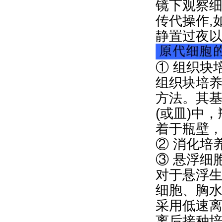
镜下观察细
传代操作,
静置过夜
① 组织块
组织块培
方法。其
(或皿)中
着于瓶壁
② 消化培
③ 悬浮细
对于悬浮
细胞、胸
采用低速
离后接种