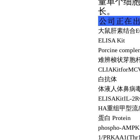
量单个细
长。
大鼠肝素结合
E
ELISA Kit
Porcine comple
难辨梭状芽胞
CLIAKitforMCV
白抗体
体液人体鼻病
ELISAKitIL-2R
HA
重组甲型流
蛋白
Protein
phospho-AMPK 
1/PRKAA1(Thr19