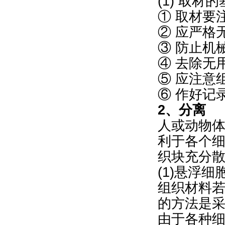
(1) 取材
① 取材要
② 应严格
③ 防止机
④ 去除无
⑤ 应注意
⑥ 作好记
2、分离
人或动物体
利于各个
织块充分
(1)悬浮
组织材料
的方法是采用
由于各种