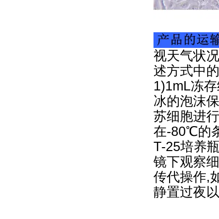
视天气状况
述方式中
1)1mL冻
冰的泡沫保
苏细胞进行
在-80℃
T-25培
镜下观察细
传代操作,
静置过夜