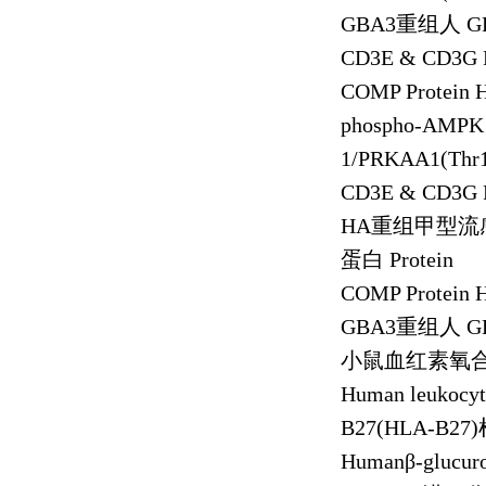
GBA3
重组人
G
CD3E & CD3G 
COMP Protein
phospho-AMPK 
1/PRKAA1(Thr19
CD3E & CD3G 
HA
重组甲型流
蛋白
Protein
COMP Protein
GBA3
重组人
G
小鼠血红素氧
Human leukocyt
B27(HLA-B27)
Human
β
-glucur