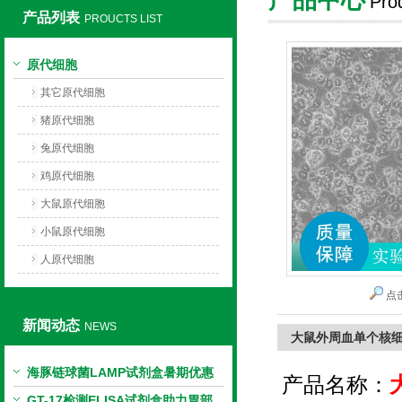
Pro
产品列表
PROUCTS LIST
上海莼试生物技术有限公司
原代细胞
其它原代细胞
猪原代细胞
兔原代细胞
鸡原代细胞
大鼠原代细胞
小鼠原代细胞
人原代细胞
点
新闻动态
NEWS
大鼠外周血单个核
海豚链球菌LAMP试剂盒暑期优惠
产品名称：
GT-17检测ELISA试剂盒助力胃部