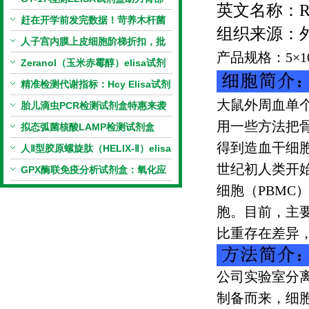
英文名称：
R
相关指标样本定量研究
赶在开学前发完数据！苛养木杆菌
组织来源：
PCR检测试剂盒暑假优惠开启
人子宫内膜上皮细胞阶梯折扣，批
产品规格：
5
×
1
量更划算
Zeranol（玉米赤霉醇）elisa试剂
盒特惠
精准检测代谢指标：Hcy Elisa试剂
大鼠外周血单
盒的科研应用与技术特点
胎儿滴虫PCR检测试剂盒特惠来袭
用一些方法把
拟态弧菌核酸LAMP检测试剂盒
得到造血干细
（恒温荧光法）新品上市优惠活动
人Ⅱ型胶原螺旋肽（HELIX-Ⅱ）elisa
世纪初人类开
试剂盒科研优惠活动开启
GPX酶联免疫分析试剂盒：氧化应
细胞（
PBMC
激研究精准检测工具
胞。目前，主
比重存在差异
公司实验室分
制备而来，细