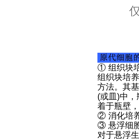
① 组织块
组织块培
方法。其
(或皿)中
着于瓶壁
② 消化培
③ 悬浮细
对于悬浮