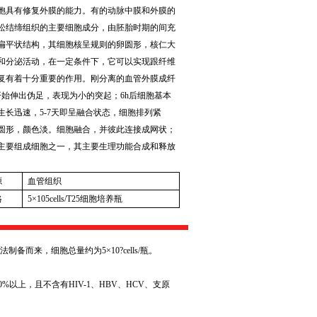
胞具有修复外膜的能力。有的动脉中膜和外膜的
松结缔组织的主要细胞成分，由胚胎时期的间充
扁平状结构，其细胞核呈规则的卵圆形，核仁大
和分泌活动，在一定条件下，它可以实现跟纤维
复有着十分重要的作用。刚分离的血管外膜成纤
开始伸出伪足，表现为小的突起；
6h
后细胞基本
生长迅速，
5-7
天即呈融合状态，细胞排列紧
圆形，颜色淡。细胞融合，并彼此连接成网状；
主要组成细胞之一，其主要生理功能合成和释放
源
血管组织
格
5
×
105cells/T25
细胞培养瓶
法制备而来，细胞总量约为
5
×
10?cells/
瓶。
0%
以上，且不含有
HIV-1
、
HBV
、
HCV
、支原