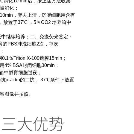
℃消化10 min后，按上述方法收集
织被消化；
离心10min，弃去上清，沉淀细胞用含有
瓶，放置于37℃ ，5％CO2 培养箱中
板中继续培养；
二、免疫荧光鉴定：
育的PBS冲洗细胞2次，每次
n；
Triton X-100透膜15min；
4% BSA封闭细胞30min；
℃冰箱中孵育细胞过夜；
α-actin的二抗， 37℃条件下放置
观察图像并拍照。