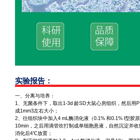
实验报告：
一、分离与培养：
1、无菌条件下，取出1-3d 龄SD大鼠心房组织，然后用
成1mm3左右大小；
2、往组织块中加入4 mL酶消化液（0.1% 和0.1% I型
10min，之后用滴管吹打制成单细胞悬液，自然沉淀并收集
消化后4℃放置；