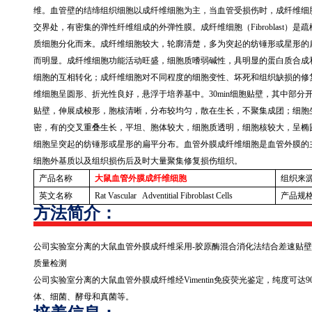
维。血管壁的结缔组织细胞以成纤维细胞为主，当血管受损伤时，成纤维细
交界处，有密集的弹性纤维组成的外弹性膜。成纤维细胞（
Fibroblast
）是疏
质细胞分化而来。成纤维细胞较大，轮廓清楚，多为突起的纺锤形或星形的
而明显。成纤维细胞功能活动旺盛，细胞质嗜弱碱性，具明显的蛋白质合成
细胞的互相转化；成纤维细胞对不同程度的细胞变性、坏死和组织缺损的修
维细胞呈圆形、折光性良好，悬浮于培养基中。
30min
细胞贴壁，其中部分
贴壁，伸展成梭形，胞核清晰，分布较均匀，散在生长，不聚集成团；细胞
密，有的交叉重叠生长，平坦、胞体较大，细胞质透明，细胞核较大，呈椭
细胞呈突起的纺锤形或星形的扁平分布。血管外膜成纤维细胞是血管外膜的
细胞外基质以及组织损伤后及时大量聚集修复损伤组织。
产品名称
大鼠血管外膜成纤维细胞
组织来
英文名称
Rat Vascular Adventitial Fibroblast Cells
产品规
方法简介：
公司实验室分离的大鼠血管外膜成纤维采用
-
胶原酶混合消化法结合差速贴壁
质量检测
公司实验室分离的大鼠血管外膜成纤维经
Vimentin
免疫荧光鉴定，纯度可达
9
体、细菌、酵母和真菌等。