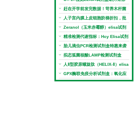
相关指标样本定量研究
赶在开学前发完数据！苛养木杆菌
PCR检测试剂盒暑假优惠开启
人子宫内膜上皮细胞阶梯折扣，批
量更划算
Zeranol（玉米赤霉醇）elisa试剂
盒特惠
精准检测代谢指标：Hcy Elisa试剂
盒的科研应用与技术特点
胎儿滴虫PCR检测试剂盒特惠来袭
拟态弧菌核酸LAMP检测试剂盒
（恒温荧光法）新品上市优惠活动
人Ⅱ型胶原螺旋肽（HELIX-Ⅱ）elisa
试剂盒科研优惠活动开启
GPX酶联免疫分析试剂盒：氧化应
激研究精准检测工具