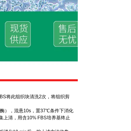
PBS将此组织块清洗2次，将组织剪
胶原酶），混悬10s，置37℃条件下消化
上清，用含10% FBS培养基终止