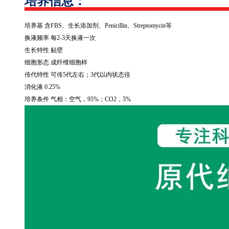
培养信息：
培养基 含
FBS
、生长添加剂、
Penicillin
、
Streptomycin
等
换液频率 每
2-3
天换液一次
生长特性 贴壁
细胞形态 成纤维细胞样
传代特性 可传
5
代左右；
3
代以内状态佳
消化液
0.25%
培养条件 气相：空气，
95%
；
CO2
，
5%