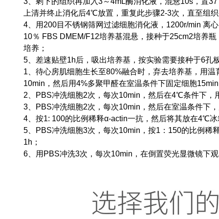
3、剩下的组织再加入3～4mL酶消化液，混悬10s，置37
上清并终止消化后4℃放置，重复此步骤2-3次，直至组
4、用200目不锈钢筛网过滤细胞消化液，1200r/min 
10％ FBS DMEM/F12培养基混悬，接种于25cm2培养
培养；
5、差速贴壁1h后，吸出培养基，按实验需要接种于6孔
1、待心房肌细胞生长至80%融合时，弃去培养基，用温
10min，然后用4%多聚甲醛在室温条件下固定细胞15mi
2、PBS冲洗细胞2次，每次10min，然后在4℃条件下，用0.1％
3、PBS冲洗细胞2次，每次10min，然后在室温条件下，用
4、按1: 100的比例稀释α-actin一抗，然后将其放在4
5、PBS冲洗细胞3次，每次10min，按1：150的比例稀释抗
1h；
6、用PBS冲洗3次，每次10min，在倒置荧光显微镜下