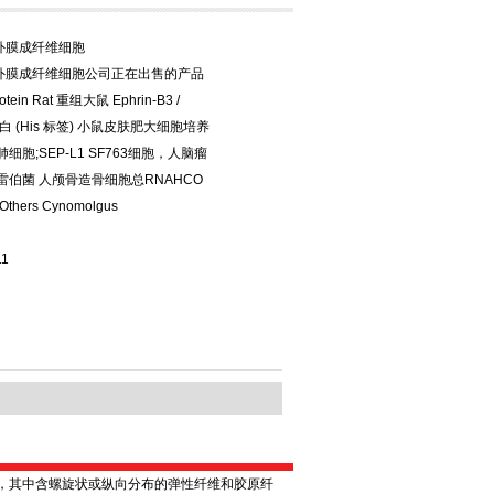
外膜成纤维细胞
外膜成纤维细胞公司正在出售的产品
otein Rat 重组大鼠 Ephrin-B3 /
蛋白 (His 标签) 小鼠皮肤肥大细胞培养
细胞;SEP-L1 SF763细胞，人脑瘤
雷伯菌 人颅骨造骨细胞总RNAHCO
Others Cynomolgus
11
，其中含螺旋状或纵向分布的弹性纤维和胶原纤