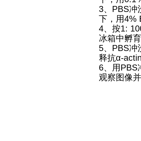
3、PBS
下，用4% 
4、按1: 
冰箱中孵
5、PBS冲
释抗α-ac
6、用PB
观察图像