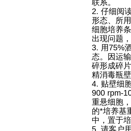
联系。
2. 仔细
形态、所
细胞培养
出现问题
3. 用7
态。因运
碎形成碎片
精消毒瓶壁
4. 贴壁
900 rpm
重悬细胞，再9
的*培养基
中，置于
5. 请客