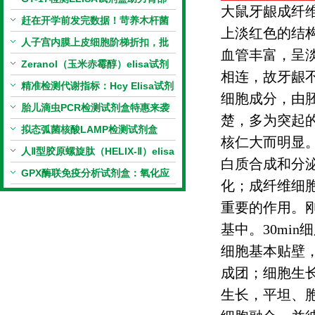
大鼠牙龈成纤
相关指标样本定量研究
赶在开学前发完数据！苛养木杆菌
上淡红色的结
PCR检测试剂盒暑假优惠开启
人子宫内膜上皮细胞阶梯折扣，批
血管丰富，呈
量更划算
Zeranol（玉米赤霉醇）elisa试剂
相连，故牙龈
盒特惠
精准检测代谢指标：Hcy Elisa试剂
细胞成分，由
盒的科研应用与技术特点
胎儿滴虫PCR检测试剂盒特惠来袭
楚，多为突起
拟态弧菌核酸LAMP检测试剂盒
核仁大而明显
（恒温荧光法）新品上市优惠活动
人Ⅱ型胶原螺旋肽（HELIX-Ⅱ）elisa
白质合成和分
试剂盒科研优惠活动开启
GPX酶联免疫分析试剂盒：氧化应
化；成纤维细
激研究精准检测工具
重要的作用。
基中。
30min
细
细胞基本贴壁
成团；细胞生
生长，平坦、