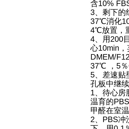
含10% 
3、剩下的
37℃消化
4℃放置，
4、用200
心10min
DMEM/
37℃ ，5
5、差速贴
孔板中继
1、待心房
温育的PB
甲醛在室温
2、PBS冲
下，用0.1％T