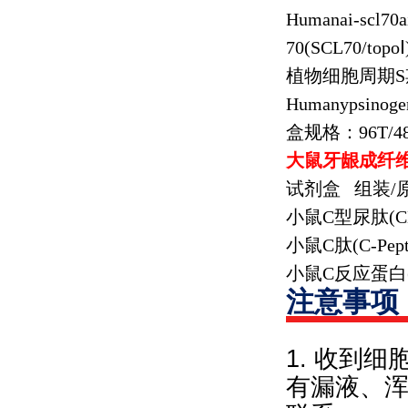
Humanai-scl70a
70(SCL70/topo
Ⅰ
植物细胞周期
S
Humanypsinogen
盒规格：
96T/4
大鼠牙龈成纤
试剂盒
组装
/
小鼠
C
型尿肽
(C
小鼠
C
肽
(C-Pept
小鼠
C
反应蛋白
注意事项
1. 收到
有漏液、