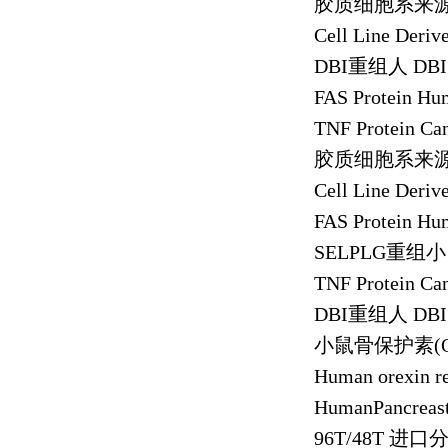
胶质细胞系来
Cell Line Deriv
DBI
重组人
DBI
FAS Protein H
TNF Protein Ca
胶质细胞系来
Cell Line Deriv
FAS Protein H
SELPLG
重组小
TNF Protein Ca
DBI
重组人
DBI
小鼠骨保护素
(
Human orexin r
HumanPancreas
96T/48T
进口