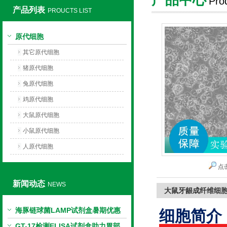
Pro
产品列表
PROUCTS LIST
上海莼试生物技术有限公司
原代细胞
其它原代细胞
猪原代细胞
兔原代细胞
鸡原代细胞
大鼠原代细胞
小鼠原代细胞
人原代细胞
点
新闻动态
NEWS
大鼠牙龈成纤维细
海豚链球菌LAMP试剂盒暑期优惠
细胞简介
GT-17检测ELISA试剂盒助力胃部