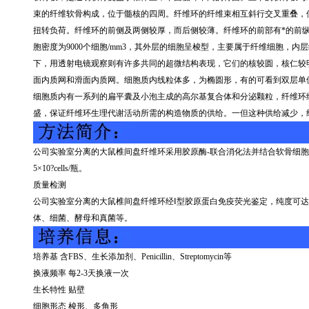
束的纤维软骨构成，位于髓核的四周。纤维环的纤维束相互斜行交叉重叠，
扭转负荷。纤维环的前侧及两侧较厚，而后侧较薄。纤维环的前部有*的前
胞密度为
9000
个细胞
/mm3
，其外层的细胞呈梭型，主要属于纤维细胞，内层
下，用透射电镜观察则有许多共同的超微结构表现，它们的核较圆，核仁较
面内质网和滑面内质网。细胞质内线粒体多，为椭圆形，有的可看到双层单
细胞质内有一系列的扁平囊及小泡主成的高尔基复合体和分泌颗粒，纤维环
盛，保证纤维环生理代谢活动所需的构造物质的供给。一但这种供给减少，
公司实验室分离的大鼠椎间盘纤维环采用胶原酶
-
联合消化法并结合软骨细胞
5
×
10?cells/
瓶。
质量检测
公司实验室分离的大鼠椎间盘纤维环经Ⅰ型胶原蛋白免疫荧光鉴定，纯度可达
体、细菌、酵母和真菌等。
培养基 含
FBS
、生长添加剂、
Penicillin
、
Streptomycin
等
换液频率 每
2-3
天换液一次
生长特性 贴壁
细胞形态 梭形、多角形