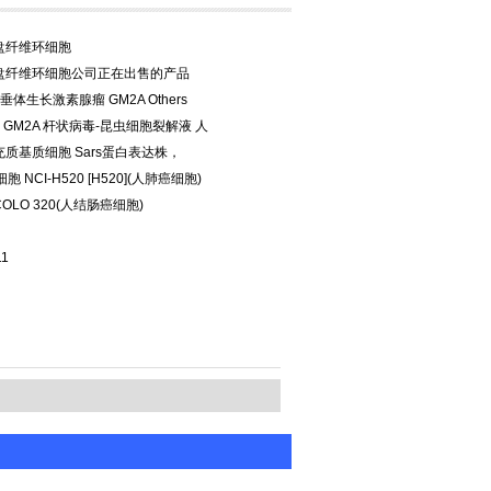
盘纤维环细胞
盘纤维环细胞公司正在出售的产品
鼠垂体生长激素腺瘤 GM2A Others
人 GM2A 杆状病毒-昆虫细胞裂解液 人
质基质细胞 Sars蛋白表达株，
细胞 NCI-H520 [H520](人肺癌细胞)
7COLO 320(人结肠癌细胞)
11