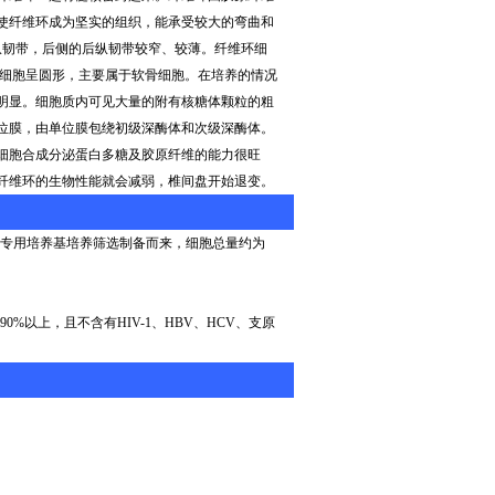
使纤维环成为坚实的组织，能承受较大的弯曲和
纵韧带，后侧的后纵韧带较窄、较薄。纤维环细
细胞呈圆形，主要属于软骨细胞。在培养的情况
明显。细胞质内可见大量的附有核糖体颗粒的粗
位膜，由单位膜包绕初级深酶体和次级深酶体。
细胞合成分泌蛋白多糖及胶原纤维的能力很旺
纤维环的生物性能就会减弱，椎间盘开始退变。
专用培养基培养筛选制备而来，细胞总量约为
90%
以上，且不含有
HIV-1
、
HBV
、
HCV
、支原