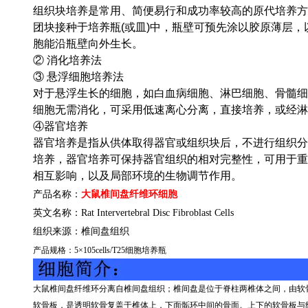
组织块培养是常用、简便易行和成功率较高的原代培养方
团块接种于培养瓶(或皿)中，瓶壁可预先涂以胶原薄层
胞能沿瓶壁向外生长。
② 消化培养法
③ 悬浮细胞培养法
对于悬浮生长的细胞，如白血病细胞、淋巴细胞、骨髓细
细胞无需消化，可采用低速离心分离，直接培养，或经淋
④器官培养
器官培养是指从供体取得器官或组织块后，不进行组织分
培养，器官培养可保持器官组织的相对完整性，可用于重
相互影响，以及局部环境的生物调节作用。
产品名称：
大鼠椎间盘纤维环细胞
英文名称：
Rat Intervertebral Disc Fibroblast Cells
组织来源：
椎间盘组织
产品规格：
5
×
105cells/T25
细胞培养瓶
大鼠椎间盘纤维环分离自椎间盘组织；椎间盘是位于脊柱两椎体之间，由软
软骨板，是透明软骨复盖于椎体上，下面骺环中间的骨面。上下的软骨板与