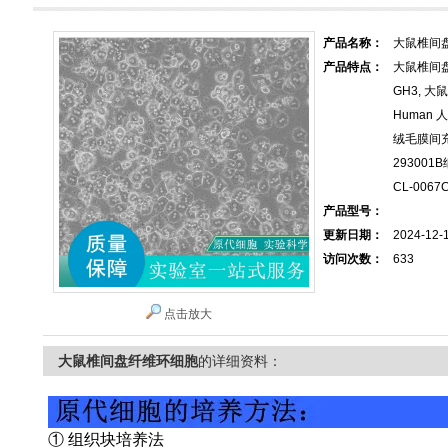
产品名称：
大鼠椎间
产品特点：
大鼠椎间
GH3, 大
Human 
绒毛膜间充
293001B
CL-006
产品型号：
更新日期：
2024-12-
访问次数：
633
点击放大
大鼠椎间盘纤维环细胞
的详细资料：
① 组织块培养法