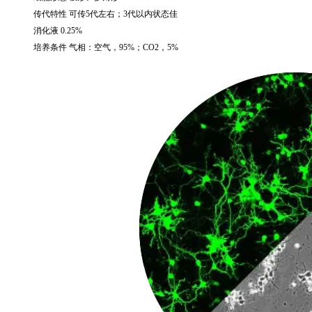
传代特性 可传
5
代左右；
3
代以内状态佳
消化液
0.25%
培养条件 气相：空气，
95%
；
CO2
，
5%