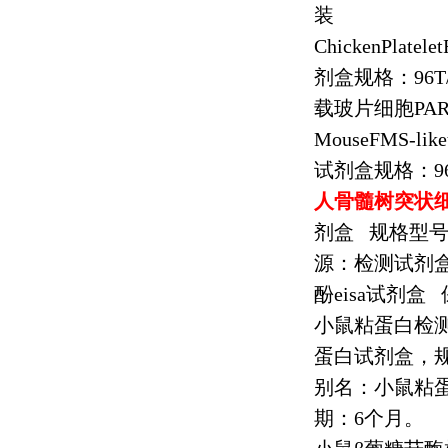
装
ChickenPlatelet
剂盒规格：
96T
载玻片细胞
PAR
MouseFMS-liket
试剂盒规格：
9
人骨髓树突状
剂盒
规格型
源：检测试剂
酚
eisa
试剂盒
小鼠粘蛋白检
蛋白试剂盒，
别名：小鼠粘
期：
6
个月。