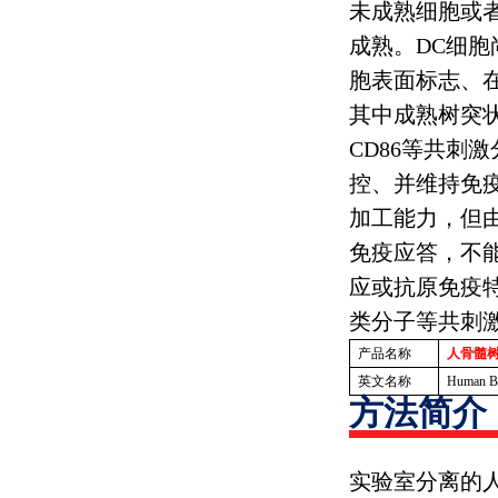
未成熟细胞或
成熟。
DC
细胞
胞表面标志、
其中成熟树突
CD86
等共刺激
控、并维持免
加工能力，但
免疫应答，不
应或抗原免疫
类分子等共刺
产品名称
人骨髓树
英文名称
Human Bo
方法简介
实验室分离的