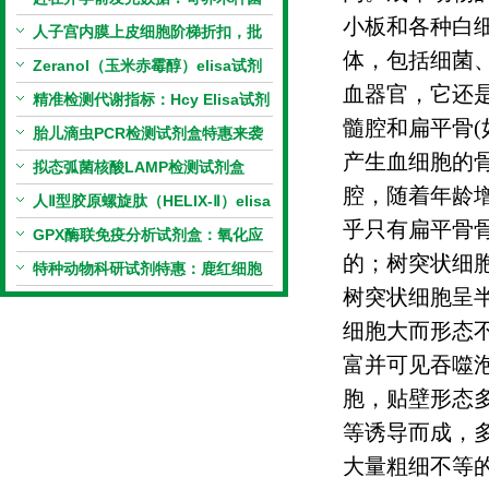
小板和各种白
PCR检测试剂盒暑假优惠开启
人子宫内膜上皮细胞阶梯折扣，批
体，包括细菌
量更划算
Zeranol（玉米赤霉醇）elisa试剂
血器官，它还
盒特惠
精准检测代谢指标：Hcy Elisa试剂
髓腔和扁平骨
(
盒的科研应用与技术特点
胎儿滴虫PCR检测试剂盒特惠来袭
产生血细胞的
拟态弧菌核酸LAMP检测试剂盒
腔，随着年龄
（恒温荧光法）新品上市优惠活动
人Ⅱ型胶原螺旋肽（HELIX-Ⅱ）elisa
乎只有扁平骨
试剂盒科研优惠活动开启
GPX酶联免疫分析试剂盒：氧化应
的；树突状细
激研究精准检测工具
特种动物科研试剂特惠：鹿红细胞
树突状细胞呈
膜蛋白(EMP)ELISA试剂盒让利活
细胞大而形态
动开启
富并可见吞噬
胞，贴壁形态
等诱导而成，
大量粗细不等