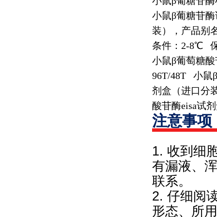
小鼠β葡糖苷
小鼠β葡糖苷
装），产品别
条件：
2-8
℃
小鼠β葡萄糖
96T/48T
小鼠
剂盒（进口分
酸苷酶
eisa
试剂
注意事项
1. 收到
有漏液、
联系。
2. 仔细
形态、所