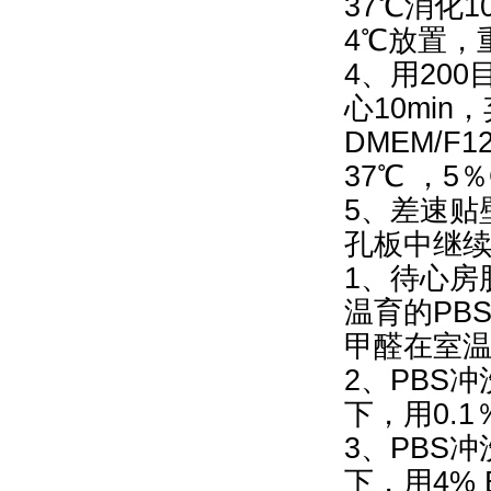
37℃消化
4℃放置，
4、用200
心10min
DMEM/
37℃ ，5
5、差速贴
孔板中继
1、待心房
温育的PB
甲醛在室温
2、PBS冲
下，用0.1％T
3、PBS
下，用4% 