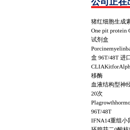
公司正在
猪红细胞生成
One pit protein
试剂盒
Porcinemyelinb
盒
96T/48T
进
CLIAKitforAlph
移酶
血液结构型神
20
次
Plagrowthhorm
96T/48T
IFNA14
重组小
环腺苷二
0
酸核