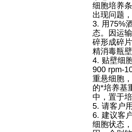
细胞培养
出现问题
3. 用7
态。因运
碎形成碎片
精消毒瓶壁
4. 贴壁
900 rpm
重悬细胞，再9
的*培养基
中，置于
5. 请客
6. 建议
细胞状态