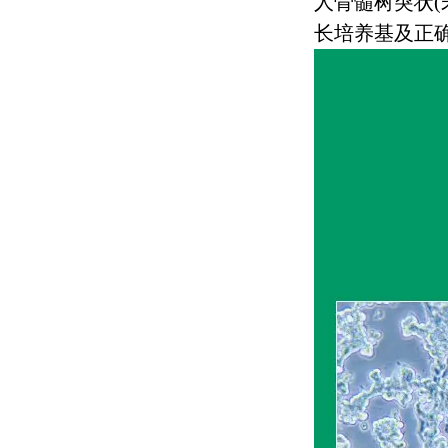
人骨髓树突状
(
长培养基及正