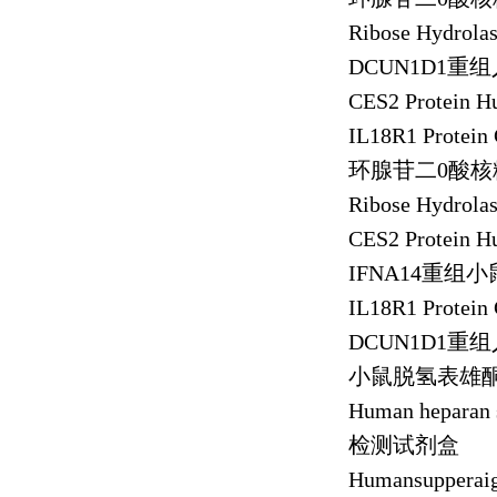
Ribose Hydrola
DCUN1D1
重组
CES2 Protein 
IL18R1 Protein
环腺苷二
0
酸核
Ribose Hydrola
CES2 Protein 
IFNA14
重组小
IL18R1 Protein
DCUN1D1
重组
小鼠脱氢表雄
Human heparan 
检测试剂盒
Humansupperai