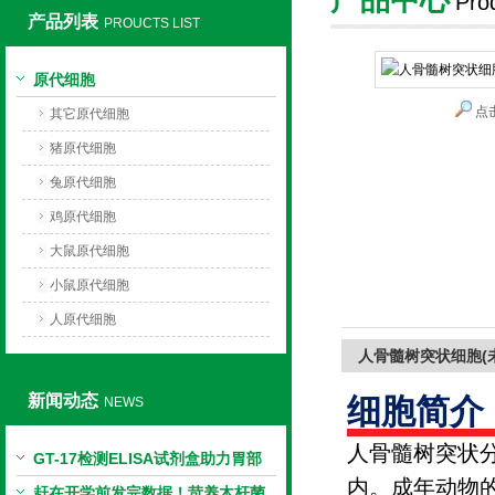
Pro
产品列表
PROUCTS LIST
上海莼试生物技术有限公司
原代细胞
点
其它原代细胞
猪原代细胞
兔原代细胞
鸡原代细胞
大鼠原代细胞
小鼠原代细胞
人原代细胞
人骨髓树突状细胞(
新闻动态
细胞简介
NEWS
人骨髓树突状
GT-17检测ELISA试剂盒助力胃部
内。成年动物
相关指标样本定量研究
赶在开学前发完数据！苛养木杆菌