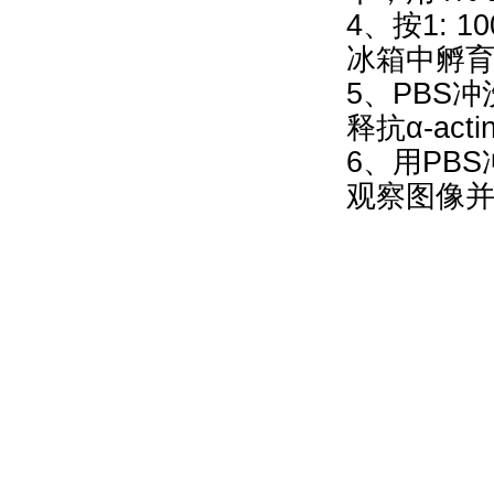
4、按1: 
冰箱中孵
5、PBS冲
释抗α-ac
6、用PB
观察图像