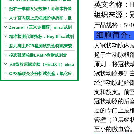
英文名称：
H
相关指标样本定量研究
赶在开学前发完数据！苛养木杆菌
组织来源：
PCR检测试剂盒暑假优惠开启
人子宫内膜上皮细胞阶梯折扣，批
产品规格：
5
×
1
量更划算
Zeranol（玉米赤霉醇）elisa试剂
盒特惠
精准检测代谢指标：Hcy Elisa试剂
人冠状动脉内
盒的科研应用与技术特点
胎儿滴虫PCR检测试剂盒特惠来袭
起于主动脉根
拟态弧菌核酸LAMP检测试剂盒
原则，将冠状
（恒温荧光法）新品上市优惠活动
人Ⅱ型胶原螺旋肽（HELIX-Ⅱ）elisa
冠状动脉是升
试剂盒科研优惠活动开启
GPX酶联免疫分析试剂盒：氧化应
经肺动脉起始
激研究精准检测工具
支和旋支。前
冠状动脉的后
层的专门上皮
管壁（单层鳞
至小的微血管