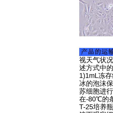
视天气状况
述方式中
1)1mL冻
冰的泡沫保
苏细胞进行
在-80℃
T-25培