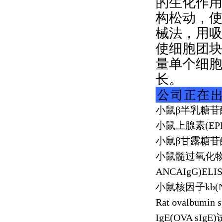
的生化作
构松动，
械法，用
使细胞团
量单个细
长。
小鼠β半乳糖苷
小鼠上腺素
(EP
小鼠β甘露糖苷
小鼠髓过氧化
ANCAIgG)ELIS
小鼠核因子
kb(
Rat ovalbumin s
IgE(OVA sIgE)