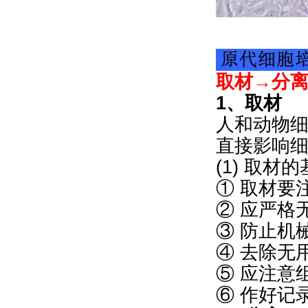
取材→分
1、取材
人和动物
直接影响
(1) 取材
① 取材要
② 应严格
③ 防止机
④ 去除无
⑤ 应注意
⑥ 作好记