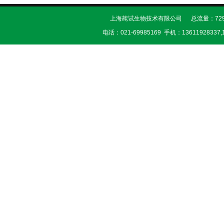
上海莼试生物技术有限公司 总流量：729
电话：021-69985169 手机：13611928337