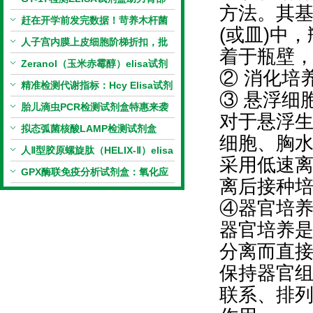
方法。其
相关指标样本定量研究
赶在开学前发完数据！苛养木杆菌
(或皿)中
PCR检测试剂盒暑假优惠开启
人子宫内膜上皮细胞阶梯折扣，批
着于瓶壁
量更划算
Zeranol（玉米赤霉醇）elisa试剂
② 消化培
盒特惠
精准检测代谢指标：Hcy Elisa试剂
③ 悬浮细
盒的科研应用与技术特点
胎儿滴虫PCR检测试剂盒特惠来袭
对于悬浮
拟态弧菌核酸LAMP检测试剂盒
细胞、胸
（恒温荧光法）新品上市优惠活动
人Ⅱ型胶原螺旋肽（HELIX-Ⅱ）elisa
采用低速
试剂盒科研优惠活动开启
GPX酶联免疫分析试剂盒：氧化应
离后接种
激研究精准检测工具
④器官培
器官培养
分离而直
保持器官
联系、排