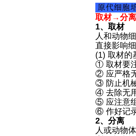
取材→分
1、取材
人和动物
直接影响
(1) 取材
① 取材要
② 应严格
③ 防止机
④ 去除无
⑤ 应注意
⑥ 作好记
2、分离
人或动物体