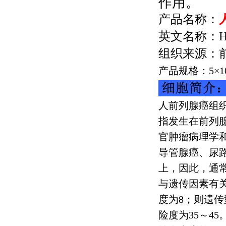
作用。
产品名称：
英文名称：
H
组织来源：
产品规格：
5
×
1
人前列腺癌组
指发生在前列
官肿瘤病理学
导管腺癌、尿
上，因此，通
与遗传因素有
度为
8
；则遗传
险度为
35
～
45