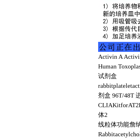
Activin A Activ
Human Toxoplas
试剂盒
rabbitplateleta
剂盒
96T/48T
CLIAKitforAT2
体
2
线粒体功能詹
Rabbitacetylch