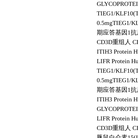
GLYCOPROTE
TIEG1/KLF10(TGF
0.5mgTIEG1/KLF
期应答基因
1
抗
CD3D
重组人
CD
ITIH3 Protein
LIFR Protein 
TIEG1/KLF10(TGF
0.5mgTIEG1/KLF
期应答基因
1
抗
ITIH3 Protein
GLYCOPROTE
LIFR Protein 
CD3D
重组人
CD
豚鼠白介素
15(