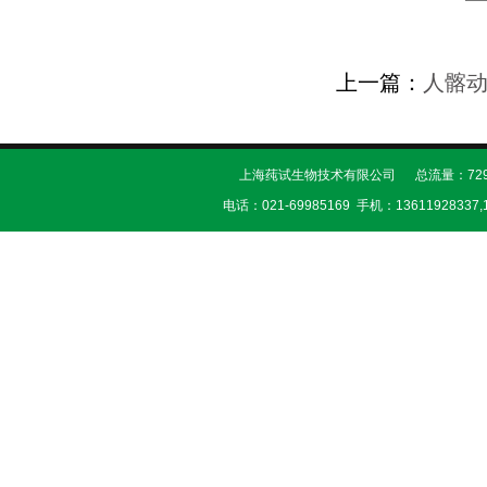
上一篇：
人髂
上海莼试生物技术有限公司 总流量：729
电话：021-69985169 手机：13611928337