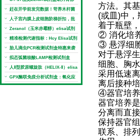
方法。其
相关指标样本定量研究
赶在开学前发完数据！苛养木杆菌
(或皿)中
PCR检测试剂盒暑假优惠开启
人子宫内膜上皮细胞阶梯折扣，批
着于瓶壁
量更划算
Zeranol（玉米赤霉醇）elisa试剂
② 消化培
盒特惠
精准检测代谢指标：Hcy Elisa试剂
③ 悬浮细
盒的科研应用与技术特点
胎儿滴虫PCR检测试剂盒特惠来袭
对于悬浮
拟态弧菌核酸LAMP检测试剂盒
细胞、胸
（恒温荧光法）新品上市优惠活动
人Ⅱ型胶原螺旋肽（HELIX-Ⅱ）elisa
采用低速
试剂盒科研优惠活动开启
GPX酶联免疫分析试剂盒：氧化应
离后接种
激研究精准检测工具
④器官培
器官培养
分离而直
保持器官
联系、排