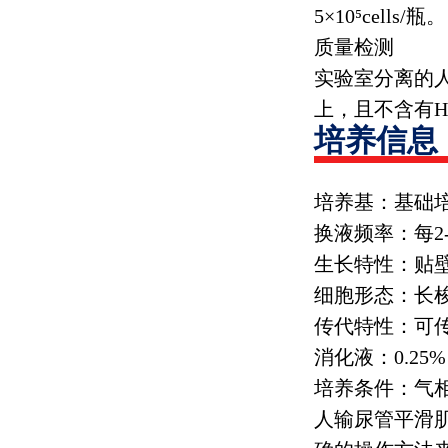
5
×
10
⁵
cells/
瓶。
质量检测
实验室分离的
上，且不含有
H
培养信息
培养基：基础
换液频率：每
2
生长特性：贴
细胞形态：长
传代特性：可
消化液：
0.25%
培养条件：气
人输尿管平滑