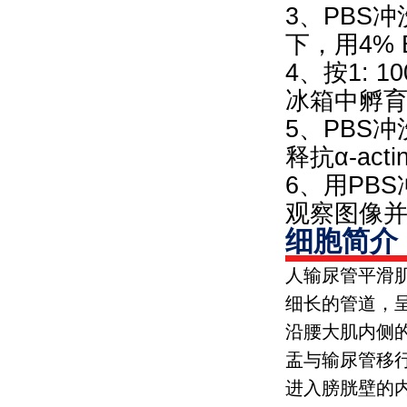
3、PBS
下，用4% 
4、按1: 
冰箱中孵
5、PBS冲
释抗α-ac
6、用PB
观察图像
细胞简介
人输尿管平滑
细长的管道，
沿腰大肌内侧
盂与输尿管移
进入膀胱壁的