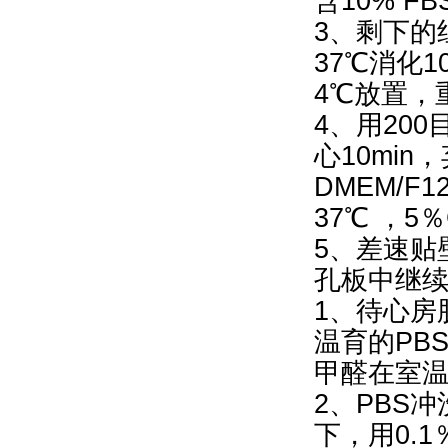
含10% 
3、剩下的
37℃消化
4℃放置，
4、用200
心10min
DMEM/
37℃ ，5
5、差速贴
孔板中继
1、待心房
温育的PB
甲醛在室温
2、PBS冲
下，用0.1％T