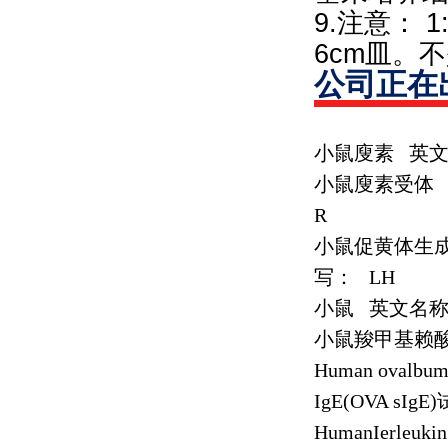
9.注意： 
6cm皿。不
公司正在
小鼠廋素
英
小鼠廋素受体
R
小鼠促黄体生
写：
LH
小鼠
英文名
小鼠羧甲基赖
Human ovalbumi
IgE(OVA sIgE)
HumanIerleukin