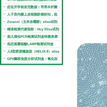
相关指标样本定量研究
赶在开学前发完数据！苛养木杆菌
PCR检测试剂盒暑假优惠开启
人子宫内膜上皮细胞阶梯折扣，批
量更划算
Zeranol（玉米赤霉醇）elisa试剂
盒特惠
精准检测代谢指标：Hcy Elisa试剂
盒的科研应用与技术特点
胎儿滴虫PCR检测试剂盒特惠来袭
拟态弧菌核酸LAMP检测试剂盒
（恒温荧光法）新品上市优惠活动
人Ⅱ型胶原螺旋肽（HELIX-Ⅱ）elisa
试剂盒科研优惠活动开启
GPX酶联免疫分析试剂盒：氧化应
激研究精准检测工具