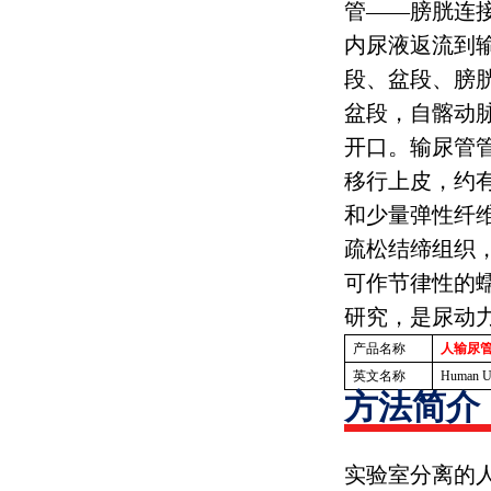
管——膀胱连
内尿液返流到
段、盆段、膀
盆段，自髂动
开口。输尿管
移行上皮，约
和少量弹性纤
疏松结缔组织
可作节律性的
研究，是尿动
产品名称
人输尿
英文名称
Human Ur
方法简介
实验室分离的