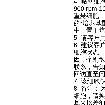
4. 贴壁
900 rpm
重悬细胞，再9
的*培养基
中，置于
5. 请客
6. 建议
细胞状态
因，个别
联系，告
回访直至
7. 该细
8. 备注
细胞，请换
基来培养细