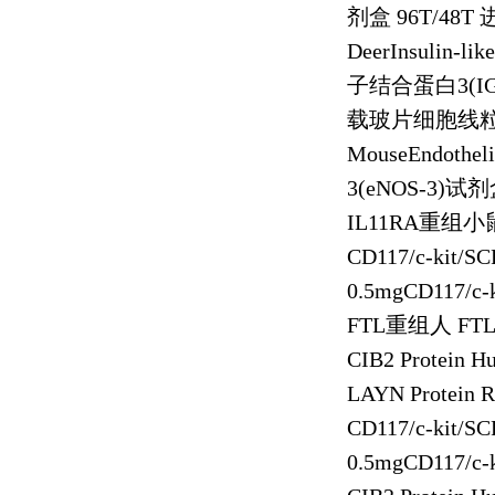
剂盒
96T/48T
DeerInsulin-lik
子结合蛋白
3(I
载玻片细胞线
MouseEndotheli
3(eNOS-3)
试剂
IL11RA
重组小
CD117/c-kit/S
0.5mgCD117/c-
FTL
重组人
FTL 
CIB2 Protein 
LAYN Protein 
CD117/c-kit/S
0.5mgCD117/c-