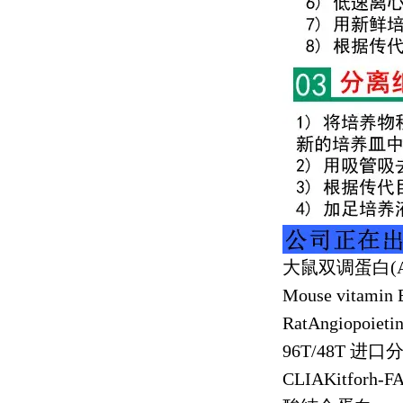
大鼠双调蛋白
(
Mouse vitamin 
RatAngiopoiet
96T/48T
进口
CLIAKitforh-FA