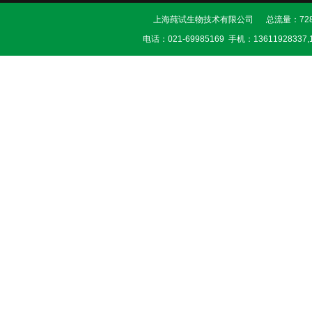
上海莼试生物技术有限公司 总流量：728
电话：021-69985169 手机：13611928337