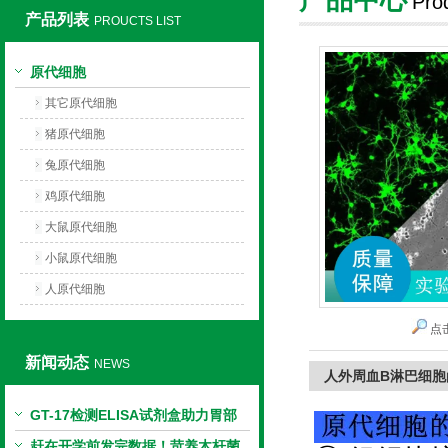
Pro
产品列表
PROUCTS LIST
上海莼试生物技术有限公司
原代细胞
其它原代细胞
猪原代细胞
兔原代细胞
鸡原代细胞
大鼠原代细胞
小鼠原代细胞
人原代细胞
点
新闻动态
NEWS
人外周血B淋巴细胞
GT-17检测ELISA试剂盒助力胃部
相关指标样本定量研究
赶在开学前发完数据！苛养木杆菌