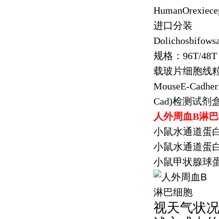
HumanOrexiece
进口分装
Dolichosbifows
规格：
96T/48T
载玻片细胞线
MouseE-Cadher
Cad)
检测试剂
人外周血
B
淋巴
小鼠水通道蛋
小鼠水通道蛋
小鼠甲状腺球
视天气状况