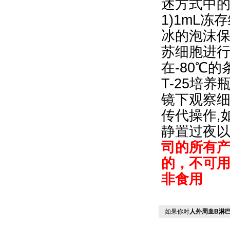
述方式中
1)1mL冻
冰的泡沫保
苏细胞进行
在-80℃
T-25培
镜下观察细
传代操作,
静置过夜
司的所有
的，不可
非食用
如果你对
人外周血B淋