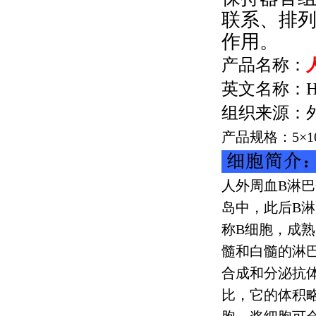
联系、排
作用。
产品名称：
英文名称：
H
组织来源：
产品规格：
5
×
1
人外周血
B
淋巴
岛中，此后
B
淋
称
B
细胞，成熟
髓和白髓的淋
合成和分泌抗
比，它的体积