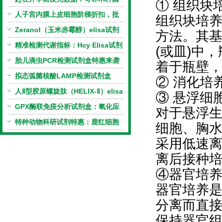
① 组织块
PCR检测试剂盒暑假优惠开启
人子宫内膜上皮细胞阶梯折扣，批
组织块培
量更划算
Zeranol（玉米赤霉醇）elisa试剂
方法。其
盒特惠
精准检测代谢指标：Hcy Elisa试剂
(或皿)中
盒的科研应用与技术特点
胎儿滴虫PCR检测试剂盒特惠来袭
着于瓶壁
拟态弧菌核酸LAMP检测试剂盒
② 消化培
（恒温荧光法）新品上市优惠活动
人Ⅱ型胶原螺旋肽（HELIX-Ⅱ）elisa
③ 悬浮细
试剂盒科研优惠活动开启
GPX酶联免疫分析试剂盒：氧化应
对于悬浮
激研究精准检测工具
特种动物科研试剂特惠：鹿红细胞
细胞、胸
膜蛋白(EMP)ELISA试剂盒让利活
采用低速
动开启
离后接种
④器官培
器官培养
分离而直
保持器官