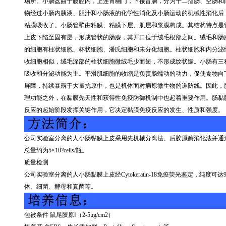
场所。小肠盘曲于腹腔内，上连胃幽门，下接盲肠，分为十二指肠、空肠和
物经过小肠内胰液、胆汁和小肠液的化学性消化及小肠运动的机械性消化后
粘膜吸收了。小肠管壁由粘膜、粘膜下层、肌层和浆膜构成。其结构特点是
上皮下陷至固有层，形成管状的肠腺，其开口位于绒毛根部之间。绒毛和肠
的细胞有柱状细胞、杯状细胞、潘氏细胞和未分化细胞。柱状细胞和内分泌
收细胞相似，绒毛深部的柱状细胞微绒毛少而短，不形成纹状缘。小肠有三
吸收和分泌功能为主。平滑肌细胞的收缩是负责肠蠕动的动力，促使食物向
屏障，持续暴露于大量抗原中，也是机体面对病原微生物的道防线。因此，
理功能之外，在黏膜先天性和获得性免疫防御机制中也起着重要作用。肠黏
反应的起始阶段发挥关键作用，它决定黏膜免疫反应的发生、性质和强度。
公司实验室分离的人小肠黏膜上皮采用先机械分离法、后胶原酶消化法并通
总量约为
5
×
10?cells/
瓶。
质量检测
公司实验室分离的人小肠黏膜上皮经
Cytokeratin-18
免疫荧光鉴定，纯度可达
体、细菌、酵母和真菌等。
包被条件 鼠尾胶原Ⅰ（
2-5
μ
g/cm2
）