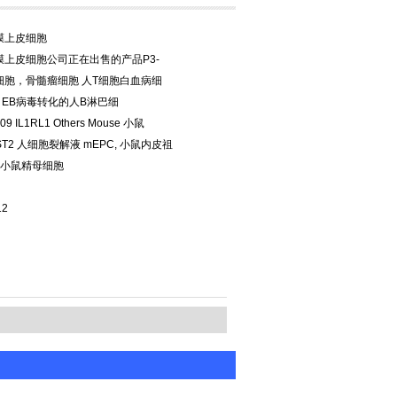
膜上皮细胞
膜上皮细胞公司正在出售的产品P3-
g8细胞，骨髓瘤细胞 人T细胞白血病细
胞 EB病毒转化的人B淋巴细
9 IL1RL1 Others Mouse 小鼠
 / ST2 人细胞裂解液 mEPC, 小鼠内皮祖
 小鼠精母细胞
12