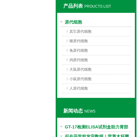
产品列表
PROUCTS LIST
上海莼试生物技术有限公司
原代细胞
其它原代细胞
猪原代细胞
兔原代细胞
鸡原代细胞
大鼠原代细胞
小鼠原代细胞
人原代细胞
新闻动态
NEWS
GT-17检测ELISA试剂盒助力胃部
相关指标样本定量研究
赶在开学前发完数据！苛养木杆菌