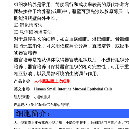
组织块培养是常用、简便易行和成功率较高的原代培养方
团块接种于培养瓶(或皿)中，瓶壁可预先涂以胶原薄层
胞能沿瓶壁向外生长。
② 消化培养法
③ 悬浮细胞培养法
对于悬浮生长的细胞，如白血病细胞、淋巴细胞、骨髓细
细胞无需消化，可采用低速离心分离，直接培养，或经淋
④器官培养
器官培养是指从供体取得器官或组织块后，不进行组织分
培养，器官培养可保持器官组织的相对完整性，可用于重
相互影响，以及局部环境的生物调节作用。
产品名称：
人小肠黏膜上皮细胞
英文名称：
Human Small Intestine Mucosal Epithelial Cells
组织来源：
小肠组织
产品规格：
5
×
105cells/T25
细胞培养瓶
人小肠黏膜上皮分离自小肠组织；小肠位于腹中，上端接幽门与胃相通，下