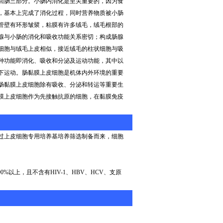
回肠三部分。小肠内消化是至关重要的，因为食
，基本上完成了消化过程，同时营养物质被小肠
管壁有环形皱襞，粘膜有许多绒毛，绒毛根部的
腺与小肠的消化和吸收功能关系密切；构成肠腺
细胞与绒毛上皮相似，接近绒毛的柱状细胞与吸
种功能即消化、吸收和分泌及运动功能，其中以
下运动。肠黏膜上皮细胞是机体内外环境的重要
肠黏膜上皮细胞除有吸收、分泌和转运等重要生
膜上皮细胞作为先接触抗原的细胞，在黏膜免疫
过上皮细胞专用培养基培养筛选制备而来，细胞
90%
以上，且不含有
HIV-1
、
HBV
、
HCV
、支原