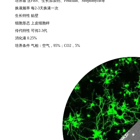
培养基 含
FBS
、生长添加剂、
Penicillin
、
Streptomycin
等
换液频率 每
2-3
天换液一次
生长特性 贴壁
细胞形态 上皮细胞样
传代特性 可传
2-3
代
消化液
0.25%
培养条件 气相：空气，
95%
；
CO2
，
5%