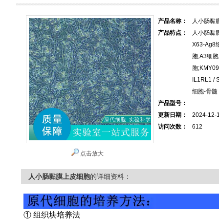
产品名称：
人小肠黏
产品特点：
人小肠黏
X63-A
胞,A3细
胞;KMY090
IL1RL1
细胞-骨髓
产品型号：
更新日期：
2024-12-
访问次数：
612
点击放大
人小肠黏膜上皮细胞
的详细资料：
① 组织块培养法