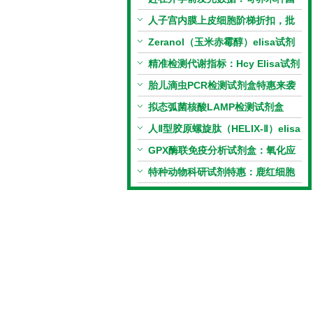
PCR检测试剂盒暑假优惠开启
人子宫内膜上皮细胞阶梯折扣，批
量更划算
Zeranol（玉米赤霉醇）elisa试剂
盒特惠
精准检测代谢指标：Hcy Elisa试剂
盒的科研应用与技术特点
胎儿滴虫PCR检测试剂盒特惠来袭
拟态弧菌核酸LAMP检测试剂盒
（恒温荧光法）新品上市优惠活动
人Ⅱ型胶原螺旋肽（HELIX-Ⅱ）elisa
试剂盒科研优惠活动开启
GPX酶联免疫分析试剂盒：氧化应
激研究精准检测工具
特种动物科研试剂特惠：鹿红细胞
膜蛋白(EMP)ELISA试剂盒让利活
动开启