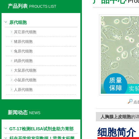
Pro
产品列表
PROUCTS LIST
上海莼试生物技术有限公司
原代细胞
其它原代细胞
猪原代细胞
兔原代细胞
鸡原代细胞
大鼠原代细胞
小鼠原代细胞
人原代细胞
点
新闻动态
NEWS
人胸腺上皮细胞
的
GT-17检测ELISA试剂盒助力胃部
细胞简介
相关指标样本定量研究
赶在开学前发完数据！苛养木杆菌