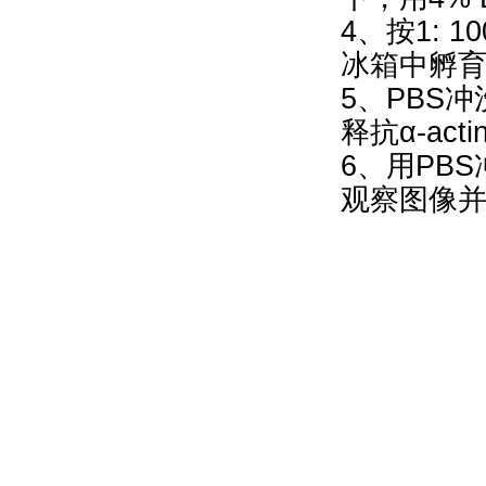
4、按1: 
冰箱中孵
5、PBS冲
释抗α-ac
6、用PB
观察图像