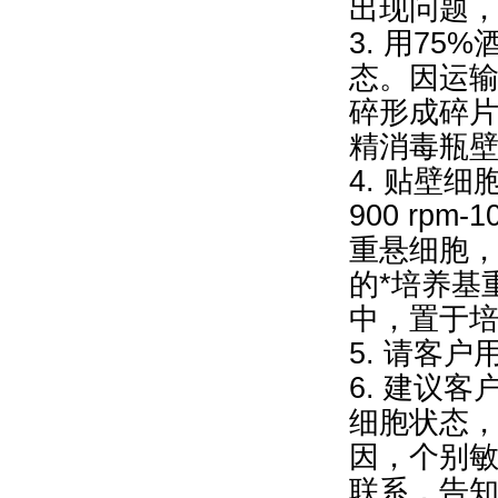
出现问题
3. 用7
态。因运
碎形成碎片
精消毒瓶壁
4. 贴壁
900 rpm
重悬细胞，再9
的*培养基
中，置于
5. 请客
6. 建议
细胞状态
因，个别
联系，告