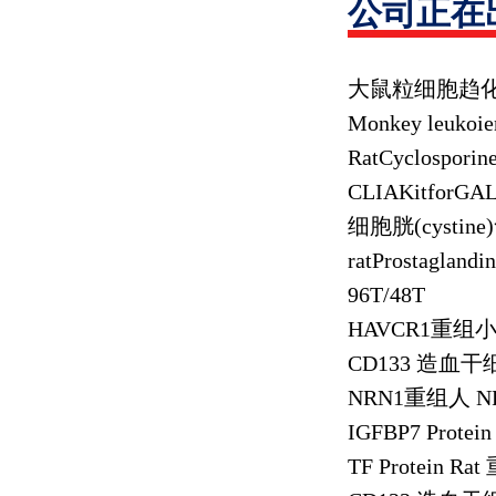
公司正在
大鼠粒细胞趋
Monkey leukoie
RatCyclospori
CLIAKitforGA
细胞胱
(cystine)
ratProstagland
96T/48T
HAVCR1
重组
CD133
造血干
NRN1
重组人
NR
IGFBP7 Protei
TF Protein Rat