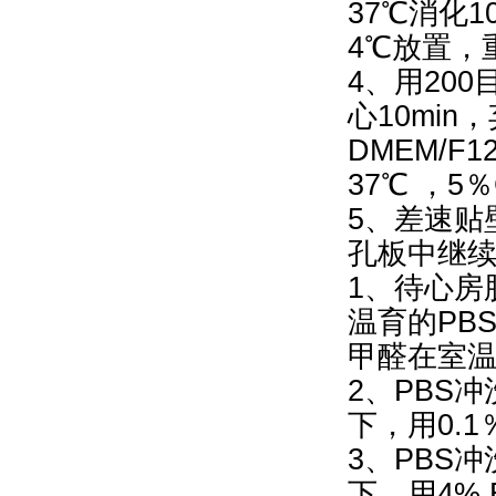
37℃消化
4℃放置，
4、用200
心10min
DMEM/
37℃ ，5
5、差速贴
孔板中继
1、待心房
温育的PB
甲醛在室温
2、PBS冲
下，用0.1％T
3、PBS
下，用4% 