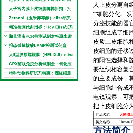
人上皮分离自
PCR检测试剂盒暑假优惠开启
人子宫内膜上皮细胞阶梯折扣，批
T
细胞分化、发
量更划算
Zeranol（玉米赤霉醇）elisa试剂
分泌技能的器
盒特惠
精准检测代谢指标：Hcy Elisa试剂
细胞组成了细
盒的科研应用与技术特点
胎儿滴虫PCR检测试剂盒特惠来袭
皮质上皮细胞
拟态弧菌核酸LAMP检测试剂盒
皮细胞的迁移
（恒温荧光法）新品上市优惠活动
人Ⅱ型胶原螺旋肽（HELIX-Ⅱ）elisa
的阳性选择和
试剂盒科研优惠活动开启
GPX酶联免疫分析试剂盒：氧化应
要组织相容复
激研究精准检测工具
特种动物科研试剂特惠：鹿红细胞
的主要成份，
膜蛋白(EMP)ELISA试剂盒让利活
与细胞结合成
动开启
电镜观察，可
把上皮细胞分
产品名称
人胸腺
英文名称
Human Th
方法简介