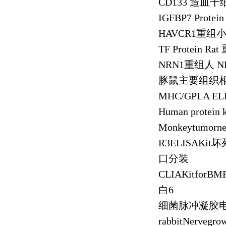
CD133
造血干
IGFBP7 Protei
HAVCR1
重组
TF Protein Rat
NRN1
重组人
NR
豚鼠主要组织
MHC/GPLA ELI
Human protein 
Monkeytumornecr
R3ELISAKit
坏
口分装
CLIAKitforBMP
白
6
细菌脉冲凝胶
rabbitNervegro