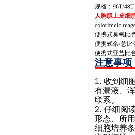
规格：
96T/48T
人胸腺上皮细
colorimeic reag
便携式臭氧比
便携式余
/
总比
便携式亚盐比
注意事项
1. 收到
有漏液、
联系。
2. 仔细
形态、所
细胞培养