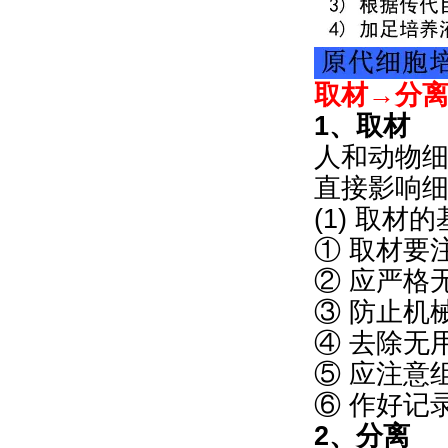
取材→分
1、取材
人和动物
直接影响
(1) 取材
① 取材要
② 应严格
③ 防止机
④ 去除无
⑤ 应注意
⑥ 作好记
2、分离