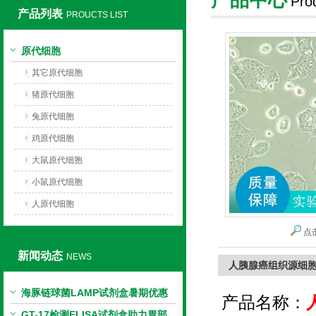
Pro
产品列表
PROUCTS LIST
上海莼试生物技术有限公司
原代细胞
其它原代细胞
猪原代细胞
兔原代细胞
鸡原代细胞
大鼠原代细胞
小鼠原代细胞
人原代细胞
点
新闻动态
NEWS
人胰腺癌组织源细
海豚链球菌LAMP试剂盒暑期优惠
产品名称：
GT-17检测ELISA试剂盒助力胃部