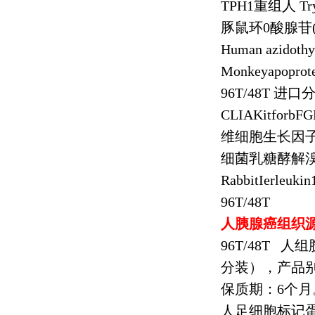
TPH1
重组人
Tr
豚鼠环
0
酸腺苷
Human azidothy
Monkeyapoprot
96T/48T
进口
CLIAKitforbFGF
维细胞生长因
细菌乳糖酵解
RabbitIerleukin
96T/48T
人胰腺癌组织
96T/48T
人组
分装），产品
保质期：
6
个月
人足细胞标记