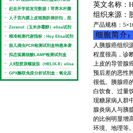
英文名称：
H
相关指标样本定量研究
赶在开学前发完数据！苛养木杆菌
组织来源：
PCR检测试剂盒暑假优惠开启
人子宫内膜上皮细胞阶梯折扣，批
产品规格：
5
×
1
量更划算
Zeranol（玉米赤霉醇）elisa试剂
盒特惠
精准检测代谢指标：Hcy Elisa试剂
人胰腺癌组织
盒的科研应用与技术特点
胎儿滴虫PCR检测试剂盒特惠来袭
程度很高，诊
拟态弧菌核酸LAMP检测试剂盒
上皮的导管腺
（恒温荧光法）新品上市优惠活动
人Ⅱ型胶原螺旋肽（HELIX-Ⅱ）elisa
预后差的恶性
试剂盒科研优惠活动开启
GPX酶联免疫分析试剂盒：氧化应
很低。胰腺癌
激研究精准检测工具
白饮食、过量
现糖尿病人群
腺炎病人与胰
的比例明显增
环境、地理等