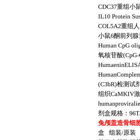
CDC37
重组小
IL10 Protein Su
COL5A2
重组人
小鼠
6
酮前列腺
Human CpG oli
氧核苷酸
(CpG
HumaeninELIS
HumanCompleme
(C3bR)
检测试
组织
CaMKIV
humanprovirali
剂盒规格：
96T
兔颅盖造骨细
盒
组装
/
原装