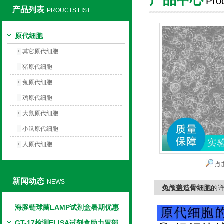
Pro
产品列表
PROUCTS LIST
上海莼试生物技术有限公司
原代细胞
其它原代细胞
猪原代细胞
兔原代细胞
鸡原代细胞
大鼠原代细胞
小鼠原代细胞
人原代细胞
点
新闻动态
NEWS
兔颅盖造骨细胞
的
海豚链球菌LAMP试剂盒暑期优惠
GT-17检测ELISA试剂盒助力胃部