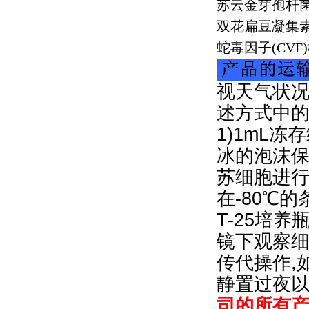
苏云金芽孢杆
双花扁豆凝集
蛇毒因子
(CVF)
视天气状况
述方式中
1)1mL冻
冰的泡沫保
苏细胞进行
在-80℃
T-25培
镜下观察细
传代操作,
静置过夜
司的所有