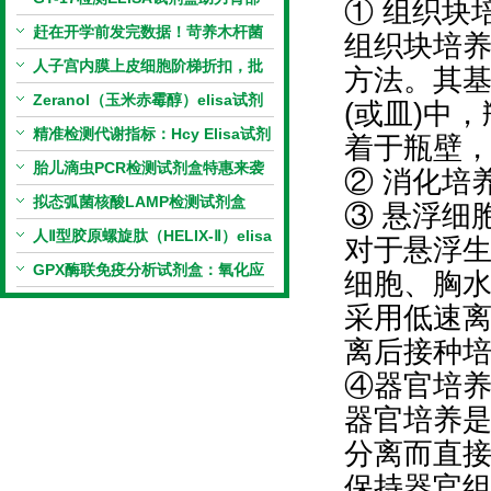
① 组织块
相关指标样本定量研究
赶在开学前发完数据！苛养木杆菌
组织块培
PCR检测试剂盒暑假优惠开启
人子宫内膜上皮细胞阶梯折扣，批
方法。其
量更划算
Zeranol（玉米赤霉醇）elisa试剂
(或皿)中
盒特惠
精准检测代谢指标：Hcy Elisa试剂
着于瓶壁
盒的科研应用与技术特点
胎儿滴虫PCR检测试剂盒特惠来袭
② 消化培
拟态弧菌核酸LAMP检测试剂盒
③ 悬浮细
（恒温荧光法）新品上市优惠活动
人Ⅱ型胶原螺旋肽（HELIX-Ⅱ）elisa
对于悬浮
试剂盒科研优惠活动开启
GPX酶联免疫分析试剂盒：氧化应
细胞、胸
激研究精准检测工具
采用低速
离后接种
④器官培
器官培养
分离而直
保持器官