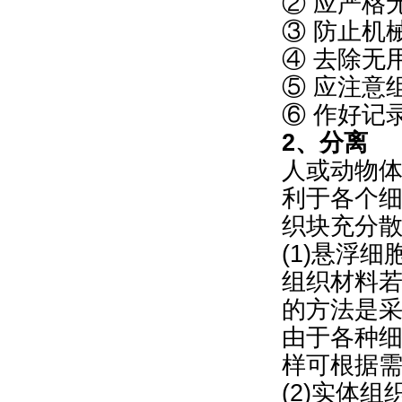
② 应严格
③ 防止机
④ 去除无
⑤ 应注意
⑥ 作好记
2、分离
人或动物体
利于各个
织块充分
(1)悬浮
组织材料
的方法是采用
由于各种
样可根据
(2)实体