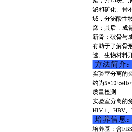
架，共
15
块。
泌和矿化。骨
域，分泌酸性
窝；其后，成
新骨；破骨与
有助于了解骨
选、生物材料
实验室分离的
约为
5
×
10
⁵
cells/
质量检测
实验室分离的
HIV-1
、
HBV
、
培养基：含
FB