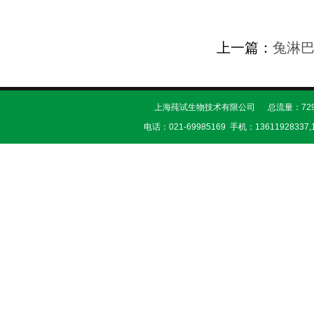
上一篇：
兔淋
上海莼试生物技术有限公司 总流量：729
电话：021-69985169 手机：13611928337