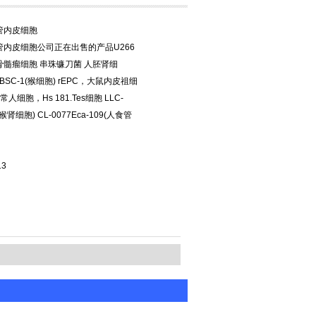
管内皮细胞
管内皮细胞公司正在出售的产品U266
骨髓瘤细胞 串珠镰刀菌 人胚肾细
2 BSC-1(猴细胞) rEPC，大鼠内皮祖细
常人细胞，Hs 181.Tes细胞 LLC-
猴肾细胞) CL-0077Eca-109(人食管
13