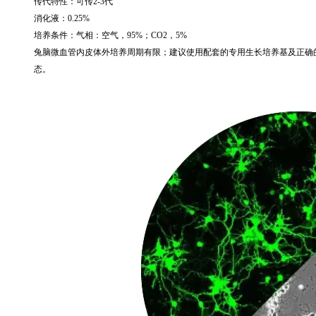
传代特性：可传
2-3
代
消化液：
0.25%
培养条件：气相：空气，
95%
；
CO2
，
5%
兔脑微血管内皮体外培养周期有限；建议使用配套的专用生长培养基及正确
态。