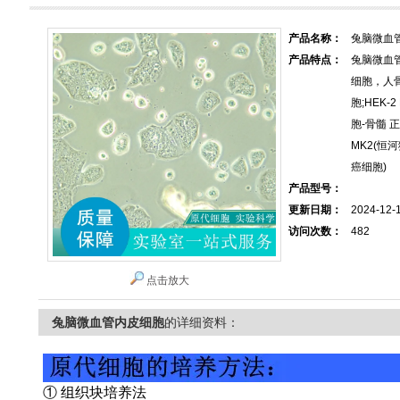
产品名称：
兔脑微血
产品特点：
兔脑微血
细胞，人
胞;HEK-
胞-骨髓 正
MK2(恒河
癌细胞)
产品型号：
更新日期：
2024-12-
访问次数：
482
点击放大
兔脑微血管内皮细胞
的详细资料：
① 组织块培养法