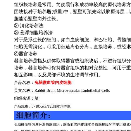
组织块培养是常用、简便易行和成功率较高的原代培养方
团块接种于培养瓶(或皿)中，瓶壁可预先涂以胶原薄层
胞能沿瓶壁向外生长。
② 消化培养法
③ 悬浮细胞培养法
对于悬浮生长的细胞，如白血病细胞、淋巴细胞、骨髓细
细胞无需消化，可采用低速离心分离，直接培养，或经淋
④器官培养
器官培养是指从供体取得器官或组织块后，不进行组织分
培养，器官培养可保持器官组织的相对完整性，可用于重
相互影响，以及局部环境的生物调节作用。
产品名称：
兔脑微血管内皮细胞
英文名称：
Rabbit Brain Microvascular Endothelial Cells
组织来源：
脑
产品规格：
5
×
105cells/T25
细胞培养瓶
兔脑微血管内皮分离自脑组织；脑微血管内皮细胞是血脑屏障的主要组成成