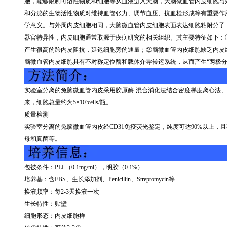
胞，能够限制可溶性物质和细胞等从血液进入大脑，大脑微血管内皮细胞与
和分泌的生物活性物质对维持血管张力、调节血压、抗血栓形成等有重要作
学意义。与外周内皮细胞相同，大脑微血管内皮细胞表面表达细胞粘附分子
器官特异性，内皮细胞通常取源于疾病研究的相关组织。其主要特征如下：
产生很高的跨内皮阻抗，延迟细胞旁的通量；②脑微血管内皮细胞缺乏内皮
脑微血管内皮细胞具有不对称定位酶和载体介导转运系统，从而产生“两极分
实验室分离的兔脑微血管内皮采用胶原酶
-
混合消化法结合密度梯度离心法、
来，细胞总量约为
5
×
10
⁵
cells/
瓶。
质量检测
实验室分离的兔脑微血管内皮经
CD31
免疫荧光鉴定，纯度可达
90%
以上，且
母和真菌等。
包被条件：
PLL
（
0.1mg/ml
），明胶（
0.1%
）
培养基：含
FBS
、生长添加剂、
Penicillin
、
Streptomycin
等
换液频率：每
2-3
天换液一次
生长特性：贴壁
细胞形态：内皮细胞样