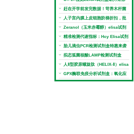
相关指标样本定量研究
赶在开学前发完数据！苛养木杆菌
PCR检测试剂盒暑假优惠开启
人子宫内膜上皮细胞阶梯折扣，批
量更划算
Zeranol（玉米赤霉醇）elisa试剂
盒特惠
精准检测代谢指标：Hcy Elisa试剂
盒的科研应用与技术特点
胎儿滴虫PCR检测试剂盒特惠来袭
拟态弧菌核酸LAMP检测试剂盒
（恒温荧光法）新品上市优惠活动
人Ⅱ型胶原螺旋肽（HELIX-Ⅱ）elisa
试剂盒科研优惠活动开启
GPX酶联免疫分析试剂盒：氧化应
激研究精准检测工具