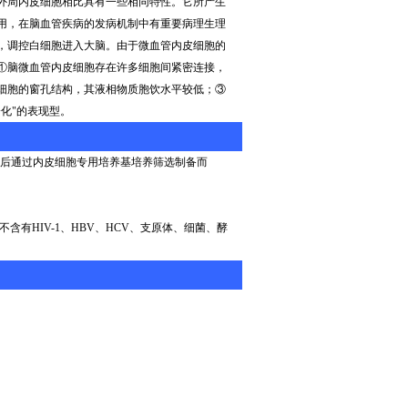
外周内皮细胞相比具有一些相同特性。它所产生
用，在脑血管疾病的发病机制中有重要病理生理
，调控白细胞进入大脑。由于微血管内皮细胞的
①脑微血管内皮细胞存在许多细胞间紧密连接，
细胞的窗孔结构，其液相物质胞饮水平较低；③
化"的表现型。
后通过内皮细胞专用培养基培养筛选制备而
不含有
HIV-1
、
HBV
、
HCV
、支原体、细菌、酵