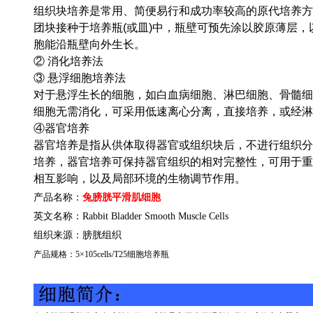
组织块培养是常用、简便易行和成功率较高的原代培养方
团块接种于培养瓶(或皿)中，瓶壁可预先涂以胶原薄层
胞能沿瓶壁向外生长。
② 消化培养法
③ 悬浮细胞培养法
对于悬浮生长的细胞，如白血病细胞、淋巴细胞、骨髓细
细胞无需消化，可采用低速离心分离，直接培养，或经淋
④器官培养
器官培养是指从供体取得器官或组织块后，不进行组织分
培养，器官培养可保持器官组织的相对完整性，可用于重
相互影响，以及局部环境的生物调节作用。
产品名称：
兔膀胱平滑肌细胞
英文名称：
Rabbit Bladder Smooth Muscle Cells
组织来源：
膀胱组织
产品规格：
5
×
105cells/T25
细胞培养瓶