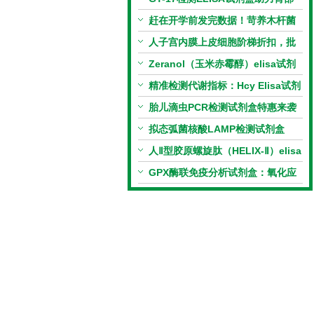
相关指标样本定量研究
赶在开学前发完数据！苛养木杆菌
PCR检测试剂盒暑假优惠开启
人子宫内膜上皮细胞阶梯折扣，批
量更划算
Zeranol（玉米赤霉醇）elisa试剂
盒特惠
精准检测代谢指标：Hcy Elisa试剂
盒的科研应用与技术特点
胎儿滴虫PCR检测试剂盒特惠来袭
拟态弧菌核酸LAMP检测试剂盒
（恒温荧光法）新品上市优惠活动
人Ⅱ型胶原螺旋肽（HELIX-Ⅱ）elisa
试剂盒科研优惠活动开启
GPX酶联免疫分析试剂盒：氧化应
激研究精准检测工具