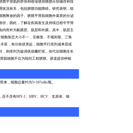
膀胱平滑肌的舒张和收缩使得膀胱分别储存和排
理状况有关，包括膀胱功能障碍。研究表明，组
细胞释放的因子。膀胱平滑肌细胞外基质的分泌
路径，因此，了解在疾病发生及持续过程中平滑
由内而外为黏膜层、肌层和外膜。其中，肌层主
，细胞形态大小不一，呈梭形、不规则形、三角
浆丰富，有分枝状突起，细胞平行排列成单层或
时，则排列为旋涡状或栅栏状。传代后细胞生长
滑肌细胞不仅为组织工程膀胱、尿道提供种植
而来，细胞总量约为
5
×
10?cells/
瓶。
，且不含有
HIV-1
、
HBV
、
HCV
、支原体、细