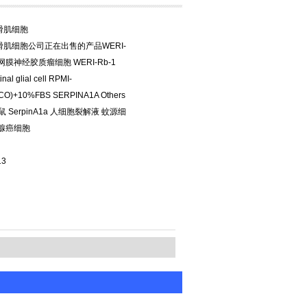
滑肌细胞
肌细胞公司正在出售的产品WERI-
网膜神经胶质瘤细胞 WERI-Rb-1
nal glial cell RPMI-
CO)+10%FBS SERPINA1A Others
小鼠 SerpinA1a 人细胞裂解液 蚊源细
腺癌细胞
13