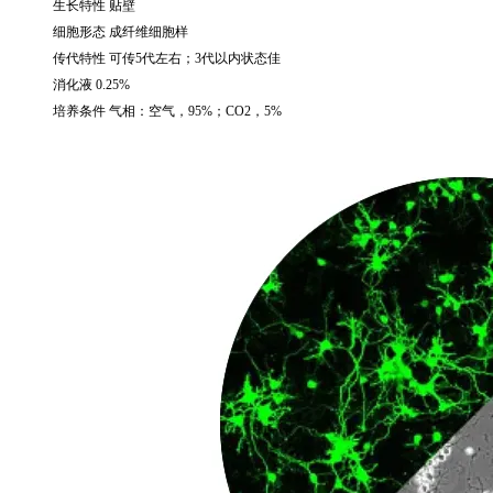
生长特性 贴壁
细胞形态 成纤维细胞样
传代特性 可传
5
代左右；
3
代以内状态佳
消化液
0.25%
培养条件 气相：空气，
95%
；
CO2
，
5%