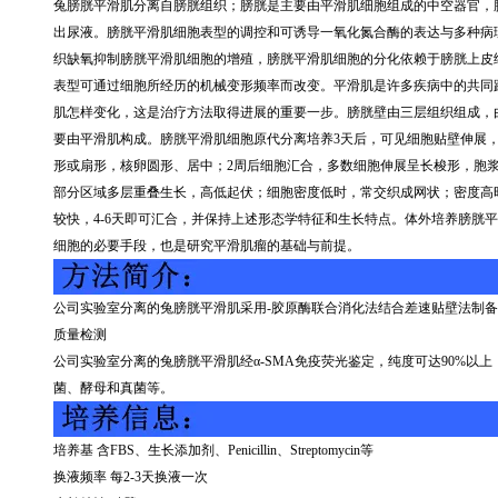
兔膀胱平滑肌分离自膀胱组织；膀胱是主要由平滑肌细胞组成的中空器官，
出尿液。膀胱平滑肌细胞表型的调控和可诱导一氧化氮合酶的表达与多种病
织缺氧抑制膀胱平滑肌细胞的增殖，膀胱平滑肌细胞的分化依赖于膀胱上皮
表型可通过细胞所经历的机械变形频率而改变。平滑肌是许多疾病中的共同
肌怎样变化，这是治疗方法取得进展的重要一步。膀胱壁由三层组织组成，
要由平滑肌构成。膀胱平滑肌细胞原代分离培养
3
天后，可见细胞贴壁伸展
形或扇形，核卵圆形、居中；
2
周后细胞汇合，多数细胞伸展呈长梭形，胞
部分区域多层重叠生长，高低起伏；细胞密度低时，常交织成网状；密度高
较快，
4-6
天即可汇合，并保持上述形态学特征和生长特点。体外培养膀胱平
细胞的必要手段，也是研究平滑肌瘤的基础与前提。
公司实验室分离的兔膀胱平滑肌采用
-
胶原酶联合消化法结合差速贴壁法制备
质量检测
公司实验室分离的兔膀胱平滑肌经α
-SMA
免疫荧光鉴定，纯度可达
90%
以上
菌、酵母和真菌等。
培养基 含
FBS
、生长添加剂、
Penicillin
、
Streptomycin
等
换液频率 每
2-3
天换液一次