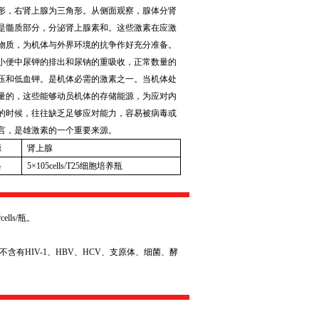
形，右肾上腺为三角形。从侧面观察，腺体分肾
是髓质部分，分泌肾上腺素和。这些激素在应激
物质，为机体与外界环境的抗争作好充分准备。
小便中尿钾的排出和尿钠的重吸收，正常数量的
压和低血钾。是机体必需的激素之一。当机体处
量的，这些能够动员机体的存储能源，为应对内
的时候，往往缺乏足够应对能力，容易被病毒或
言，是雄激素的一个重要来源。
源
肾上腺
格
5
×
105cells/T25
细胞培养瓶
⁵
cells/
瓶。
不含有
HIV-1
、
HBV
、
HCV
、支原体、细菌、酵