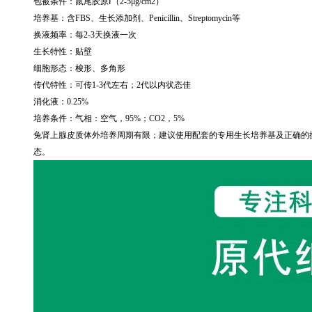
包被条件：鼠尾胶原Ⅰ（
2-5
μ
g/cm2
）
培养基：含
FBS
、生长添加剂、
Penicillin
、
Streptomycin
等
换液频率：每
2-3
天换液一次
生长特性：贴壁
细胞形态：梭形、多角形
传代特性：可传
1-3
代左右；
2
代以内状态佳
消化液：
0.25%
培养条件：气相：空气，
95%
；
CO2
，
5%
兔肾上腺皮质体外培养周期有限；建议使用配套的专用生长培养基及正确的
态。