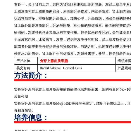
右各一，位于肾的上方，共同为肾筋膜和脂肪组织所包裹。左肾上腺呈半月
上腺皮质和肾上腺髓质两部分，周围部分是皮质，内部是髓质。肾上腺内部
状态释放增多，能够帮助升高血压，加快心率，升高血糖，动员全身的储备
肾上腺外部是皮质部分，分泌醛固酮、和少量的雌雄激素。醛固酮能够促进
醛固酮，对维持机体正常血压有重要作用。但是如果过多分泌，会导致高血
于应激状态时，比如感冒，发烧，遇到突发事件的时候，肾上腺皮质分泌大
部或者外部重要事件提供充分的物质准备。当缺乏时，机体在遇到重大事件
外界压力所击倒。肾上腺产生的雄激素，对雄性来讲，并非，但是对雌性而
产品名称
兔肾上腺皮质细胞
组织来
英文名称
Rabbit Adrenal Cortical Cells
产品规
方法简介：
实验室分离的兔肾上腺皮质采用胶原酶消化法制备而来，细胞总量约为
5
×
10
质量检测
实验室分离的兔肾上腺皮质经
3
β
-HSD
免疫荧光鉴定，纯度可达
90%
以上，且
母和真菌等。
培养信息：