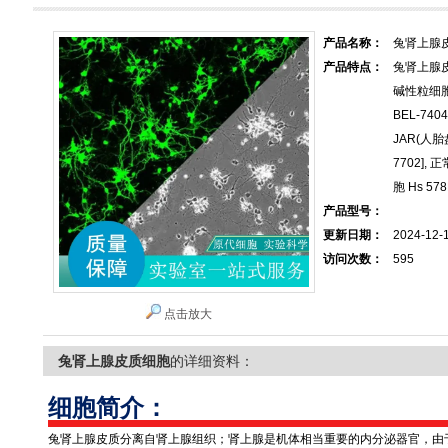
产品名称：
兔肾上腺
产品特点：
兔肾上腺
碱性粒细胞
BEL-7
JAR(人胎盘
7702],
胞 Hs 578
产品型号：
更新日期：
2024-12-
访问次数：
595
点击放大
兔肾上腺皮质细胞
的详细资料：
细胞简介：
兔肾上腺皮质分离自肾上腺组织；肾上腺是机体相当重要的内分泌器官，由