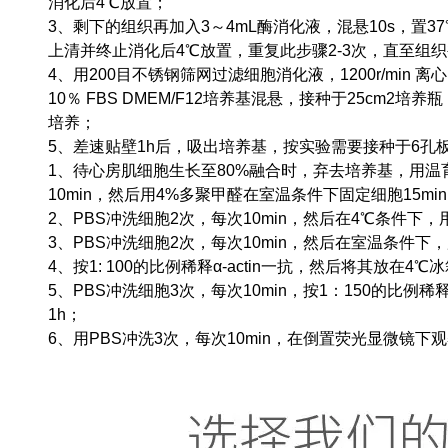
消化后4℃放置；
3、剩下的组织再加入3～4mL酶消化液，混悬10s，置37
上清并终止消化后4℃放置，重复此步骤2-3次，直至组
4、用200目不锈钢筛网过滤细胞消化液，1200r/min 
10％ FBS DMEM/F12培养基混悬，接种于25cm2培养
培养；
5、差速贴壁1h后，吸出培养基，按实验需要接种于6孔
1、待心房肌细胞生长至80%融合时，弃去培养基，用温
10min，然后用4%多聚甲醛在室温条件下固定细胞15mi
2、PBS冲洗细胞2次，每次10min，然后在4℃条件下，用0.1％
3、PBS冲洗细胞2次，每次10min，然后在室温条件下，用
4、按1: 100的比例稀释α-actin一抗，然后将其放在4
5、PBS冲洗细胞3次，每次10min，按1：150的比例稀释抗
1h；
6、用PBS冲洗3次，每次10min，在倒置荧光显微镜下