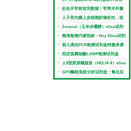
相关指标样本定量研究
赶在开学前发完数据！苛养木杆菌
PCR检测试剂盒暑假优惠开启
人子宫内膜上皮细胞阶梯折扣，批
量更划算
Zeranol（玉米赤霉醇）elisa试剂
盒特惠
精准检测代谢指标：Hcy Elisa试剂
盒的科研应用与技术特点
胎儿滴虫PCR检测试剂盒特惠来袭
拟态弧菌核酸LAMP检测试剂盒
（恒温荧光法）新品上市优惠活动
人Ⅱ型胶原螺旋肽（HELIX-Ⅱ）elisa
试剂盒科研优惠活动开启
GPX酶联免疫分析试剂盒：氧化应
激研究精准检测工具