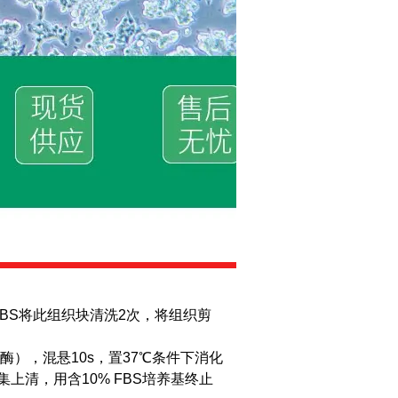
PBS将此组织块清洗2次，将组织剪
胶原酶），混悬10s，置37℃条件下消化
上清，用含10% FBS培养基终止