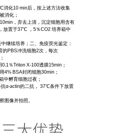
℃消化10 min后，按上述方法收集
织被消化；
离心10min，弃去上清，沉淀细胞用含有
瓶，放置于37℃ ，5％CO2 培养箱中
板中继续培养；
二、免疫荧光鉴定：
育的PBS冲洗细胞2次，每次
n；
Triton X-100透膜15min；
4% BSA封闭细胞30min；
℃冰箱中孵育细胞过夜；
α-actin的二抗， 37℃条件下放置
观察图像并拍照。