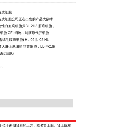
皮质细胞
皮质细胞公司正在出售的产品大鼠嗜
性白血病细胞;RBL-2H3 肝癌细胞，
404细胞 CEL细胞，鸡胚原代肝细胞
绒毛膜癌细胞) HL-02 [L-02,HL-
 正常人肝上皮细胞 猪肾细胞，LL-PK1细
Bst(细胞)
13
于位于两侧肾脏的上方，故名肾上腺。肾上腺左