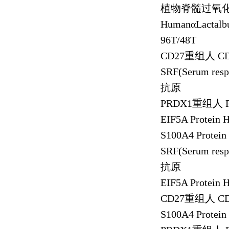
植物脊髓过氧
Human
α
Lactal
96T/48T
CD27
重组人
CD
SRF(Serum resp
抗原
PRDX1
重组人
P
EIF5A Protein
S100A4 Protei
SRF(Serum resp
抗原
EIF5A Protein
CD27
重组人
CD
S100A4 Protei