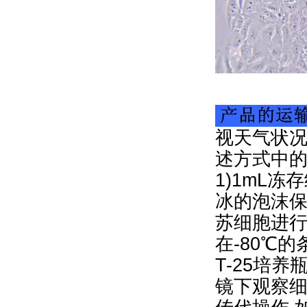
视天气状况
述方式中
1)1mL冻
冰的泡沫保
苏细胞进行
在-80℃
T-25培
镜下观察细