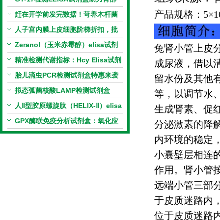
产品规格：
5
×
1
相关指标样本定量研究
赶在开学前发完数据！苛养木杆菌
PCR检测试剂盒暑假优惠开启
人子宫内膜上皮细胞阶梯折扣，批
量更划算
Zeranol（玉米赤霉醇）elisa试剂
兔肾小管上皮
盒特惠
精准检测代谢指标：Hcy Elisa试剂
成尿液，借以
盒的科研应用与技术特点
胎儿滴虫PCR检测试剂盒特惠来袭
留水份及其他
拟态弧菌核酸LAMP检测试剂盒
等，以调节水
（恒温荧光法）新品上市优惠活动
人Ⅱ型胶原螺旋肽（HELIX-Ⅱ）elisa
生成肾素、促
试剂盒科研优惠活动开启
GPX酶联免疫分析试剂盒：氧化应
分泌激素的降
激研究精准检测工具
内环境的稳定
小囊壁层相连
作用。肾小管
远端小管三部
于皮质迷路内
位于皮质迷路