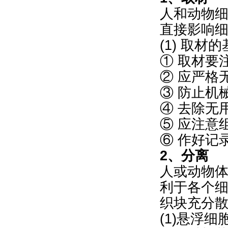
人和动物
直接影响
(1) 取材
① 取材要
② 应严格
③ 防止机
④ 去除无
⑤ 应注意
⑥ 作好记
2、分离
人或动物体
利于各个
织块充分
(1)悬浮