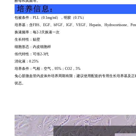
酵母和真菌等。
包被条件：
PLL
（
0.1mg/ml
），明胶（
0.1%
）
培养基：含
FBS
、
EGF
、
bFGF
、
IGF
、
VEGF
、
Heparin
、
Hydrocortisone
、
Peni
换液频率：每
2-3
天换液一次
生长特性：贴壁
细胞形态：内皮细胞样
传代特性：可传
2-3
代
消化液：
0.25%
培养条件：气相：空气，
95%
；
CO2
，
5%
兔心脏微血管内皮体外培养周期有限；建议使用配套的专用生长培养基及正
状态。