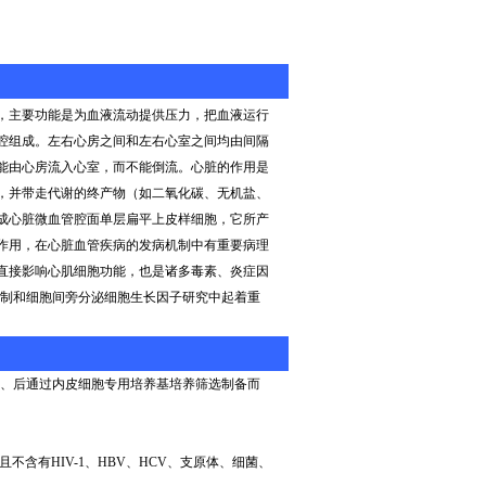
，主要功能是为血液流动提供压力，把血液运行
腔组成。左右心房之间和左右心室之间均由间隔
能由心房流入心室，而不能倒流。心脏的作用是
，并带走代谢的终产物（如二氧化碳、无机盐、
成心脏微血管腔面单层扁平上皮样细胞，它所产
作用，在心脏血管疾病的发病机制中有重要病理
直接影响心肌细胞功能，也是诸多毒素、炎症因
制和细胞间旁分泌细胞生长因子研究中起着重
、后通过内皮细胞专用培养基培养筛选制备而
且不含有
HIV-1
、
HBV
、
HCV
、支原体、细菌、