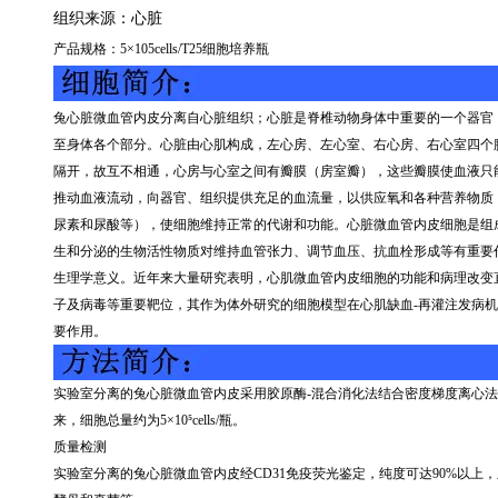
组织来源：
心脏
产品规格：
5
×
105cells/T25
细胞培养瓶
兔心脏微血管内皮分离自心脏组织；心脏是脊椎动物身体中重要的一个器官
至身体各个部分。心脏由心肌构成，左心房、左心室、右心房、右心室四个
隔开，故互不相通，心房与心室之间有瓣膜（房室瓣），这些瓣膜使血液只
推动血液流动，向器官、组织提供充足的血流量，以供应氧和各种营养物质
尿素和尿酸等），使细胞维持正常的代谢和功能。心脏微血管内皮细胞是组
生和分泌的生物活性物质对维持血管张力、调节血压、抗血栓形成等有重要
生理学意义。近年来大量研究表明，心肌微血管内皮细胞的功能和病理改变
子及病毒等重要靶位，其作为体外研究的细胞模型在心肌缺血
-
再灌注发病机
要作用。
实验室分离的兔心脏微血管内皮采用胶原酶
-
混合消化法结合密度梯度离心法
来，细胞总量约为
5
×
10
⁵
cells/
瓶。
质量检测
实验室分离的兔心脏微血管内皮经
CD31
免疫荧光鉴定，纯度可达
90%
以上，