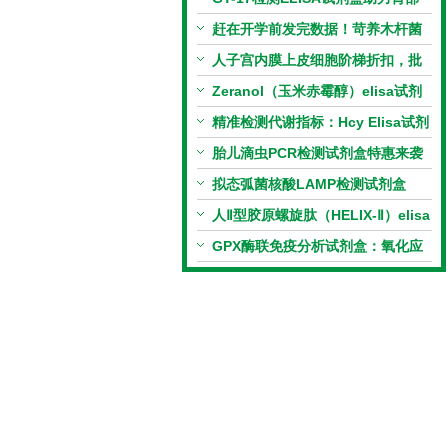
相关指标样本定量研究
赶在开学前发完数据！苛养木杆菌
PCR检测试剂盒暑假优惠开启
人子宫内膜上皮细胞阶梯折扣，批
量更划算
Zeranol（玉米赤霉醇）elisa试剂
盒特惠
精准检测代谢指标：Hcy Elisa试剂
盒的科研应用与技术特点
胎儿滴虫PCR检测试剂盒特惠来袭
拟态弧菌核酸LAMP检测试剂盒
（恒温荧光法）新品上市优惠活动
人Ⅱ型胶原螺旋肽（HELIX-Ⅱ）elisa
试剂盒科研优惠活动开启
GPX酶联免疫分析试剂盒：氧化应
激研究精准检测工具