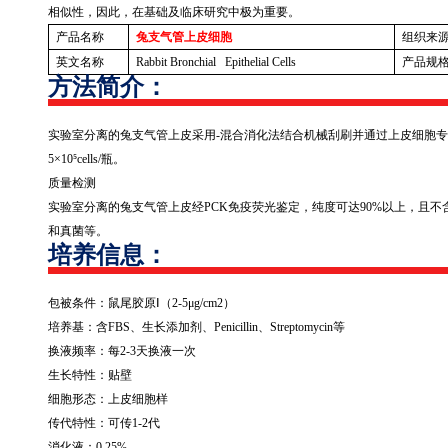
相似性，因此，在基础及临床研究中极为重要。
产品名称
兔支气管上皮细胞
组织来
英文名称
Rabbit Bronchial Epithelial Cells
产品规
方法简介：
实验室分离的兔支气管上皮采用
-
混合消化法结合机械刮刷并通过上皮细胞专
5
×
10
⁵
cells/
瓶。
质量检测
实验室分离的兔支气管上皮经
PCK
免疫荧光鉴定，纯度可达
90%
以上，且不
和真菌等。
培养信息：
包被条件：鼠尾胶原Ⅰ（
2-5
μ
g/cm2
）
培养基：含
FBS
、生长添加剂、
Penicillin
、
Streptomycin
等
换液频率：每
2-3
天换液一次
生长特性：贴壁
细胞形态：上皮细胞样
传代特性：可传
1-2
代
消化液：
0.25%