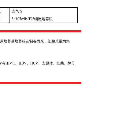
源
支气管
格
5
×
105cells/T25
细胞培养瓶
用培养基培养筛选制备而来，细胞总量约为
含有
HIV-1
、
HBV
、
HCV
、支原体、细菌、酵母