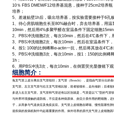
10％ FBS DMEM/F12培养基混悬，接种于25cm2培养
培养；
5、差速贴壁1h后，吸出培养基，按实验需要接种于6孔
1、待心房肌细胞生长至80%融合时，弃去培养基，用温
10min，然后用4%多聚甲醛在室温条件下固定细胞15mi
2、PBS冲洗细胞2次，每次10min，然后在4℃条件下，用0.1％
3、PBS冲洗细胞2次，每次10min，然后在室温条件下，用
4、按1: 100的比例稀释α-actin一抗，然后将其放在4
5、PBS冲洗细胞3次，每次10min，按1：150的比例稀释抗
1h；
6、用PBS冲洗3次，每次10min，在倒置荧光显微镜下
细胞简介：
兔支气管上皮分离自支气管组织；支气管（
Bronchi
），是指由气管分出的各
支气管。左主支气管与右主支气管相比较，前者较细长，走向倾斜；后者较
多进入右主支气管。支气管和气管还有以区别就是，气管是以“
C
"型的气管
与外界环境接触的道防线，不仅是各种病原体、炎症介质作用的靶细胞，还
子，从而参与气道炎症及免疫反应。支气管上皮细胞在哮喘、慢性阻塞性肺
道疾病的发病机制中均起着重要的作用。体外培养的原代支气管上皮细胞因