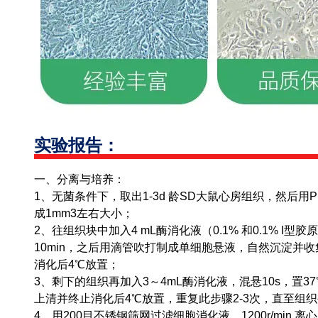
实验报告：
一、分离与培养：
1、无菌条件下，取出1-3d 龄SD大鼠心房组织，然后用
成1mm3左右大小；
2、往组织块中加入4 mL酶消化液（0.1% 和0.1% I型
10min，之后用滴管吹打制成单细胞悬液，自然沉淀并收集
消化后4℃放置；
3、剩下的组织再加入3～4mL酶消化液，混悬10s，置37
上清并终止消化后4℃放置，重复此步骤2-3次，直至组
4、用200目不锈钢筛网过滤细胞消化液，1200r/min 