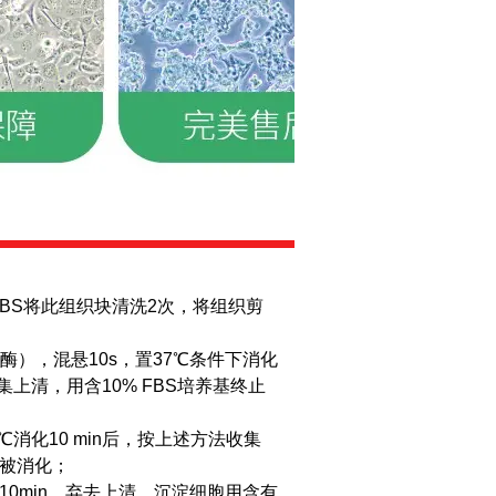
PBS将此组织块清洗2次，将组织剪
胶原酶），混悬10s，置37℃条件下消化
上清，用含10% FBS培养基终止
℃消化10 min后，按上述方法收集
织被消化；
离心10min，弃去上清，沉淀细胞用含有