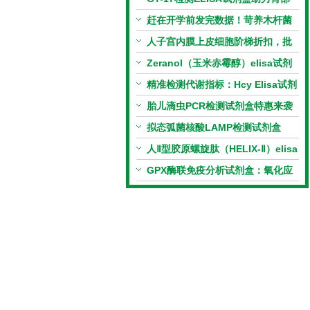
相关指标样本定量研究
赶在开学前发完数据！苛养木杆菌
PCR检测试剂盒暑假优惠开启
人子宫内膜上皮细胞阶梯折扣，批
量更划算
Zeranol（玉米赤霉醇）elisa试剂
盒特惠
精准检测代谢指标：Hcy Elisa试剂
盒的科研应用与技术特点
胎儿滴虫PCR检测试剂盒特惠来袭
拟态弧菌核酸LAMP检测试剂盒
（恒温荧光法）新品上市优惠活动
人Ⅱ型胶原螺旋肽（HELIX-Ⅱ）elisa
试剂盒科研优惠活动开启
GPX酶联免疫分析试剂盒：氧化应
激研究精准检测工具