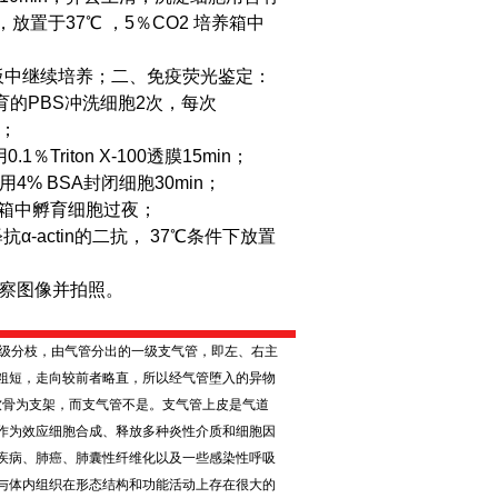
瓶，放置于37℃ ，5％CO2 培养箱中
板中继续培养；
二、免疫荧光鉴定：
育的PBS冲洗细胞2次，每次
n；
Triton X-100透膜15min；
4% BSA封闭细胞30min；
℃冰箱中孵育细胞过夜；
α-actin的二抗， 37℃条件下放置
观察图像并拍照。
级分枝，由气管分出的一级支气管，即左、右主
粗短，走向较前者略直，所以经气管堕入的异物
软骨为支架，而支气管不是。支气管上皮是气道
作为效应细胞合成、释放多种炎性介质和细胞因
疾病、肺癌、肺囊性纤维化以及一些感染性呼吸
与体内组织在形态结构和功能活动上存在很大的