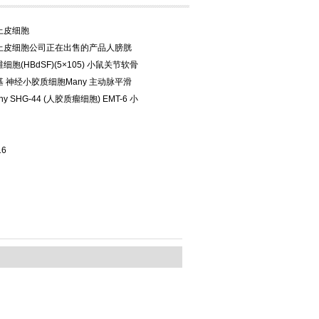
上皮细胞
上皮细胞公司正在出售的产品人膀胱
胞(HBdSF)(5×105) 小鼠关节软骨
 神经小胶质细胞Many 主动脉平滑
y SHG-44 (人胶质瘤细胞) EMT-6 小
16