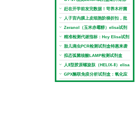
相关指标样本定量研究
赶在开学前发完数据！苛养木杆菌
PCR检测试剂盒暑假优惠开启
人子宫内膜上皮细胞阶梯折扣，批
量更划算
Zeranol（玉米赤霉醇）elisa试剂
盒特惠
精准检测代谢指标：Hcy Elisa试剂
盒的科研应用与技术特点
胎儿滴虫PCR检测试剂盒特惠来袭
拟态弧菌核酸LAMP检测试剂盒
（恒温荧光法）新品上市优惠活动
人Ⅱ型胶原螺旋肽（HELIX-Ⅱ）elisa
试剂盒科研优惠活动开启
GPX酶联免疫分析试剂盒：氧化应
激研究精准检测工具