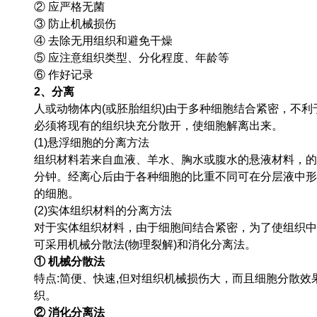
② 应严格无菌
③ 防止机械损伤
④ 去除无用组织和避免干燥
⑤ 应注意组织类型、分化程度、年龄等
⑥ 作好记录
2、分离
人或动物体内(或胚胎组织)由于多种细胞结合紧密，不
必须将现有的组织块充分散开，使细胞解离出来。
(1)悬浮细胞的分离方法
组织材料若来自血液、羊水、胸水或腹水的悬液材料，的方法是
分钟。经离心后由于各种细胞的比重不同可在分层液中形
的细胞。
(2)实体组织材料的分离方法
对于实体组织材料，由于细胞间结合紧密，为了使组织中
可采用机械分散法(物理裂解)和消化分离法。
① 机械分散法
特点:简便、快速,但对组织机械损伤大，而且细胞分散效
织。
② 消化分离法