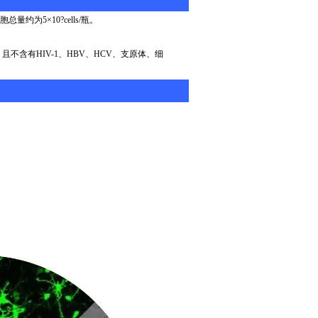
胞总量约为
5
×
10?cells/
瓶。
，且不含有
HIV-1
、
HBV
、
HCV
、支原体、细