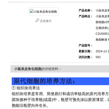
产品名称：
小鼠表皮
产品特点：
小鼠表皮
点击放大
膜细胞cDN
交瘤(B类);
CD200R1
胞裂解液 FG
产品型号：
更新日期：
2024-12-
访问次数：
592
小鼠表皮角化细胞
的详细资料：
① 组织块培养法
组织块培养是常用、简便易行和成功率较高的原代培养方
团块接种于培养瓶(或皿)中，瓶壁可预先涂以胶原薄层
胞能沿瓶壁向外生长。