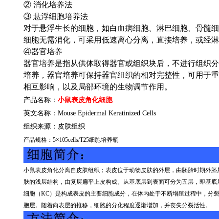
② 消化培养法
③ 悬浮细胞培养法
对于悬浮生长的细胞，如白血病细胞、淋巴细胞、骨髓细
细胞无需消化，可采用低速离心分离，直接培养，或经淋
④器官培养
器官培养是指从供体取得器官或组织块后，不进行组织分
培养，器官培养可保持器官组织的相对完整性，可用于重
相互影响，以及局部环境的生物调节作用。
产品名称：
小鼠表皮角化细胞
英文名称：
Mouse Epidermal Keratinized Cells
组织来源：
皮肤组织
产品规格：
5
×
105cells/T25
细胞培养瓶
小鼠表皮角化分离自皮肤组织；表皮位于动物皮肤的外层，由胚胎时期外胚
肤的浅层结构，由复层扁平上皮构成。从基底层到表面可分为五层，即基底
细胞（
KC
）是构成表皮的主要细胞成分，在体内处于不断增殖过程中，分
胞层。随着向表层的推移，细胞的分化程度逐渐增加，并丧失分裂活性。