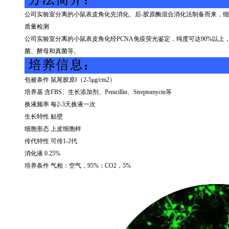
公司实验室分离的小鼠表皮角化先消化、后
-
胶原酶混合消化法制备而来，细
质量检测
公司实验室分离的小鼠表皮角化经
PCNA
免疫荧光鉴定，纯度可达
90%
以上
菌、酵母和真菌等。
包被条件 鼠尾胶原Ⅰ（
2-5
μ
g/cm2
）
培养基 含
FBS
、生长添加剂、
Penicillin
、
Streptomycin
等
换液频率 每
2-3
天换液一次
生长特性 贴壁
细胞形态 上皮细胞样
传代特性 可传
1-2
代
消化液
0.25%
培养条件 气相：空气，
95%
；
CO2
，
5%