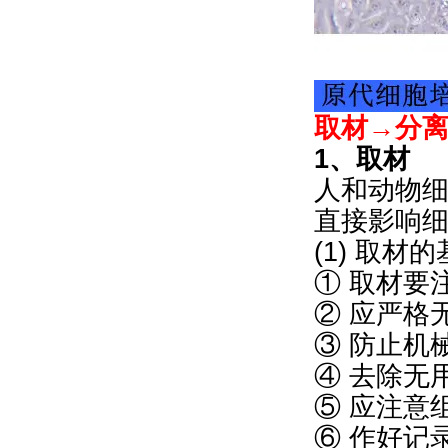
取材→分
1、取材
人和动物
直接影响
(1) 取材
① 取材要
② 应严格
③ 防止机
④ 去除无
⑤ 应注意
⑥ 作好记