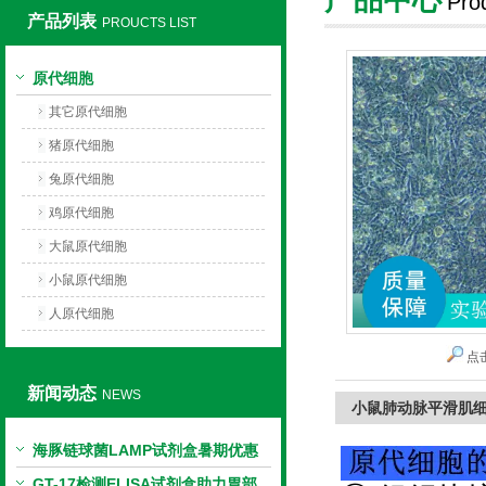
Pro
产品列表
PROUCTS LIST
上海莼试生物技术有限公司
原代细胞
其它原代细胞
猪原代细胞
兔原代细胞
鸡原代细胞
大鼠原代细胞
小鼠原代细胞
人原代细胞
点
新闻动态
NEWS
小鼠肺动脉平滑肌
海豚链球菌LAMP试剂盒暑期优惠
GT-17检测ELISA试剂盒助力胃部