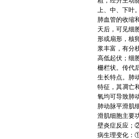
粗，经升主动
上、中、下叶
肺血管的收缩
天后，可见细
形或扇形，核
浆丰富，有分
高低起伏；细
栅栏状。传代
生长特点。肺
特征，其凋亡
氧均可导致肺
肺动脉平滑肌
滑肌细胞主要
壁炎症反应；
病生理变化：