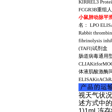
KIRREL3 Prote
FCGR3B
重组人
小鼠肺动脉平
名：
LPO ELISA
Rabbit thrombin 
fibrinolysis in
(TAFI)
试剂盒
肠道病毒通用
CLIAKitforMO
体液肌酸激酶
ELISAKitAChR
视天气状况
述方式中
1)1mL冻