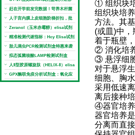
① 组织块
相关指标样本定量研究
赶在开学前发完数据！苛养木杆菌
组织块培
PCR检测试剂盒暑假优惠开启
人子宫内膜上皮细胞阶梯折扣，批
方法。其
量更划算
Zeranol（玉米赤霉醇）elisa试剂
(或皿)中
盒特惠
精准检测代谢指标：Hcy Elisa试剂
着于瓶壁
盒的科研应用与技术特点
胎儿滴虫PCR检测试剂盒特惠来袭
② 消化培
拟态弧菌核酸LAMP检测试剂盒
③ 悬浮细
（恒温荧光法）新品上市优惠活动
人Ⅱ型胶原螺旋肽（HELIX-Ⅱ）elisa
对于悬浮
试剂盒科研优惠活动开启
GPX酶联免疫分析试剂盒：氧化应
细胞、胸
激研究精准检测工具
采用低速
离后接种
④器官培
器官培养
分离而直
保持器官