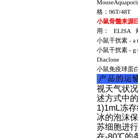
MouseAquapori
格：
96T/48T
小鼠骨髓来源
用：
ELISA
小鼠干扰素
- a 
小鼠干扰素
- g
Diaclone
小鼠免疫球蛋
视天气状况
述方式中
1)1mL冻
冰的泡沫保
苏细胞进行
在-80℃