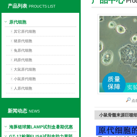
Pro
产品列表
PROUCTS LIST
上海莼试生物技术有限公司
原代细胞
其它原代细胞
猪原代细胞
兔原代细胞
鸡原代细胞
大鼠原代细胞
小鼠原代细胞
人原代细胞
点
新闻动态
NEWS
小鼠骨髓来源巨噬
海豚链球菌LAMP试剂盒暑期优惠
GT-17检测ELISA试剂盒助力胃部