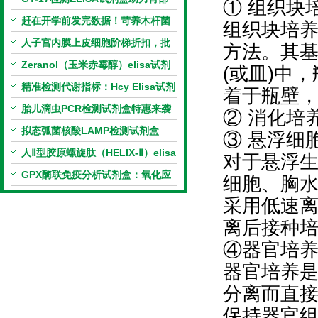
① 组织块
相关指标样本定量研究
赶在开学前发完数据！苛养木杆菌
组织块培
PCR检测试剂盒暑假优惠开启
人子宫内膜上皮细胞阶梯折扣，批
方法。其
量更划算
Zeranol（玉米赤霉醇）elisa试剂
(或皿)中
盒特惠
精准检测代谢指标：Hcy Elisa试剂
着于瓶壁
盒的科研应用与技术特点
胎儿滴虫PCR检测试剂盒特惠来袭
② 消化培
拟态弧菌核酸LAMP检测试剂盒
③ 悬浮细
（恒温荧光法）新品上市优惠活动
人Ⅱ型胶原螺旋肽（HELIX-Ⅱ）elisa
对于悬浮
试剂盒科研优惠活动开启
GPX酶联免疫分析试剂盒：氧化应
细胞、胸
激研究精准检测工具
采用低速
离后接种
④器官培
器官培养
分离而直
保持器官