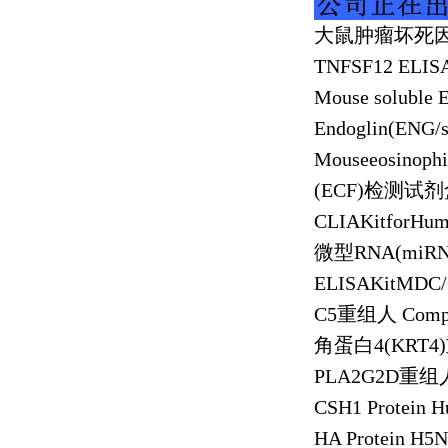
大鼠肿瘤坏死
TNFSF12 ELISA
Mouse soluble 
Endoglin(ENG/
Mouseeosinophi
(ECF)
检测试剂
CLIAKitforHum
微型
RNA(miR
ELISAKitMDC
C5
重组人
Comp
角蛋白
4(KRT4)
PLA2G2D
重组
CSH1 Protein 
HA Protein H5