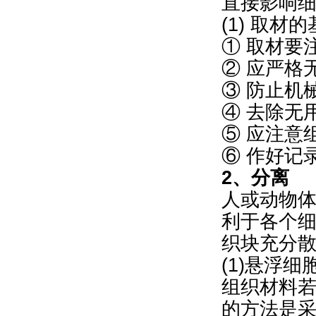
直接影响
(1) 取材
① 取材要
② 应严格
③ 防止机
④ 去除无
⑤ 应注意
⑥ 作好记
2、分离
人或动物体
利于各个
织块充分
(1)悬浮
组织材料
的方法是采用