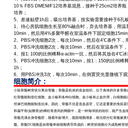
10％ FBS DMEM/F12培养基混悬，接种于25cm2培养
培养；
5、差速贴壁1h后，吸出培养基，按实验需要接种于6孔
1、待心房肌细胞生长至80%融合时，弃去培养基，用温
10min，然后用4%多聚甲醛在室温条件下固定细胞15mi
2、PBS冲洗细胞2次，每次10min，然后在4℃条件下，用0.1％
3、PBS冲洗细胞2次，每次10min，然后在室温条件下，用
4、按1: 100的比例稀释α-actin一抗，然后将其放在4
5、PBS冲洗细胞3次，每次10min，按1：150的比例稀释抗
1h；
6、用PBS冲洗3次，每次10min，在倒置荧光显微镜下
细胞简介：
小鼠骨髓树突状分离自骨髓；骨髓是机体的造血组织，位于身体的许多骨骼
红骨髓能制造红细胞、血小板和各种白细胞。血小板有止血作用，白细胞能
些淋巴细胞能制造抗体。因此，骨髓不但是造血器官，它还是重要的免疫器
和扁平骨
(
如髂骨
)
的稀松骨质间的网眼中，是一种海绵状的组织，能产生血
骨髓充满全身骨髓腔，随着年龄增大，脂肪细胞增多，相当部分红骨髓被黄
髓。骨髓
DC
细胞是由骨髓单核细胞诱导而成的；树突状细胞分为成熟树突