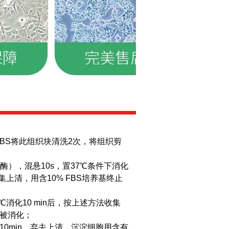
PBS将此组织块清洗2次，将组织剪
胶原酶），混悬10s，置37℃条件下消化
上清，用含10% FBS培养基终止
℃消化10 min后，按上述方法收集
织被消化；
离心10min，弃去上清，沉淀细胞用含有