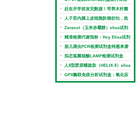
相关指标样本定量研究
赶在开学前发完数据！苛养木杆菌
PCR检测试剂盒暑假优惠开启
人子宫内膜上皮细胞阶梯折扣，批
量更划算
Zeranol（玉米赤霉醇）elisa试剂
盒特惠
精准检测代谢指标：Hcy Elisa试剂
盒的科研应用与技术特点
胎儿滴虫PCR检测试剂盒特惠来袭
拟态弧菌核酸LAMP检测试剂盒
（恒温荧光法）新品上市优惠活动
人Ⅱ型胶原螺旋肽（HELIX-Ⅱ）elisa
试剂盒科研优惠活动开启
GPX酶联免疫分析试剂盒：氧化应
激研究精准检测工具