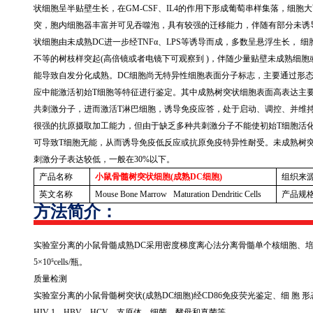
状细胞呈半贴壁生长，在
GM-CSF
、
IL4
的作用下形成葡萄串样集落，细胞大
突，胞内细胞器丰富并可见吞噬泡，具有较强的迁移能力，伴随有部分未诱
状细胞由未成熟
DC
进一步经
TNF
α、
LPS
等诱导而成，多数呈悬浮生长， 细
不等的树枝样突起
(
高倍镜或者电镜下可观察到
)
，伴随少量贴壁未成熟细胞
能导致自发分化成熟。
DC
细胞尚无特异性细胞表面分子标志，主要通过形
应中能激活初始
T
细胞等特征进行鉴定。其中成熟树突状细胞表面高表达主
共刺激分子，进而激活
T
淋巴细胞，诱导免疫应答，处于启动、调控、并维
很强的抗原摄取加工能力，但由于缺乏多种共刺激分子不能使初始
T
细胞活
可导致
T
细胞无能，从而诱导免疫低反应或抗原免疫特异性耐受。未成熟树
刺激分子表达较低，一般在
30%
以下。
产品名称
小鼠骨髓树突状细胞(
成熟DC
细胞)
组织来
英文名称
Mouse Bone Marrow Maturation Dendritic Cells
产品规
方法简介：
实验室分离的小鼠骨髓成熟
DC
采用密度梯度离心法分离骨髓单个核细胞、
5
×
10
⁵
cells/
瓶。
质量检测
实验室分离的小鼠骨髓树突状
(
成熟
DC
细胞
)
经
CD86
免疫荧光鉴定、细 胞 
HIV-1
、
HBV
、
HCV
、支原体、细菌、酵母和真菌等。