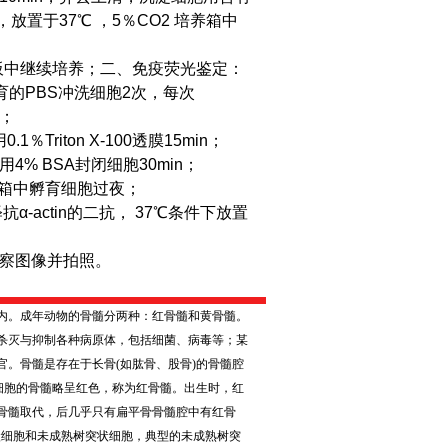
瓶，放置于37℃ ，5％CO2 培养箱中
板中继续培养；
二、免疫荧光鉴定：
育的PBS冲洗细胞2次，每次
n；
Triton X-100透膜15min；
4% BSA封闭细胞30min；
℃冰箱中孵育细胞过夜；
α-actin的二抗， 37℃条件下放置
观察图像并拍照。
内。成年动物的骨髓分两种：红骨髓和黄骨髓。
杀灭与抑制各种病原体，包括细菌、病毒等；某
官。骨髓是存在于长骨
(
如肱骨、股骨
)
的骨髓腔
细胞的骨髓略呈红色，称为红骨髓。出生时，红
骨髓取代，后几乎只有扁平骨骨髓腔中有红骨
状细胞和未成熟树突状细胞，典型的未成熟树突