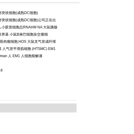
突状细胞(成熟DC细胞)
突状细胞(成熟DC细胞)公司正在出
小胶质细胞总RNAHM NA 大鼠胰腺
培养基 小鼠B淋巴细胞杂交瘤细
 人骨肉瘤细胞;HOS 大鼠支气管成纤维
 人气管平滑肌细胞 (HTSMC) EM1
 Human 人 EM1 人细胞裂解液
16