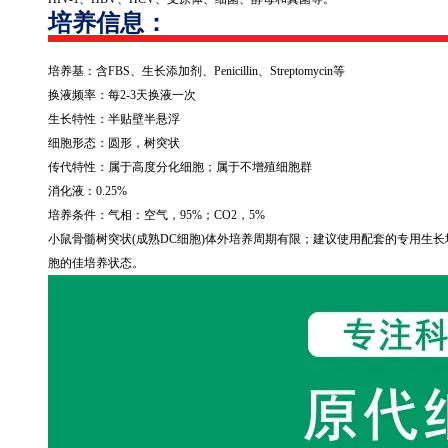
培养信息：
培养基：含
FBS
、生长添加剂、
Penicillin
、
Streptomycin
等
换液频率：每
2-3
天换液一次
生长特性：半贴壁半悬浮
细胞形态：圆形，树突状
传代特性：属于高度分化细胞；属于不增殖细胞群
消化液：
0.25%
培养条件：气相：空气，
95%
；
CO2
，
5%
小鼠骨髓树突状
(
成熟
DC
细胞
)
体外培养周期有限；建议使用配套的专用生长
胞的佳培养状态。