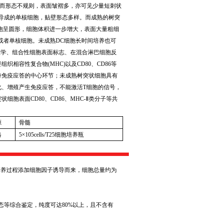
而形态不规则，表面皱褶多，亦可见少量短刺状
导成的单核细胞，贴壁形态多样。而成熟的树突
胞呈圆形，细胞体积进一步增大，表面大量粗细
或者单核细胞。未成熟
DC
细胞长时间培养也可
态学、组合性细胞表面标志、在混合淋巴细胞反
要组织相容性复合物
(MHC)
以及
CD80
、
CD86
等
持免疫应答的中心环节；未成熟树突状细胞具有
化、增殖产生免疫应答，不能激活
T
细胞的信号，
突状细胞表面
CD80
、
CD86
、
MHC-
Ⅱ类分子等共
源
骨髓
格
5
×
105cells/T25
细胞培养瓶
培养过程添加细胞因子诱导而来，细胞总量约为
形态等综合鉴定，纯度可达
80%
以上，且不含有