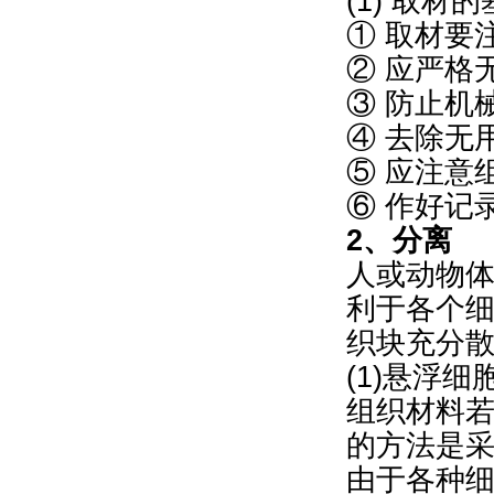
(1) 取材
① 取材要
② 应严格
③ 防止机
④ 去除无
⑤ 应注意
⑥ 作好记
2、分离
人或动物体
利于各个
织块充分
(1)悬浮
组织材料
的方法是采用
由于各种