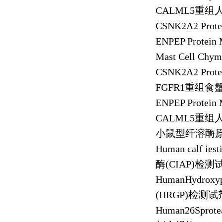
CALML5
重组
CSNK2A2 Prot
ENPEP Protein
Mast Cell Chy
CSNK2A2 Prot
FGFR1
重组食
ENPEP Protein
CALML5
重组
小鼠型纤溶酶
Human calf iest
酶
(CIAP)
检测
HumanHydroxyp
(HRGP)
检测试
Human26Sprot