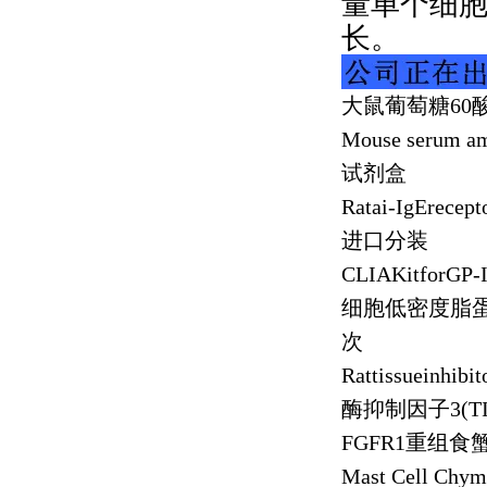
量单个细
长。
大鼠葡萄糖
60
Mouse serum am
试剂盒
Ratai-IgErecep
进口分装
CLIAKitforGP-
细胞低密度脂
次
Rattissueinhibi
酶抑制因子
3(T
FGFR1
重组食
Mast Cell Chy