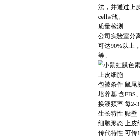
法，并通过上
cells/
瓶。
质量检测
公司实验室分
可达
90%
以上
等。
包被条件 鼠尾
培养基 含
FBS
换液频率 每
2-3
生长特性 贴壁
细胞形态 上皮
传代特性 可传
1