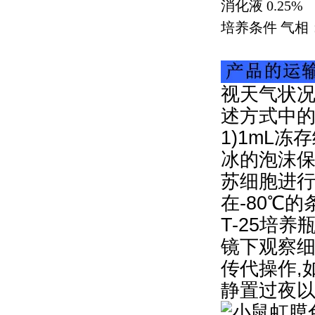
消化液
0.25%
培养条件 气相
视天气状况
述方式中
1)1mL冻
冰的泡沫保
苏细胞进行
在-80℃
T-25培
镜下观察细
传代操作,
静置过夜