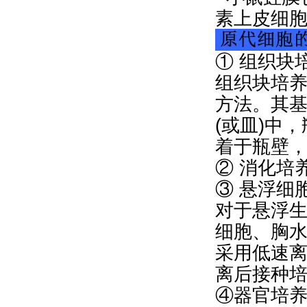
① 组织块
组织块培
方法。其
(或皿)中
着于瓶壁
② 消化培
③ 悬浮细
对于悬浮
细胞、胸
采用低速
离后接种
④器官培