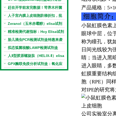
产品规格：
5
×
1
相关指标样本定量研究
赶在开学前发完数据！苛养木杆菌
PCR检测试剂盒暑假优惠开启
人子宫内膜上皮细胞阶梯折扣，批
量更划算
Zeranol（玉米赤霉醇）elisa试剂
小鼠虹膜色素
盒特惠
精准检测代谢指标：Hcy Elisa试剂
眼球中层，位
盒的科研应用与技术特点
胎儿滴虫PCR检测试剂盒特惠来袭
称为瞳孔，犹
拟态弧菌核酸LAMP检测试剂盒
日间光线较为
（恒温荧光法）新品上市优惠活动
人Ⅱ型胶原螺旋肽（HELIX-Ⅱ）elisa
睛；当进入黑
试剂盒科研优惠活动开启
GPX酶联免疫分析试剂盒：氧化应
进入眼睛，多
激研究精准检测工具
虹膜重要结构
胞（
RPE
）同
对
IPE
的研究将
公司实验室分