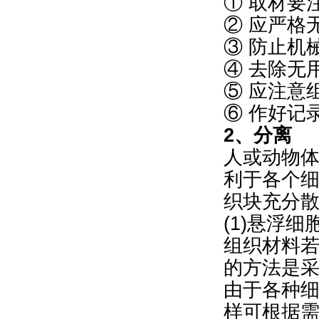
① 取材要
② 应严格
③ 防止机
④ 去除无
⑤ 应注意
⑥ 作好记
2、分离
人或动物体
利于各个
织块充分
(1)悬浮
组织材料
的方法是采用
由于各种
样可根据