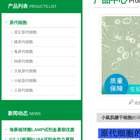
Pro
产品列表
PROUCTS LIST
上海莼试生物技术有限公司
原代细胞
其它原代细胞
猪原代细胞
兔原代细胞
鸡原代细胞
大鼠原代细胞
小鼠原代细胞
人原代细胞
点
新闻动态
NEWS
小鼠肌腱干细胞
的
海豚链球菌LAMP试剂盒暑期优惠
GT-17检测ELISA试剂盒助力胃部