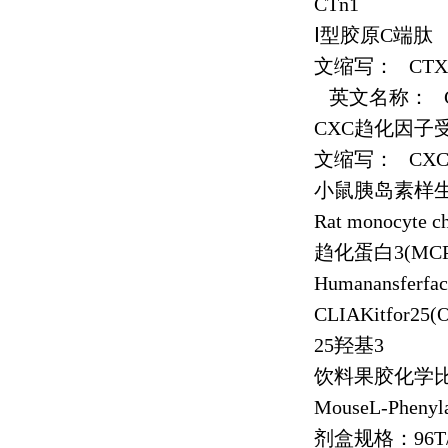
CTn1
Ⅰ型胶原
C
端肽
文缩写：
CTX
英文名称：
CXC
趋化因子
文缩写：
CXC
小鼠胰岛素样
Rat monocyte c
趋化蛋白
3(MCP
Humanansferfa
CLIAKitfor25(
25
羟基
3
饮料果胶化学
MouseL-Phenyl
剂盒规格：
96T