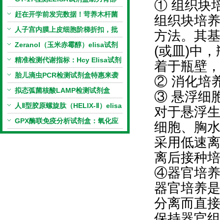
① 组织块
相关指标样本定量研究
赶在开学前发完数据！苛养木杆菌
组织块培
PCR检测试剂盒暑假优惠开启
人子宫内膜上皮细胞阶梯折扣，批
方法。其
量更划算
Zeranol（玉米赤霉醇）elisa试剂
(或皿)中
盒特惠
精准检测代谢指标：Hcy Elisa试剂
着于瓶壁
盒的科研应用与技术特点
胎儿滴虫PCR检测试剂盒特惠来袭
② 消化培
拟态弧菌核酸LAMP检测试剂盒
③ 悬浮细
（恒温荧光法）新品上市优惠活动
人Ⅱ型胶原螺旋肽（HELIX-Ⅱ）elisa
对于悬浮
试剂盒科研优惠活动开启
GPX酶联免疫分析试剂盒：氧化应
细胞、胸
激研究精准检测工具
采用低速
离后接种
④器官培
器官培养
分离而直
保持器官