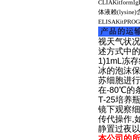
CLIAKitformI
体液赖
(lysine)
ELISAKitPROG
视天气状况
述方式中
1)1mL冻
冰的泡沫保
苏细胞进行
在-80℃
T-25培
镜下观察细
传代操作,
静置过夜
本公司的