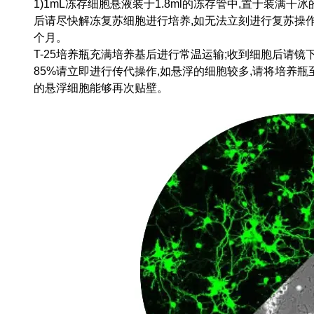
1)1mL冻存细胞悬液装于1.8ml的冻存管中,置于装满
后请尽快解冻复苏细胞进行培养,如无法立刻进行复苏操作,
个月。
T-25培养瓶充满培养基后进行常温运输;收到细胞后请镜
85%请立即进行传代操作,如悬浮的细胞较多,请将培养
的悬浮细胞能够再次贴壁。