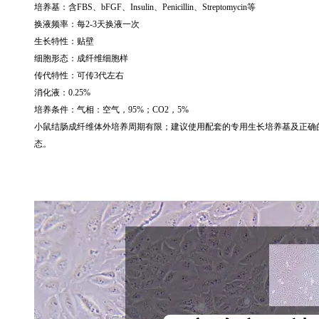
培养基：含
FBS
、
bFGF
、
Insulin
、
Penicillin
、
Streptomycin
等
换液频率：每
2-3
天换液一次
生长特性：贴壁
细胞形态：成纤维细胞样
传代特性：可传
3
代左右
消化液：
0.25%
培养条件：气相：空气，
95%
；
CO2
，
5%
小鼠结肠成纤维体外培养周期有限；建议使用配套的专用生长培养基及正确
态。