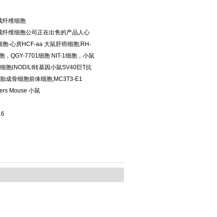
成纤维细胞
成纤维细胞公司正在出售的产品人心
胞-心房HCF-aa 大鼠肝癌细胞;RH-
胞，QGY-7701细胞 NIT-1细胞，小鼠
细胞(NOD/Lt转基因小鼠SV40巨T抗
胚胎成骨细胞前体细胞;MC3T3-E1
hers Mouse 小鼠
16