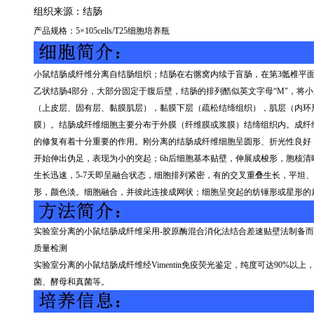
组织来源：
结肠
产品规格：
5
×
105cells/T25
细胞培养瓶
小鼠结肠成纤维分离自结肠组织；结肠在右髂窝内续于盲肠，在第
3
骶椎平
乙状结肠
4
部分，大部分固定于腹后壁，结肠的排列酷似英文字母“
M
"，将
（上皮层、固有层、黏膜肌层），黏膜下层（疏松结缔组织），肌层（内环
膜）。结肠成纤维细胞主要分布于外膜（纤维膜或浆膜）结缔组织内。成纤
的修复有着十分重要的作用。刚分离的结肠成纤维细胞呈圆形、折光性良好
开始伸出伪足，表现为小的突起；
6h
后细胞基本贴壁，伸展成梭形，胞核清
生长迅速，
5-7
天即呈融合状态，细胞排列紧密，有的交叉重叠生长，平坦、
形，颜色淡。细胞融合，并彼此连接成网状；细胞呈突起的纺锤形或星形的
实验室分离的小鼠结肠成纤维采用
-
胶原酶混合消化法结合差速贴壁法制备而
质量检测
实验室分离的小鼠结肠成纤维经
Vimentin
免疫荧光鉴定，纯度可达
90%
以上
菌、酵母和真菌等。