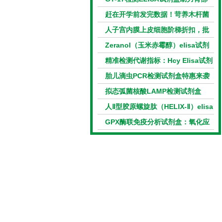
相关指标样本定量研究
赶在开学前发完数据！苛养木杆菌
PCR检测试剂盒暑假优惠开启
人子宫内膜上皮细胞阶梯折扣，批
量更划算
Zeranol（玉米赤霉醇）elisa试剂
盒特惠
精准检测代谢指标：Hcy Elisa试剂
盒的科研应用与技术特点
胎儿滴虫PCR检测试剂盒特惠来袭
拟态弧菌核酸LAMP检测试剂盒
（恒温荧光法）新品上市优惠活动
人Ⅱ型胶原螺旋肽（HELIX-Ⅱ）elisa
试剂盒科研优惠活动开启
GPX酶联免疫分析试剂盒：氧化应
激研究精准检测工具