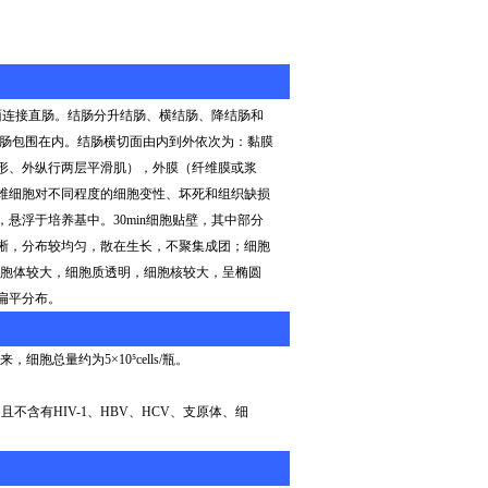
面连接直肠。结肠分升结肠、横结肠、降结肠和
小肠包围在内。结肠横切面由内到外依次为：黏膜
形、外纵行两层平滑肌），外膜（纤维膜或浆
维细胞对不同程度的细胞变性、坏死和组织缺损
，悬浮于培养基中。
30min
细胞贴壁，其中部分
晰，分布较均匀，散在生长，不聚集成团；细胞
胞体较大，细胞质透明，细胞核较大，呈椭圆
扁平分布。
来，细胞总量约为
5
×
10
⁵
cells/
瓶。
，且不含有
HIV-1
、
HBV
、
HCV
、支原体、细