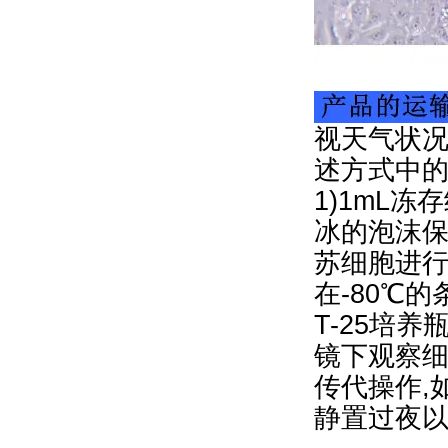
视天气状况
述方式中
1)1mL冻
冰的泡沫保
苏细胞进行
在-80℃
T-25培
镜下观察细
传代操作,
静置过夜