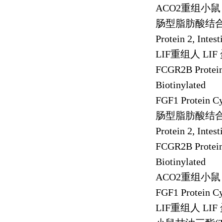
ACO2
重组小鼠
肠型脂肪酸结
Protein 2, Intes
LIF
重组人
LIF
FCGR2B Prote
Biotinylated
FGF1 Protein 
肠型脂肪酸结
Protein 2, Intes
FCGR2B Prote
Biotinylated
ACO2
重组小鼠
FGF1 Protein 
LIF
重组人
LIF