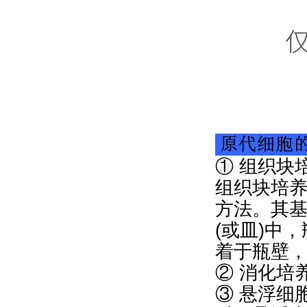
① 组织块
组织块培
方法。其
(或皿)中
着于瓶壁
② 消化培
③ 悬浮细