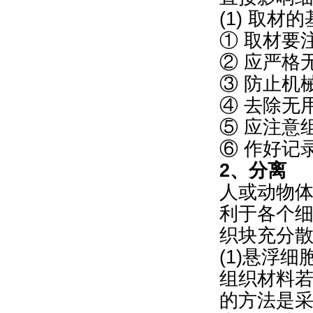
(1) 取材
① 取材要
② 应严格
③ 防止机
④ 去除无
⑤ 应注意
⑥ 作好记
2、分离
人或动物体
利于各个
织块充分
(1)悬浮
组织材料
的方法是采用