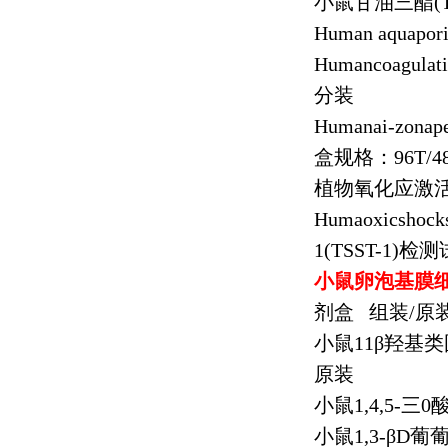
小鼠甘油三酯
(
Human aquapori
Humancoagulati
分装
Humanai-zonape
盒规格：
96T/4
植物氧化应激
Humaoxicshock
1(TSST-1)
检测
小鼠卵泡基膜
剂盒
组装
/
原
小鼠
11
β羟基
原装
小鼠
1,4,5-
三
0
小鼠
1,3-
β
D
葡