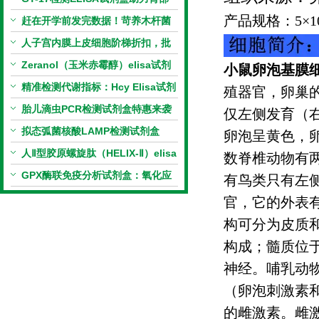
产品规格：
5
×
1
相关指标样本定量研究
赶在开学前发完数据！苛养木杆菌
PCR检测试剂盒暑假优惠开启
人子宫内膜上皮细胞阶梯折扣，批
量更划算
Zeranol（玉米赤霉醇）elisa试剂
小鼠卵泡基膜
盒特惠
精准检测代谢指标：Hcy Elisa试剂
殖器官，卵巢
盒的科研应用与技术特点
胎儿滴虫PCR检测试剂盒特惠来袭
仅左侧发育（
拟态弧菌核酸LAMP检测试剂盒
卵泡呈黄色，
（恒温荧光法）新品上市优惠活动
人Ⅱ型胶原螺旋肽（HELIX-Ⅱ）elisa
数脊椎动物有
试剂盒科研优惠活动开启
GPX酶联免疫分析试剂盒：氧化应
有鸟类只有左
激研究精准检测工具
官，它的外表
构可分为皮质
构成；髓质位
神经。哺乳动
（卵泡刺激素
的雌激素。雌