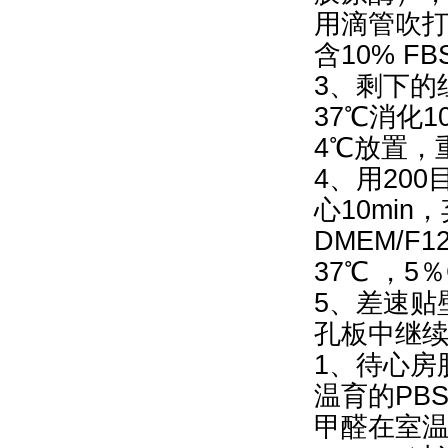
用滴管吹
含10% 
3、剩下的
37℃消化
4℃放置，
4、用200
心10min
DMEM/
37℃ ，5
5、差速贴
孔板中继
1、待心房
温育的PB
甲醛在室温