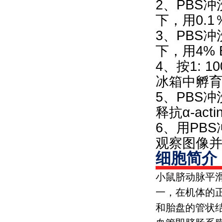
2、PBS冲
下，用0.1％T
3、PBS
下，用4% 
4、按1: 
冰箱中孵
5、PBS冲
释抗α-ac
6、用PB
观察图像
细胞简介
小鼠脐动脉平
一，在机体的
和胎盘的管状