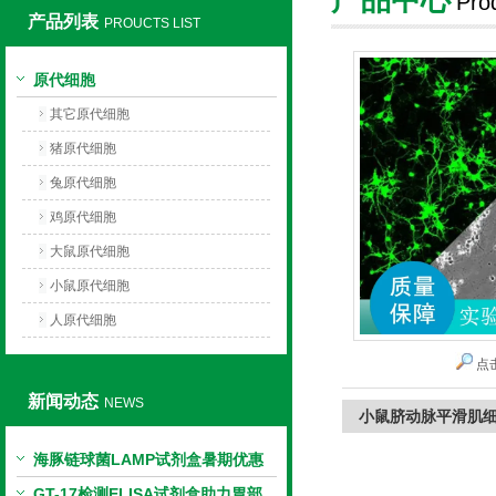
Pro
产品列表
PROUCTS LIST
上海莼试生物技术有限公司
原代细胞
其它原代细胞
猪原代细胞
兔原代细胞
鸡原代细胞
大鼠原代细胞
小鼠原代细胞
人原代细胞
点
新闻动态
NEWS
小鼠脐动脉平滑肌
海豚链球菌LAMP试剂盒暑期优惠
GT-17检测ELISA试剂盒助力胃部