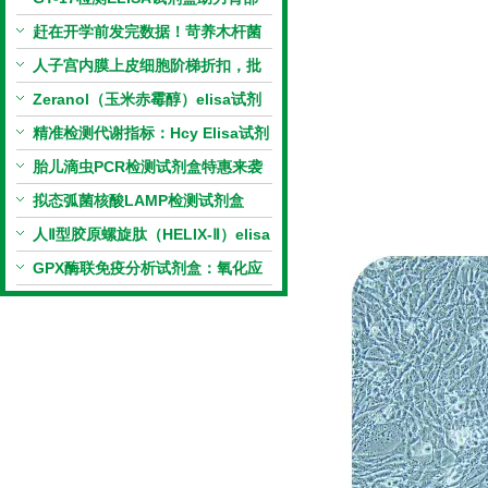
相关指标样本定量研究
赶在开学前发完数据！苛养木杆菌
PCR检测试剂盒暑假优惠开启
人子宫内膜上皮细胞阶梯折扣，批
量更划算
Zeranol（玉米赤霉醇）elisa试剂
盒特惠
精准检测代谢指标：Hcy Elisa试剂
盒的科研应用与技术特点
胎儿滴虫PCR检测试剂盒特惠来袭
拟态弧菌核酸LAMP检测试剂盒
（恒温荧光法）新品上市优惠活动
人Ⅱ型胶原螺旋肽（HELIX-Ⅱ）elisa
试剂盒科研优惠活动开启
GPX酶联免疫分析试剂盒：氧化应
激研究精准检测工具