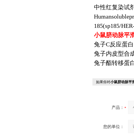
中性红复染试
Humansolublep
185(sp185/HER
小鼠脐动脉平
兔子
C
反应蛋白
兔子内皮型合
兔子酯转移蛋
如果你对
小鼠脐动脉平
产品：
您的单位：