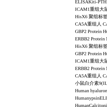
ELISAKiti-PTH
ICAM1
重组大
HisX6
聚组标
CA5A
重组人
CA
GBP2 Protein 
ERBB2 Protein
HisX6
聚组标
GBP2 Protein 
ICAM1
重组大
ERBB2 Protein
CA5A
重组人
CA
小鼠白介素
9(I
Human hyaluron
HumanypsinEL
HumanCalciton