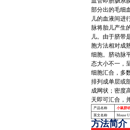
血管即脐肠系
部分出的毛细
儿的血液间进
脉将胎儿产生
儿。由于脐带
胞方法相对成
细胞。脐动脉
态大小不一，
细胞汇合，多
排列成单层或
成网状；密度
天即可汇合，
产品名称
小鼠脐
英文名称
Mouse Um
方法简介