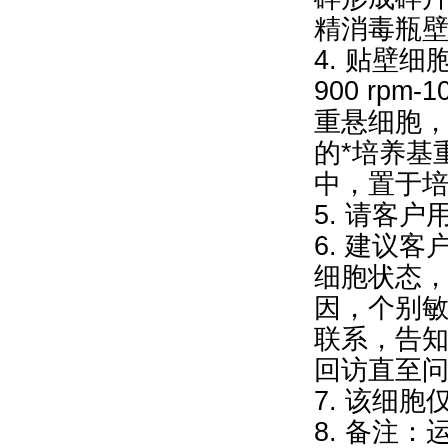
精消毒瓶壁
4. 贴壁
900 rpm
重悬细胞，再9
的*培养基
中，置于
5. 请客
6. 建议
细胞状态
因，个别
联系，告
回访直至
7. 该细
8. 备注