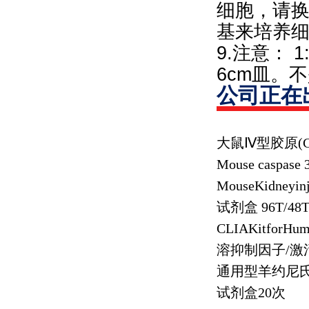
细胞，请换
基来培养细
9.注意： 
6cm皿。不
公司正在
大鼠Ⅳ型胶原
(
Mouse caspase 
MouseKidneyin
试剂盒
96T/48
CLIAKitforHuma
溶抑制因子
/
激
通用型羊约尼
试剂盒
20
次