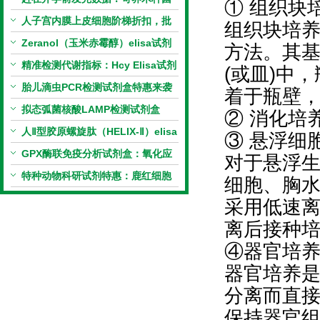
① 组织块
PCR检测试剂盒暑假优惠开启
人子宫内膜上皮细胞阶梯折扣，批
组织块培
量更划算
Zeranol（玉米赤霉醇）elisa试剂
方法。其
盒特惠
精准检测代谢指标：Hcy Elisa试剂
(或皿)中
盒的科研应用与技术特点
胎儿滴虫PCR检测试剂盒特惠来袭
着于瓶壁
拟态弧菌核酸LAMP检测试剂盒
② 消化培
（恒温荧光法）新品上市优惠活动
人Ⅱ型胶原螺旋肽（HELIX-Ⅱ）elisa
③ 悬浮细
试剂盒科研优惠活动开启
GPX酶联免疫分析试剂盒：氧化应
对于悬浮
激研究精准检测工具
特种动物科研试剂特惠：鹿红细胞
细胞、胸
膜蛋白(EMP)ELISA试剂盒让利活
采用低速
动开启
离后接种
④器官培
器官培养
分离而直
保持器官