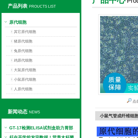
Pro
产品列表
PROUCTS LIST
上海莼试生物技术有限公司
原代细胞
其它原代细胞
猪原代细胞
兔原代细胞
鸡原代细胞
大鼠原代细胞
小鼠原代细胞
人原代细胞
点
新闻动态
NEWS
小鼠气管成纤维细
GT-17检测ELISA试剂盒助力胃部
相关指标样本定量研究
赶在开学前发完数据！苛养木杆菌