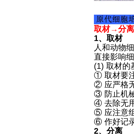
取材→分
1、取材
人和动物
直接影响
(1) 取材
① 取材要
② 应严格
③ 防止机
④ 去除无
⑤ 应注意
⑥ 作好记
2、分离