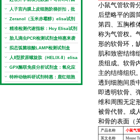
小鼠气管软骨
PCR检测试剂盒暑假优惠开启
人子宫内膜上皮细胞阶梯折扣，批
后壁略平的圆
量更划算
Zeranol（玉米赤霉醇）elisa试剂
第四、五胸椎
盒特惠
精准检测代谢指标：Hcy Elisa试剂
称为气管杈。
盒的科研应用与技术特点
胎儿滴虫PCR检测试剂盒特惠来袭
形的软骨环，
拟态弧菌核酸LAMP检测试剂盒
肌和致密结缔
（恒温荧光法）新品上市优惠活动
人Ⅱ型胶原螺旋肽（HELIX-Ⅱ）elisa
质组成。软骨
试剂盒科研优惠活动开启
GPX酶联免疫分析试剂盒：氧化应
主的结缔组织
激研究精准检测工具
特种动物科研试剂特惠：鹿红细胞
透到细胞间质
膜蛋白(EMP)ELISA试剂盒让利活
即透明软骨、
动开启
维和周围无定
被骨代替。成
和骨的表面（
产品名称
小鼠气
英文名称
Mouse Tr