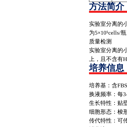
方法简介
实验室分离的
为
5
×
10
⁵
cells/
瓶
质量检测
实验室分离的
上，且不含有
H
培养信息
培养基：含
FB
换液频率：每
3
生长特性：贴
细胞形态：梭
传代特性：可