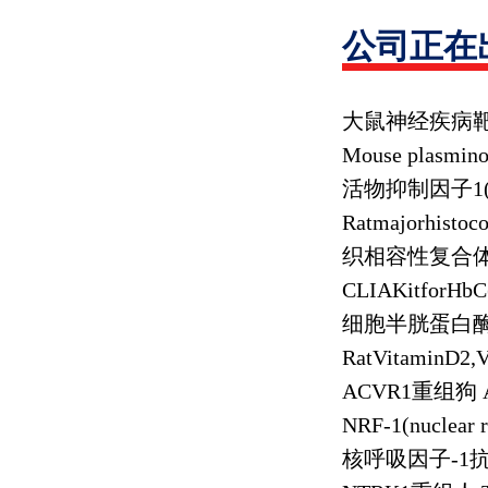
公司正在
大鼠神经疾病
Mouse plasminog
活物抑制因子
1
Ratmajorhistoc
织相容性复合体
CLIAKitforHbC
细胞半胱蛋白
RatVitaminD2,
ACVR1
重组狗
NRF-1(nuclear r
核呼吸因子
-1