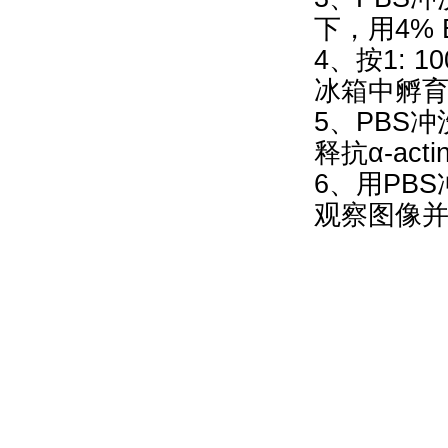
下，用4% 
4、按1: 
冰箱中孵
5、PBS冲
释抗α-ac
6、用PB
观察图像