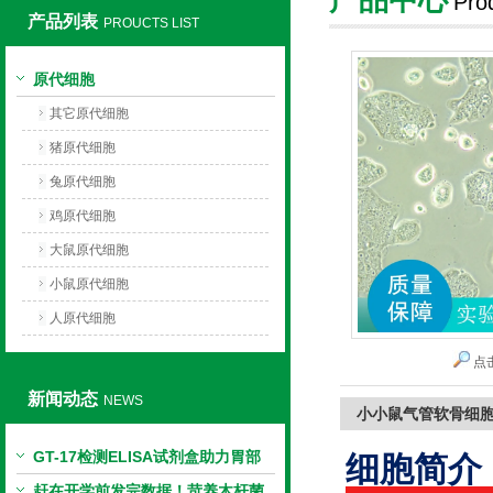
Pro
产品列表
PROUCTS LIST
上海莼试生物技术有限公司
原代细胞
其它原代细胞
猪原代细胞
兔原代细胞
鸡原代细胞
大鼠原代细胞
小鼠原代细胞
人原代细胞
点
新闻动态
NEWS
小小鼠气管软骨细
GT-17检测ELISA试剂盒助力胃部
细胞简介
相关指标样本定量研究
赶在开学前发完数据！苛养木杆菌