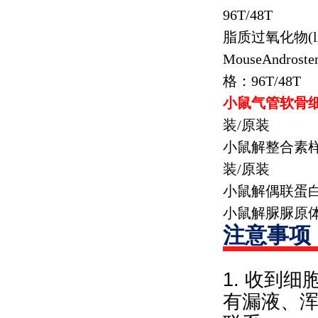
96T/48T
脂质过氧化物
(
MouseAndroste
格：
96T/48T
小鼠气管软骨
装
/
原装
小鼠解整合素
装
/
原装
小鼠解偶联蛋
小鼠解脲脲原
注意事项
1. 收到
有漏液、