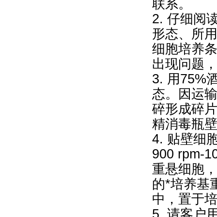
联系。
2. 仔细
形态、所
细胞培养
出现问题
3. 用7
态。因运
碎形成碎片
精消毒瓶壁
4. 贴壁
900 rpm
重悬细胞，再9
的*培养基
中，置于
5. 请客