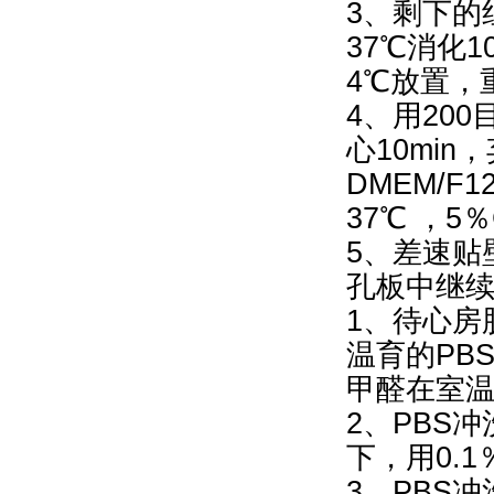
3、剩下的
37℃消化
4℃放置，
4、用200
心10min
DMEM/
37℃ ，5
5、差速贴
孔板中继
1、待心房
温育的PB
甲醛在室温
2、PBS冲
下，用0.1％T
3、PBS