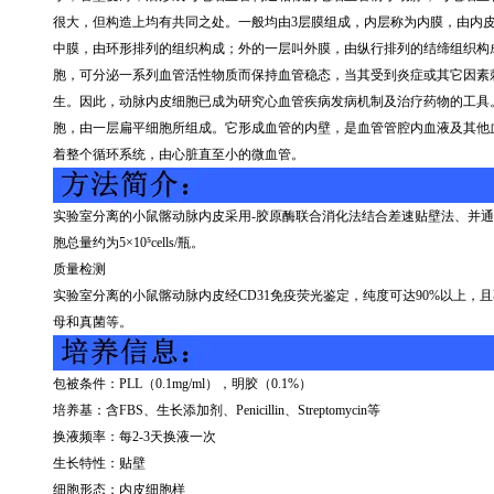
很大，但构造上均有共同之处。一般均由
3
层膜组成，内层称为内膜，由内
中膜，由环形排列的组织构成；外的一层叫外膜，由纵行排列的结缔组织构
胞，可分泌一系列血管活性物质而保持血管稳态，当其受到炎症或其它因素
生。因此，动脉内皮细胞已成为研究心血管疾病发病机制及治疗药物的工具
胞，由一层扁平细胞所组成。它形成血管的内壁，是血管管腔内血液及其他
着整个循环系统，由心脏直至小的微血管。
实验室分离的小鼠髂动脉内皮采用
-
胶原酶联合消化法结合差速贴壁法、并通
胞总量约为
5
×
10
⁵
cells/
瓶。
质量检测
实验室分离的小鼠髂动脉内皮经
CD31
免疫荧光鉴定，纯度可达
90%
以上，且
母和真菌等。
包被条件：
PLL
（
0.1mg/ml
），明胶（
0.1%
）
培养基：含
FBS
、生长添加剂、
Penicillin
、
Streptomycin
等
换液频率：每
2-3
天换液一次
生长特性：贴壁
细胞形态：内皮细胞样