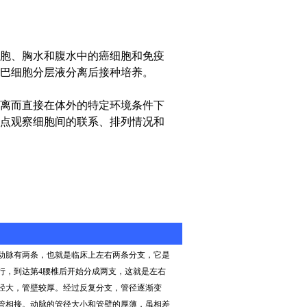
胞、胸水和腹水中的癌细胞和免疫
巴细胞分层液分离后接种培养。
离而直接在体外的特定环境条件下
点观察细胞间的联系、排列情况和
动脉有两条，也就是临床上左右两条分支，它是
行，到达第
4
腰椎后开始分成两支，这就是左右
径大，管壁较厚。经过反复分支，管径逐渐变
管相接。动脉的管径大小和管壁的厚薄，虽相差