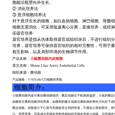
胞能沿瓶壁向外生长。
② 消化培养法
③ 悬浮细胞培养法
对于悬浮生长的细胞，如白血病细胞、淋巴细胞、骨髓细
细胞无需消化，可采用低速离心分离，直接培养，或经淋
④器官培养
器官培养是指从供体取得器官或组织块后，不进行组织分
培养，器官培养可保持器官组织的相对完整性，可用于重
相互影响，以及局部环境的生物调节作用。
产品名称：
小鼠髂动脉内皮细胞
英文名称：
Mouse Lliac Artery Endothelial Cells
组织来源：
髂动脉
产品规格：
5
×
105cells/T25
细胞培养瓶
小鼠髂动脉内皮分离自髂动脉组织；髂总动脉位于机体的盆腔，小鼠的髂总
由腹部主要的动脉演化而来，由腹部的腹主动脉沿着机体的脊柱方向向下进
髂总动脉。动脉是介于心室与毛细血管之间的管道，它接近心室的部分，管
小，管壁变薄，后形成与毛细血管构造相似的毛细血管前小动脉，与毛细血