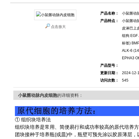
产品名称：
小鼠髂动
产品特点：
小鼠髂动
点击放大
皮淋巴上皮细
组狗 EGF /
标签) BMP
ALK-6 
EPHA3 Ot
产品型号：
更新日期：
2024-12-
访问次数：
545
小鼠髂动脉内皮细胞
的详细资料：
① 组织块培养法
组织块培养是常用、简便易行和成功率较高的原代培养方
团块接种于培养瓶(或皿)中，瓶壁可预先涂以胶原薄层