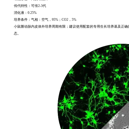
传代特性：可传
2-3
代
消化液：
0.25%
培养条件：气相：空气，
95%
；
CO2
，
5%
小鼠髂动脉内皮体外培养周期有限；建议使用配套的专用生长培养基及正确
态。