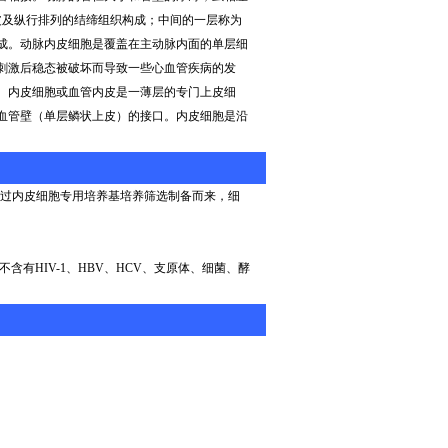
皮及纵行排列的结缔组织构成；中间的一层称为
成。动脉内皮细胞是覆盖在主动脉内面的单层细
刺激后稳态被破坏而导致一些心血管疾病的发
。内皮细胞或血管内皮是一薄层的专门上皮细
血管壁（单层鳞状上皮）的接口。内皮细胞是沿
过内皮细胞专用培养基培养筛选制备而来，细
不含有
HIV-1
、
HBV
、
HCV
、支原体、细菌、酵