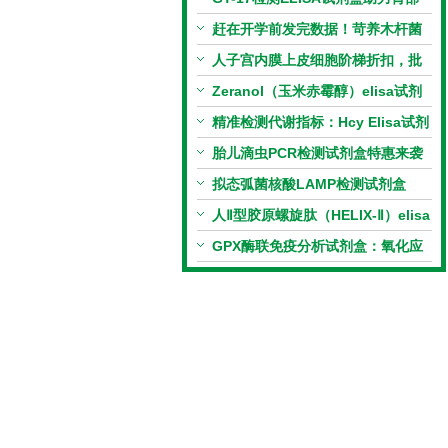
相关指标样本定量研究
赶在开学前发完数据！苛养木杆菌
PCR检测试剂盒暑假优惠开启
人子宫内膜上皮细胞阶梯折扣，批
量更划算
Zeranol（玉米赤霉醇）elisa试剂
盒特惠
精准检测代谢指标：Hcy Elisa试剂
盒的科研应用与技术特点
胎儿滴虫PCR检测试剂盒特惠来袭
拟态弧菌核酸LAMP检测试剂盒
（恒温荧光法）新品上市优惠活动
人Ⅱ型胶原螺旋肽（HELIX-Ⅱ）elisa
试剂盒科研优惠活动开启
GPX酶联免疫分析试剂盒：氧化应
激研究精准检测工具