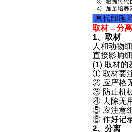
取材→分
1、取材
人和动物
直接影响
(1) 取材
① 取材要
② 应严格
③ 防止机
④ 去除无
⑤ 应注意
⑥ 作好记
2、分离