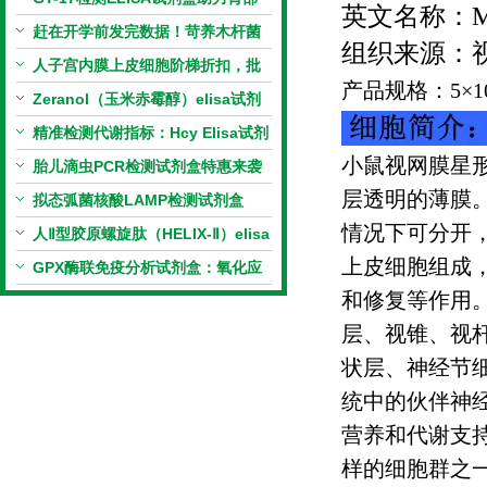
英文名称：
M
相关指标样本定量研究
赶在开学前发完数据！苛养木杆菌
组织来源：
PCR检测试剂盒暑假优惠开启
人子宫内膜上皮细胞阶梯折扣，批
产品规格：
5
×
1
量更划算
Zeranol（玉米赤霉醇）elisa试剂
盒特惠
精准检测代谢指标：Hcy Elisa试剂
小鼠视网膜星
盒的科研应用与技术特点
胎儿滴虫PCR检测试剂盒特惠来袭
层透明的薄膜
拟态弧菌核酸LAMP检测试剂盒
情况下可分开
（恒温荧光法）新品上市优惠活动
人Ⅱ型胶原螺旋肽（HELIX-Ⅱ）elisa
上皮细胞组成
试剂盒科研优惠活动开启
GPX酶联免疫分析试剂盒：氧化应
和修复等作用
激研究精准检测工具
层、视锥、视
状层、神经节
统中的伙伴神
营养和代谢支
样的细胞群之