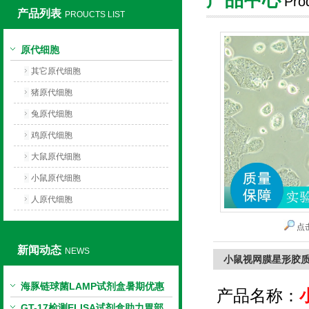
Pro
产品列表
PROUCTS LIST
上海莼试生物技术有限公司
原代细胞
其它原代细胞
猪原代细胞
兔原代细胞
鸡原代细胞
大鼠原代细胞
小鼠原代细胞
人原代细胞
点
新闻动态
NEWS
小鼠视网膜星形胶
海豚链球菌LAMP试剂盒暑期优惠
产品名称：
GT-17检测ELISA试剂盒助力胃部