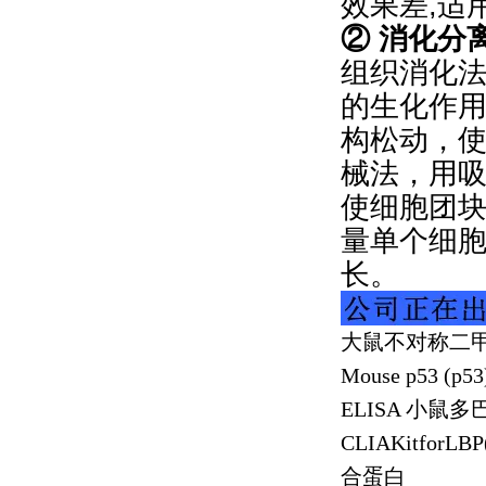
效果差,适
② 消化分
组织消化法
的生化作
构松动，
械法，用
使细胞团
量单个细
长。
大鼠不对称二
Mouse p53 (p53
ELISA
小鼠多
CLIAKitforLBP(
合蛋白