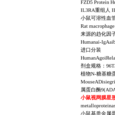
FZD5 Protein 
IL3RA
重组人
I
小鼠可溶性血
Rat macrophage
来源的趋化因
Humanai-IgAai
进口分装
HumanAgoiRela
剂盒规格：
96T
植物
N-
糖基糖
MouseADisiegr
属蛋白酶
9(AD
小鼠视网膜星
metalloproteina
小鼠基质金属