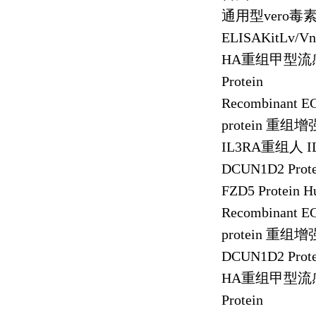
通用型
vero
毒
ELISAKitLv/Vn
HA
重组甲型流
Protein
Recombinant EG
protein
重组增
IL3RA
重组人
I
DCUN1D2 Prot
FZD5 Protein 
Recombinant EG
protein
重组增
DCUN1D2 Prot
HA
重组甲型流
Protein