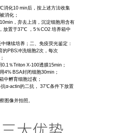
℃消化10 min后，按上述方法收集
织被消化；
离心10min，弃去上清，沉淀细胞用含有
瓶，放置于37℃ ，5％CO2 培养箱中
板中继续培养；
二、免疫荧光鉴定：
育的PBS冲洗细胞2次，每次
n；
Triton X-100透膜15min；
4% BSA封闭细胞30min；
℃冰箱中孵育细胞过夜；
α-actin的二抗， 37℃条件下放置
观察图像并拍照。