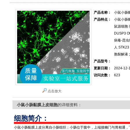
产品名称：
小鼠小肠
产品特点：
小鼠小肠
鼠源细胞 
DUSP3 O
病毒-昆虫细
人 STK23
胞裂解液
产品型号：
更新日期：
2024-12-
访问次数：
623
点击放大
小鼠小肠黏膜上皮细胞
的详细资料：
细胞简介：
小鼠小肠黏膜上皮分离自小肠组织；小肠位于腹中，上端接幽门与胃相通，