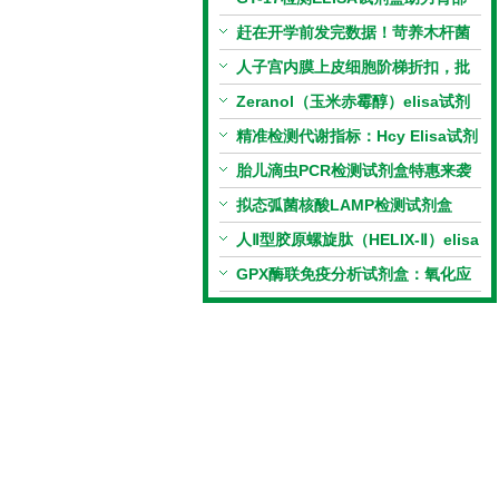
相关指标样本定量研究
赶在开学前发完数据！苛养木杆菌
PCR检测试剂盒暑假优惠开启
人子宫内膜上皮细胞阶梯折扣，批
量更划算
Zeranol（玉米赤霉醇）elisa试剂
盒特惠
精准检测代谢指标：Hcy Elisa试剂
盒的科研应用与技术特点
胎儿滴虫PCR检测试剂盒特惠来袭
拟态弧菌核酸LAMP检测试剂盒
（恒温荧光法）新品上市优惠活动
人Ⅱ型胶原螺旋肽（HELIX-Ⅱ）elisa
试剂盒科研优惠活动开启
GPX酶联免疫分析试剂盒：氧化应
激研究精准检测工具