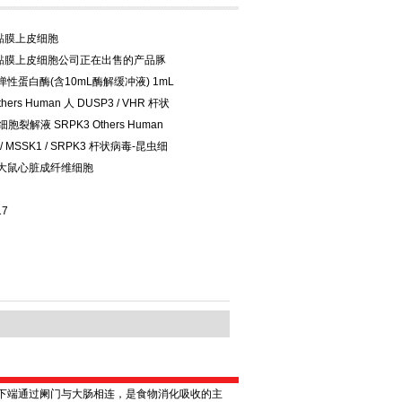
黏膜上皮细胞
黏膜上皮细胞公司正在出售的产品豚
弹性蛋白酶(含10mL酶解缓冲液) 1mL
thers Human 人 DUSP3 / VHR 杆状
胞裂解液 SRPK3 Others Human
 / MSSK1 / SRPK3 杆状病毒-昆虫细
 大鼠心脏成纤维细胞
17
下端通过阑门与大肠相连，是食物消化吸收的主