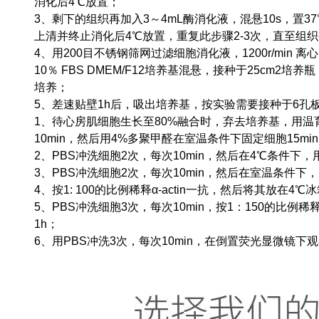
消化后4℃放置；
3、剩下的组织再加入3～4mL酶消化液，混悬10s，置37
上清并终止消化后4℃放置，重复此步骤2-3次，直至组
4、用200目不锈钢筛网过滤细胞消化液，1200r/min 
10％ FBS DMEM/F12培养基混悬，接种于25cm2培养
培养；
5、差速贴壁1h后，吸出培养基，按实验需要接种于6孔
1、待心房肌细胞生长至80%融合时，弃去培养基，用温
10min，然后用4%多聚甲醛在室温条件下固定细胞15mi
2、PBS冲洗细胞2次，每次10min，然后在4℃条件下，用0.1％
3、PBS冲洗细胞2次，每次10min，然后在室温条件下，用
4、按1: 100的比例稀释α-actin一抗，然后将其放在4
5、PBS冲洗细胞3次，每次10min，按1：150的比例稀释抗
1h；
6、用PBS冲洗3次，每次10min，在倒置荧光显微镜下