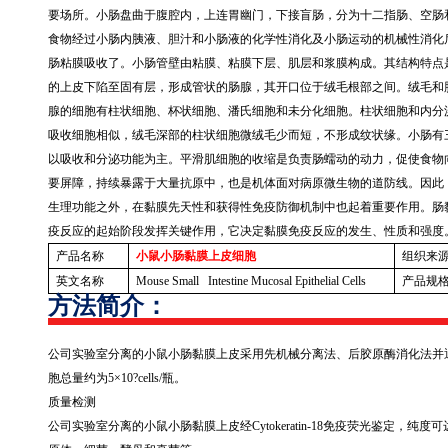
要场所。小肠盘曲于腹腔内，上连胃幽门，下接盲肠，分为十二指肠、空肠
食物经过小肠内胰液、胆汁和小肠液的化学性消化及小肠运动的机械性消化
肠粘膜吸收了。小肠管壁由粘膜、粘膜下层、肌层和浆膜构成。其结构特点
的上皮下陷至固有层，形成管状的肠腺，其开口位于绒毛根部之间。绒毛和
腺的细胞有柱状细胞、杯状细胞、潘氏细胞和未分化细胞。柱状细胞和内分
吸收细胞相似，绒毛深部的柱状细胞微绒毛少而短，不形成纹状缘。小肠有
以吸收和分泌功能为主。平滑肌细胞的收缩是负责肠蠕动的动力，促使食物
要屏障，持续暴露于大量抗原中，也是机体面对病原微生物的道防线。因此
生理功能之外，在黏膜先天性和获得性免疫防御机制中也起着重要作用。肠
疫反应的起始阶段发挥关键作用，它决定黏膜免疫反应的发生、性质和强度
产品名称
小鼠小肠黏膜上皮细胞
组织来
英文名称
Mouse Small Intestine Mucosal Epithelial Cells
产品规
方法简介：
公司实验室分离的小鼠小肠黏膜上皮采用先机械分离法、后胶原酶消化法并
胞总量约为
5
×
10?cells/
瓶。
质量检测
公司实验室分离的小鼠小肠黏膜上皮经
Cytokeratin-18
免疫荧光鉴定，纯度可