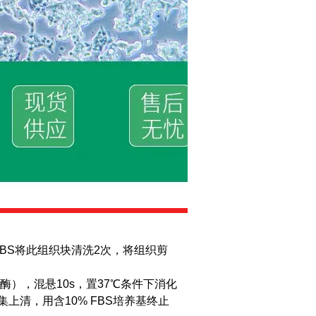
PBS将此组织块清洗2次，将组织剪
胶原酶），混悬10s，置37℃条件下消化
上清，用含10% FBS培养基终止