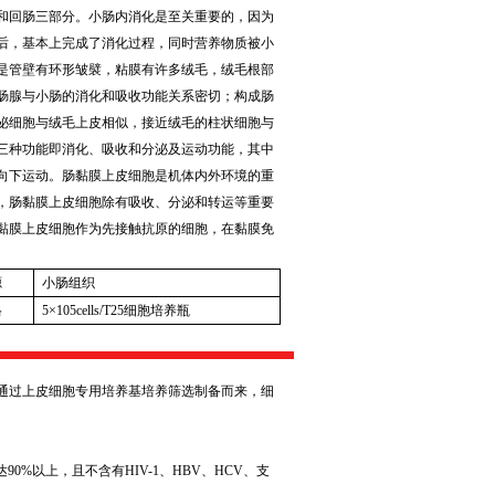
和回肠三部分。小肠内消化是至关重要的，因为
后，基本上完成了消化过程，同时营养物质被小
是管壁有环形皱襞，粘膜有许多绒毛，绒毛根部
肠腺与小肠的消化和吸收功能关系密切；构成肠
泌细胞与绒毛上皮相似，接近绒毛的柱状细胞与
三种功能即消化、吸收和分泌及运动功能，其中
向下运动。肠黏膜上皮细胞是机体内外环境的重
，肠黏膜上皮细胞除有吸收、分泌和转运等重要
黏膜上皮细胞作为先接触抗原的细胞，在黏膜免
。
源
小肠组织
格
5
×
105cells/T25
细胞培养瓶
通过上皮细胞专用培养基培养筛选制备而来，细
达
90%
以上，且不含有
HIV-1
、
HBV
、
HCV
、支